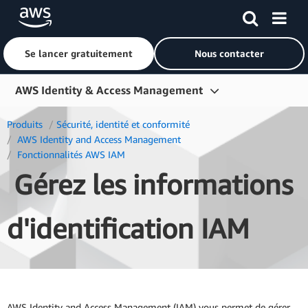
Se lancer gratuitement
Nous contacter
Passer au contenu principal
AWS Identity & Access Management
Présentation
Produits
Sécurité, identité et conformité
 AWS Identity and Access Management 
Fonctions
 Fonctionnalités AWS IAM 
Gérez les informations
Démarrer
Ressources
d'identification IAM
Questions fréquentes (FAQ)
AWS Identity and Access Management (IAM) vous permet de gérer