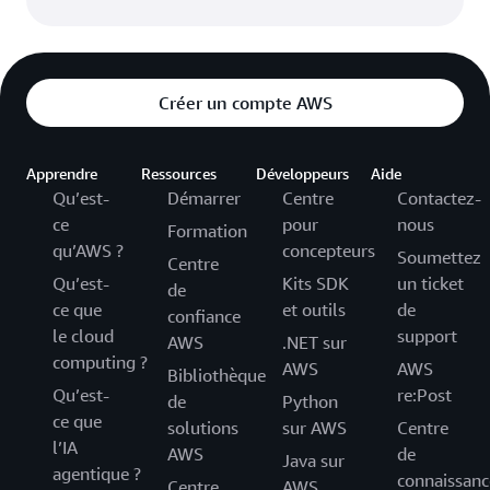
Créer un compte AWS
Apprendre
Ressources
Développeurs
Aide
Qu’est-
Démarrer
Centre
Contactez-
ce
pour
nous
Formation
qu’AWS ?
concepteurs
Soumettez
Centre
Qu’est-
Kits SDK
un ticket
de
ce que
et outils
de
confiance
le cloud
support
AWS
.NET sur
computing ?
AWS
AWS
Bibliothèque
Qu’est-
re:Post
de
Python
ce que
solutions
sur AWS
Centre
l’IA
AWS
de
Java sur
agentique ?
connaissanc
Centre
AWS