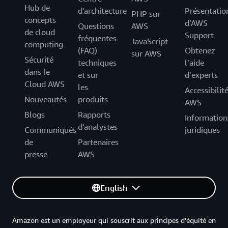
Hub de
d'architecture
Présentatio
PHP sur
concepts
d’AWS
Questions
AWS
de cloud
Support
fréquentes
JavaScript
computing
(FAQ)
Obtenez
sur AWS
Sécurité
techniques
l’aide
dans le
et sur
d’experts
Cloud AWS
les
Accessibilit
Nouveautés
produits
AWS
Blogs
Rapports
Information
d'analystes
Communiqués
juridiques
de
Partenaires
presse
AWS
English
Amazon est un employeur qui souscrit aux principes d’équité en