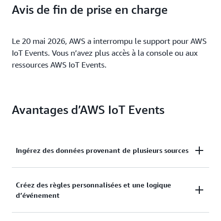
Avis de fin de prise en charge
Le 20 mai 2026, AWS a interrompu le support pour AWS
IoT Events. Vous n’avez plus accès à la console ou aux
ressources AWS IoT Events.
Avantages d’AWS IoT Events
Ingérez des données provenant de plusieurs sources
Ingérez des données provenant de plusieurs sources
Créez des règles personnalisées et une logique
d’événement
pour détecter l’état de vos processus ou de vos
appareils, et gérez de manière proactive les
programmes de maintenance.