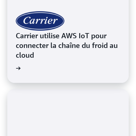
Carrier utilise AWS IoT pour
connecter la chaîne du froid au
cloud
oir plus