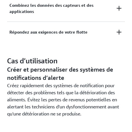
Créez des règles personnalisées et une logique
Combinez les données des capteurs et des
applications
d’événement pour identifier les événements
critiques et les attributs des capteurs à l’aide de
simples instructions « if-then-else ».
Combinez les données des capteurs et des
Répondez aux exigences de votre flotte
applications pour visualiser les performances et la
qualité des opérations, reconnaître les modèles
Répondez aux exigences de votre flotte en
complexes et déclencher des actions, telles que des
Cas d’utilisation
définissant des détecteurs pour des types
alertes automatiques.
d’appareils spécifiques qui mettent à l’échelle et
Créer et personnaliser des systèmes de
gèrent automatiquement toutes les instances de cet
notifications d’alerte
appareil.
Créez rapidement des systèmes de notification pour
détecter des problèmes tels que la détérioration des
aliments. Évitez les pertes de revenus potentielles en
alertant les techniciens d'un dysfonctionnement avant
qu'une détérioration ne se produise.