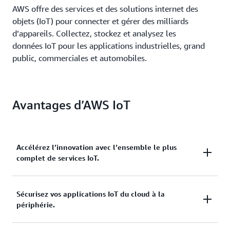
AWS offre des services et des solutions internet des
objets (IoT) pour connecter et gérer des milliards
d’appareils. Collectez, stockez et analysez les
données IoT pour les applications industrielles, grand
public, commerciales et automobiles.
Avantages d’AWS IoT
Accélérez l’innovation avec l’ensemble le plus
complet de services IoT.
Effectuez votre mise à l’échelle, augmentez votre
Sécurisez vos applications IoT du cloud à la
périphérie.
productivité et économisez de l’argent avec AWS
IoT. De la connectivité sécurisée des appareils à la