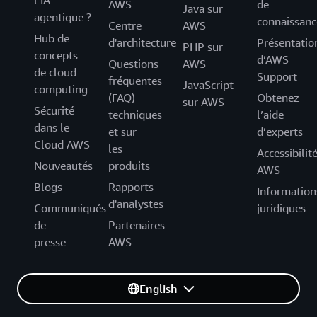
l’IA
AWS
de
Java sur
agentique ?
connaissanc
Centre
AWS
Hub de
d'architecture
Présentatio
PHP sur
concepts
d’AWS
Questions
AWS
de cloud
Support
fréquentes
JavaScript
computing
(FAQ)
Obtenez
sur AWS
Sécurité
techniques
l’aide
dans le
et sur
d’experts
Cloud AWS
les
Accessibilit
Nouveautés
produits
AWS
Blogs
Rapports
Information
d'analystes
Communiqués
juridiques
de
Partenaires
presse
AWS
English