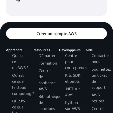
contacter
Créer un compte AWS
Apprendre
Ressources
Développeurs
Aide
Qu’est-
Démarrer
Centre
Contactez-
ce
pour
nous
Formation
qu’AWS ?
concepteurs
Soumettez
Centre
Qu’est-
Kits SDK
un ticket
de
ce que
et outils
de
confiance
le cloud
support
AWS
.NET sur
computing ?
AWS
AWS
Bibliothèque
Qu’est-
re:Post
de
Python
ce que
solutions
sur AWS
Centre