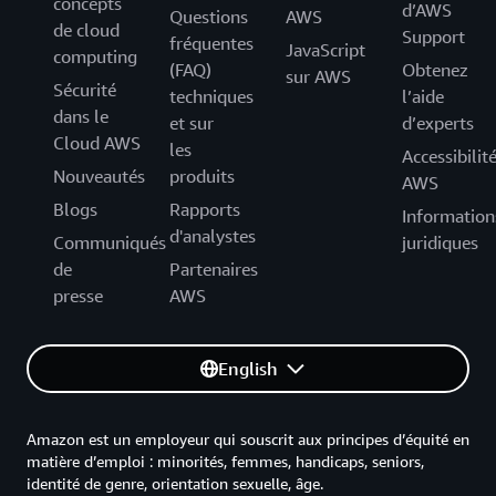
concepts
d’AWS
Questions
AWS
de cloud
Support
fréquentes
JavaScript
computing
(FAQ)
Obtenez
sur AWS
Sécurité
techniques
l’aide
dans le
et sur
d’experts
Cloud AWS
les
Accessibilit
Nouveautés
produits
AWS
Blogs
Rapports
Information
d'analystes
Communiqués
juridiques
de
Partenaires
presse
AWS
English
Amazon est un employeur qui souscrit aux principes d’équité en
matière d’emploi : minorités, femmes, handicaps, seniors,
identité de genre, orientation sexuelle, âge.