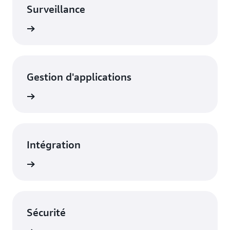
Surveillance
oir plus
Gestion d'applications
oir plus
Intégration
oir plus
Sécurité