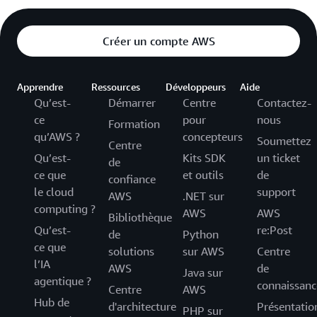
Créer un compte AWS
Apprendre
Ressources
Développeurs
Aide
Qu’est-
Démarrer
Centre
Contactez-
ce
pour
nous
Formation
qu’AWS ?
concepteurs
Soumettez
Centre
Qu’est-
Kits SDK
un ticket
de
ce que
et outils
de
confiance
le cloud
support
AWS
.NET sur
computing ?
AWS
AWS
Bibliothèque
Qu’est-
re:Post
de
Python
ce que
solutions
sur AWS
Centre
l’IA
AWS
de
Java sur
agentique ?
connaissanc
Centre
AWS
Hub de
d'architecture
Présentatio
PHP sur