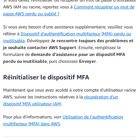
AWS IAM ou racine, reportez vous à
Comment récupérer un mot de
passe AWS perdu ou oublié ?
Si vous avez besoin d'une assistance supplémentaire, veuillez vous
référer à
Dispositif d'authentification multifacteur (MFA) perdu ou
inutilisable
. Développez
Je rencontre toujours des problèmes et
je souhaite contacter AWS Support
. Ensuite, remplissez le
formulaire de
demande d'assistance pour un dispositif MFA
perdu ou inutilisable
, puis choisissez
Envoyer
.
Réinitialiser le dispositif MFA
Maintenant que vous avez accédé à votre compte d'utilisateur racine
AWS, suivez les instructions relatives à la
récupération d'un
dispositif MFA utilisateur IAM
.
Pour plus d'informations, voir
Utilisation de l'authentification
multifacteur (MFA) dans AWS
.