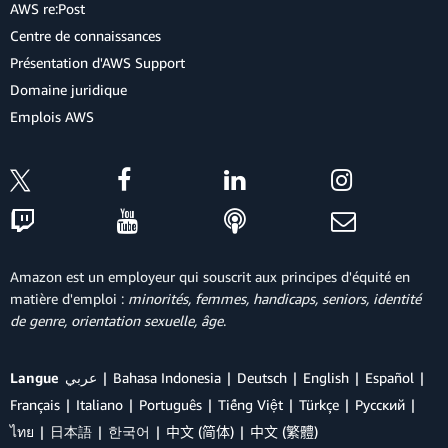
AWS re:Post
Centre de connaissances
Présentation d'AWS Support
Domaine juridique
Emplois AWS
Amazon est un employeur qui souscrit aux principes d'équité en
matière d'emploi :
minorités, femmes, handicaps, seniors, identité
de genre, orientation sexuelle, âge
.
Langue
عربي
Bahasa Indonesia
Deutsch
English
Español
Français
Italiano
Português
Tiếng Việt
Türkçe
Ρусский
ไทย
日本語
한국어
中文 (简体)
中文 (繁體)