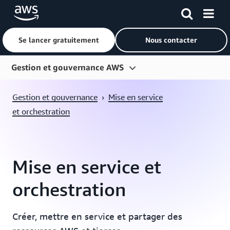
Se lancer gratuitement
Nous contacter
Passer au contenu principal
Gestion et gouvernance AWS
Présentation
Gestion et gouvernance
›
Mise en service
Études de cas
et orchestration
Cas d'utilisation
Mise en service et
orchestration
Créer, mettre en service et partager des