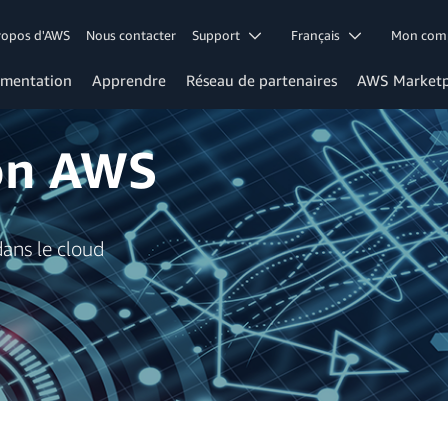
ropos d'AWS
Nous contacter
Support
Français
Mon co
mentation
Apprendre
Réseau de partenaires
AWS Marketp
ion AWS
ans le cloud