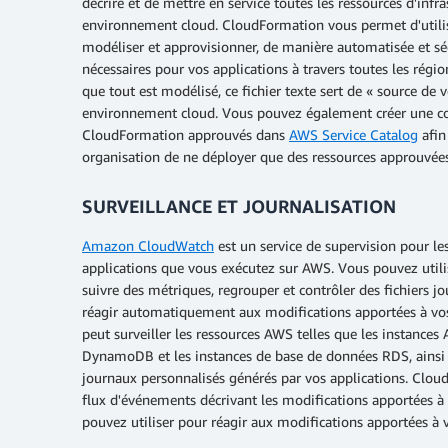
décrire et de mettre en service toutes les ressources d'infra
environnement cloud. CloudFormation vous permet d'utilis
modéliser et approvisionner, de manière automatisée et séc
nécessaires pour vos applications à travers toutes les régio
que tout est modélisé, ce fichier texte sert de « source de 
environnement cloud. Vous pouvez également créer une col
CloudFormation approuvés dans
AWS Service Catalog
afin
organisation de ne déployer que des ressources approuvée
SURVEILLANCE ET JOURNALISATION
Amazon CloudWatch
est un service de supervision pour le
applications que vous exécutez sur AWS. Vous pouvez utili
suivre des métriques, regrouper et contrôler des fichiers j
réagir automatiquement aux modifications apportées à v
peut surveiller les ressources AWS telles que les instances
DynamoDB et les instances de base de données RDS, ainsi 
journaux personnalisés générés par vos applications. Clo
flux d'événements décrivant les modifications apportées 
pouvez utiliser pour réagir aux modifications apportées à v