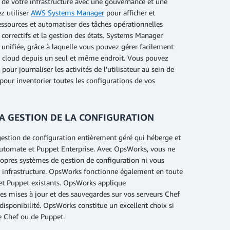
 de votre infrastructure avec une gouvernance et une
z utiliser
AWS Systems Manager
pour afficher et
essources et automatiser des tâches opérationnelles
correctifs et la gestion des états. Systems Manager
n unifiée, grâce à laquelle vous pouvez gérer facilement
 le cloud depuis un seul et même endroit. Vous pouvez
pour journaliser les activités de l'utilisateur au sein de
pour inventorier toutes les configurations de vos
LA GESTION DE LA CONFIGURATION
gestion de configuration entièrement géré qui héberge et
 Automate et Puppet Enterprise. Avec OpsWorks, vous ne
propres systèmes de gestion de configuration ni vous
ur infrastructure. OpsWorks fonctionne également en toute
 et Puppet existants. OpsWorks applique
es mises à jour et des sauvegardes sur vos serveurs Chef
 disponibilité. OpsWorks constitue un excellent choix si
de Chef ou de Puppet.