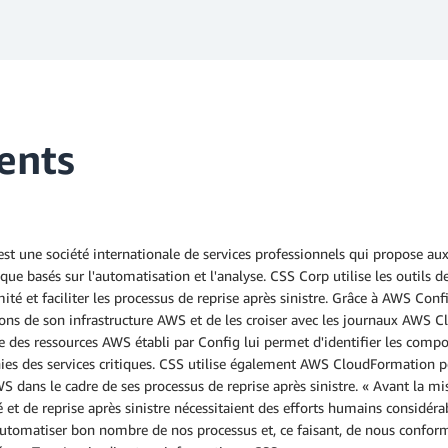
ents
st une société internationale de services professionnels qui propose aux
que basés sur l'automatisation et l'analyse. CSS Corp utilise les outil
ité et faciliter les processus de reprise après sinistre. Grâce à AWS Con
ons de son infrastructure AWS et de les croiser avec les journaux AWS Clou
re des ressources AWS établi par Config lui permet d'identifier les compos
ies des services critiques. CSS utilise également AWS CloudFormation p
S dans le cadre de ses processus de reprise après sinistre. « Avant la m
 et de reprise après sinistre nécessitaient des efforts humains considér
utomatiser bon nombre de nos processus et, ce faisant, de nous conform