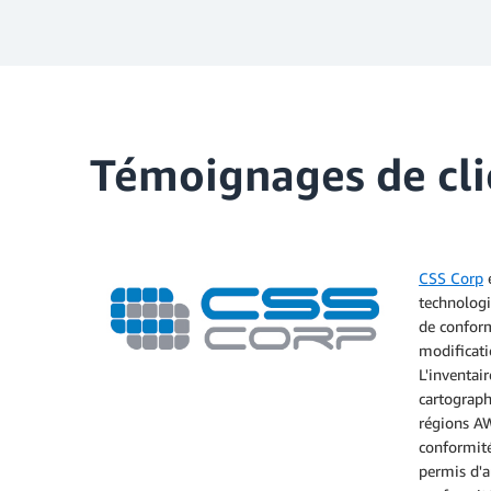
Témoignages de cli
CSS Corp
e
technologi
de conform
modificati
L'inventai
cartograph
régions AW
conformité
permis d'a