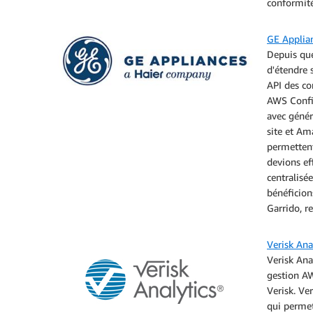
conformité
GE Applia
Depuis que
d'étendre 
API des co
AWS Config
avec génér
site et Am
permettent
devions ef
centralisé
bénéficion
Garrido, 
Verisk Ana
Verisk Ana
gestion AW
Verisk. Ve
qui permet