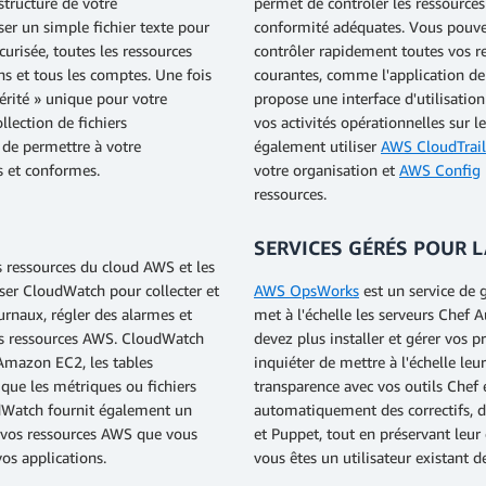
structure de votre
permet de contrôler les ressources
er un simple fichier texte pour
conformité adéquates. Vous pouve
urisée, toutes les ressources
contrôler rapidement toutes vos r
ns et tous les comptes. Une fois
courantes, comme l'application de 
vérité » unique pour votre
propose une interface d'utilisatio
lection de fichiers
vos activités opérationnelles sur
 de permettre à votre
également utiliser
AWS CloudTrail
s et conformes.
votre organisation et
AWS Config
ressources.
SERVICES GÉRÉS POUR 
s ressources du cloud AWS et les
ser CloudWatch pour collecter et
AWS OpsWorks
est un service de 
ournaux, régler des alarmes et
met à l'échelle les serveurs Chef
os ressources AWS. CloudWatch
devez plus installer et gérer vos 
 Amazon EC2, les tables
inquiéter de mettre à l'échelle le
que les métriques ou fichiers
transparence avec vos outils Chef
udWatch fournit également un
automatiquement des correctifs, d
à vos ressources AWS que vous
et Puppet, tout en préservant leur
os applications.
vous êtes un utilisateur existant 