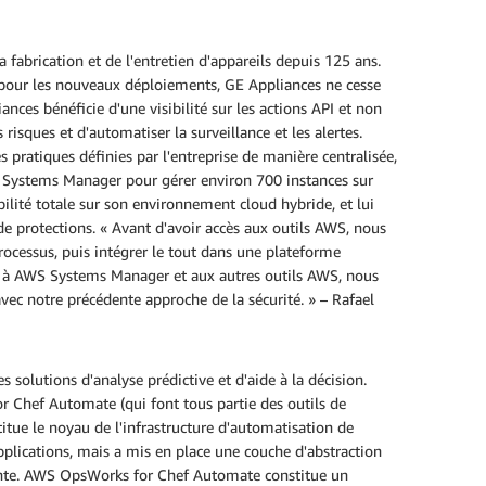
a fabrication et de l'entretien d'appareils depuis 125 ans.
6 pour les nouveaux déploiements, GE Appliances ne cesse
nces bénéficie d'une visibilité sur les actions API et non
isques et d'automatiser la surveillance et les alertes.
 pratiques définies par l'entreprise de manière centralisée,
WS Systems Manager pour gérer environ 700 instances sur
ilité totale sur son environnement cloud hybride, et lui
de protections. « Avant d'avoir accès aux outils AWS, nous
rocessus, puis intégrer le tout dans une plateforme
âce à AWS Systems Manager et aux autres outils AWS, nous
 avec notre précédente approche de la sécurité. » – Rafael
 solutions d'analyse prédictive et d'aide à la décision.
 Chef Automate (qui font tous partie des outils de
tue le noyau de l'infrastructure d'automatisation de
pplications, mais a mis en place une couche d'abstraction
acente. AWS OpsWorks for Chef Automate constitue un