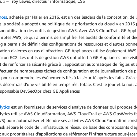
. » – Troy Lewis, directeur informatique, CSS
nces
, achetée par Haier en 2016, est un des leaders de la conception, de l
 la société a adopté une politique de « priorisation du cloud » en 201
son utilisation des outils de gestion AWS. Avec AWS CloudTrail, GE Applia
mptes AWS, ce qui a permis de simplifier les audits de conformité et des r
 a permis de définir des configurations de ressources et d'autres bonnes
ation d'alertes en cas d'infraction. GE Appliances utilise également A
azon EC2. Les outils de gestion AWS ont offert à GE Appliances une visib
 de renforcer sa sécurité grâce à l'application automatique de règles et 
fectuer de nombreuses tâches de configuration et de journalisation de p
e pour comprendre les événements liés à la sécurité après les faits. Gr
s désormais d'une visibilité en temps réel totale. C'est le jour et la nuit
responsable DevSecOps chez GE Appliances
lytics
est un fournisseur de services d'analyse de données qui propose des
lytics utilise AWS CloudFormation, AWS CloudTrail et AWS OpsWorks for
S) pour automatiser et étendre ses activités AWS CloudFormation consti
risk sépare le code de l'infrastructure réseau de base des composants d'a
 aux propriétaires d'applications de référencer l'infrastructure sous-j