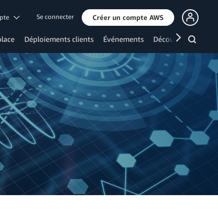
Se connecter
mpte
Créer un compte AWS
lace
Déploiements clients
Événements
Découvrir davanta