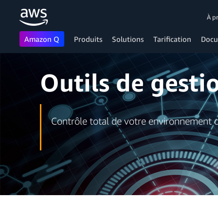
À p
Amazon Q
Produits
Solutions
Tarification
Docu
Passer au contenu principal
Outils de gest
Contrôle total de votre environnement d