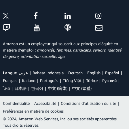
Amazon est un employeur qui souscrit aux principes d'équité en
matière d'emploi :
minorités, femmes, handicaps, seniors, identité
de genre, orientation sexuelle, âge
.
Langue
عربي
Bahasa Indonesia
Deutsch
English
Español
Français
Italiano
Português
Tiếng Việt
Türkçe
Ρусский
ไทย
日本語
한국어
中文 (简体)
中文 (繁體)
Confidentialité
|
Accessibilité
|
Conditions d’utilisation du site
|
Préférences en matière de cookies
|
© 2024, Amazon Web Services, Inc. ou ses sociétés apparentées.
Tous droits réservés.