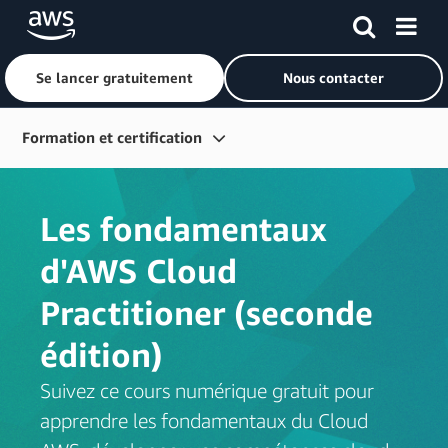
Se lancer gratuitement
Nous contacter
Passer au contenu principal
Formation et certification
Suivre une formation
Les fondamentaux
Obtenir une certification
d'AWS Cloud
Développer votre équipe
Practitioner (seconde
Formation des partenaires AWS
Programmes d'enseignement
édition)
Institut du cloud AWS
Suivez ce cours numérique gratuit pour
apprendre les fondamentaux du Cloud