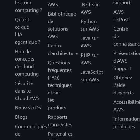
le cloud
support
AWS
.NET sur
computing ?
AWS
AWS
Bibliothèque
Qu’est-
re:Post
de
Python
ce que
solutions
sur AWS
Centre
l’IA
AWS
de
Java sur
agentique ?
connaissanc
Centre
AWS
Hub de
d'architecture
Présentatio
PHP sur
concepts
d’AWS
Questions
AWS
de cloud
Support
fréquentes
JavaScript
computing
(FAQ)
Obtenez
sur AWS
Sécurité
techniques
l’aide
dans le
et sur
d’experts
Cloud AWS
les
Accessibilit
Nouveautés
produits
AWS
Blogs
Rapports
Information
d'analystes
Communiqués
juridiques
de
Partenaires