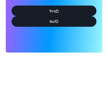
Yes
No