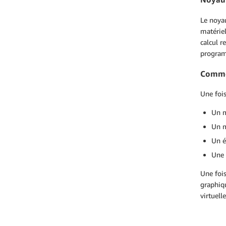
Le noya
matériel
calcul r
program
Comme
Une fois
Un m
Un m
Un é
Une 
Une fois
graphiqu
virtuell