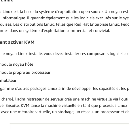
u Linux est la base du système d'exploitation open source. Un noyau est
 informatique. Il garantit également que les logiciels exécutés sur le sy
equises. Les distributions Linux, telles que Red Hat Enterprise Linux, Fed
mes dans un système d'exploitation commercial et convivial.
nt activer KVM
 le noyau Linux installé, vous devez installer ces composants logiciels 
odule noyau hôte
odule propre au processeur
mulateur
gamme d'autres packages Linux afin de développer les capacités et le
 chargé, l'administrateur de serveur crée une machine virtuelle via l'out
e. Ensuite, KVM lance la machine virtuelle en tant que processus Linux 
e avec une mémoire virtuelle, un stockage, un réseau, un processeur et de