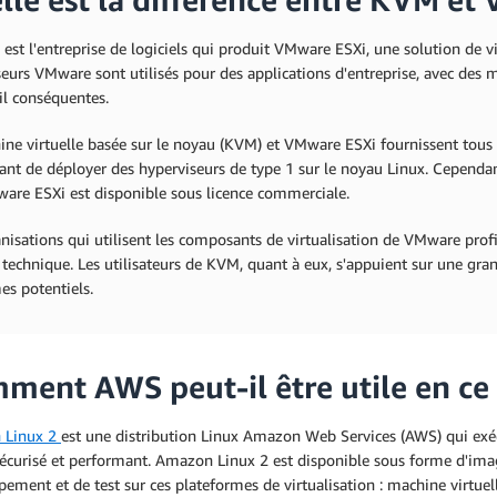
st l'entreprise de logiciels qui produit VMware ESXi, une solution de vi
eurs VMware sont utilisés pour des applications d'entreprise, avec des m
il conséquentes.
ne virtuelle basée sur le noyau (KVM) et VMware ESXi fournissent tous l
nt de déployer des hyperviseurs de type 1 sur le noyau Linux. Cependan
are ESXi est disponible sous licence commerciale.
nisations qui utilisent les composants de virtualisation de VMware profi
 technique. Les utilisateurs de KVM, quant à eux, s'appuient sur une g
es potentiels.
ment AWS peut-il être utile en ce
 Linux 2
est une distribution Linux Amazon Web Services (AWS) qui exé
sécurisé et performant. Amazon Linux 2 est disponible sous forme d'imag
ement et de test sur ces plateformes de virtualisation : machine virtuel