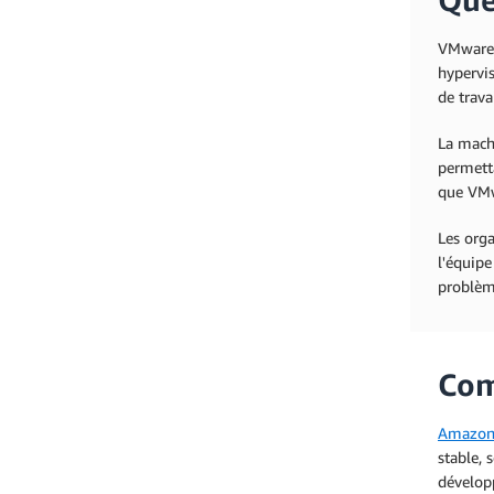
VMware e
hypervis
de trava
La machi
permetta
que VMw
Les orga
l'équipe
problèm
Com
Amazon
stable, 
développ