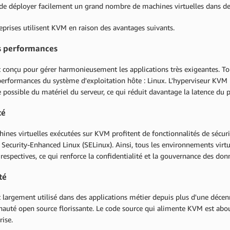
de déployer facilement un grand nombre de machines virtuelles dans d
eprises utilisent KVM en raison des avantages suivants.
s performances
conçu pour gérer harmonieusement les applications très exigeantes. Tous
erformances du système d'exploitation hôte : Linux. L'hyperviseur KVM p
 possible du matériel du serveur, ce qui réduit davantage la latence du 
té
ines virtuelles exécutées sur KVM profitent de fonctionnalités de sécuri
Security-Enhanced Linux (SELinux). Ainsi, tous les environnements virt
 respectives, ce qui renforce la confidentialité et la gouvernance des do
té
largement utilisé dans des applications métier depuis plus d'une décennie
té open source florissante. Le code source qui alimente KVM est abouti
rise.