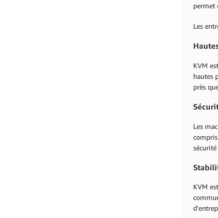
permet 
Les entr
Haute
KVM est 
hautes p
près que
Sécuri
Les mach
compris 
sécurité
Stabili
KVM est 
communau
d'entrep