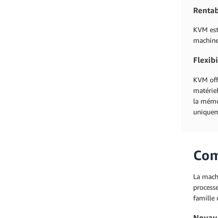
Rentab
KVM est 
machines
Flexibi
KVM offr
matériel
la mémo
uniquem
Com
La machi
process
famille 
Noyau