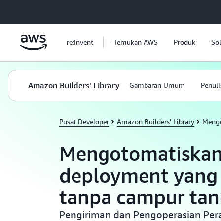
a11y-skip-to-main-content
re:Invent
Temukan AWS
Produk
Sol
Amazon Builders' Library
Gambaran Umum
Penuli
Pusat Developer
Amazon Builders' Library
Mengo
Mengotomatiska
deployment yang
tanpa campur ta
Pengiriman dan Pengoperasian Per