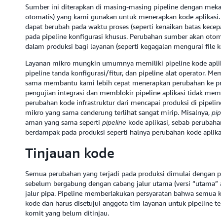
Sumber ini diterapkan di masing-masing pipeline dengan mek
otomatis) yang kami gunakan untuk menerapkan kode aplikasi. M
dapat berubah pada waktu proses (seperti kenaikan batas kecepa
pada pipeline konfigurasi khusus. Perubahan sumber akan oto
dalam produksi bagi layanan (seperti kegagalan mengurai file ko
Layanan mikro mungkin umumnya memiliki pipeline kode aplikasi
pipeline tanda konfigurasi/fitur, dan pipeline alat operator. M
sama membantu kami lebih cepat menerapkan perubahan ke pro
pengujian integrasi dan memblokir pipeline aplikasi tidak mem
perubahan kode infrastruktur dari mencapai produksi di pipelin
mikro yang sama cenderung terlihat sangat mirip. Misalnya,
pi
aman yang sama seperti
kode aplikasi, sebab perubaha
pipeline
berdampak pada produksi seperti halnya perubahan kode aplika
Tinjauan kode
Semua perubahan yang terjadi pada produksi dimulai dengan p
sebelum bergabung dengan cabang jalur utama (versi “utama” 
jalur pipa. Pipeline memberlakukan persyaratan bahwa semua k
kode dan harus disetujui anggota tim layanan untuk pipeline t
komit yang belum ditinjau.