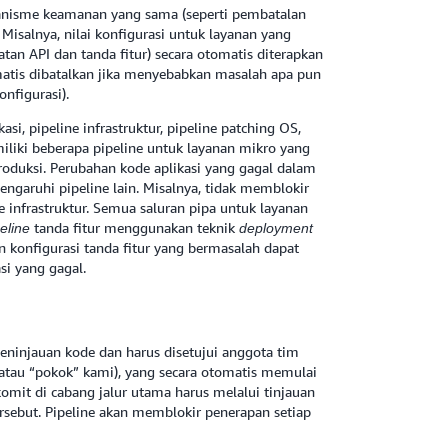
anisme keamanan yang sama (seperti pembatalan
isalnya, nilai konfigurasi untuk layanan yang
tan API dan tanda fitur) secara otomatis diterapkan
matis dibatalkan jika menyebabkan masalah apa pun
nfigurasi).
, pipeline infrastruktur, pipeline patching OS,
emiliki beberapa pipeline untuk layanan mikro yang
duksi. Perubahan kode aplikasi yang gagal dalam
engaruhi pipeline lain. Misalnya, tidak memblokir
e infrastruktur. Semua saluran pipa untuk layanan
tanda fitur menggunakan teknik
peline
deployment
n konfigurasi tanda fitur yang bermasalah dapat
si yang gagal.
eninjauan kode dan harus disetujui anggota tim
atau “pokok” kami), yang secara otomatis memulai
omit di cabang jalur utama harus melalui tinjauan
ersebut. Pipeline akan memblokir penerapan setiap