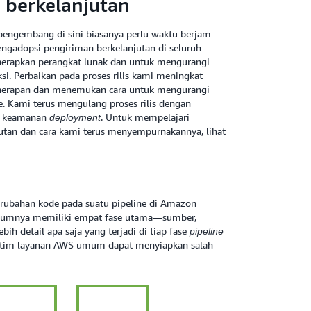
 berkelanjutan
pengembang di sini biasanya perlu waktu berjam-
ngadopsi pengiriman berkelanjutan di seluruh
enerapkan perangkat lunak dan untuk mengurangi
i. Perbaikan pada proses rilis kami meningkat
penerapan dan menemukan cara untuk mengurangi
ne. Kami terus mengulang proses rilis dengan
an keamanan
. Untuk mempelajari
deployment
utan dan cara kami terus menyempurnakannya, lihat
perubahan kode pada suatu pipeline di Amazon
 umumnya memiliki empat fase utama—sumber,
ih detail apa saja yang terjadi di tiap fase
pipeline
 tim layanan AWS umum dapat menyiapkan salah