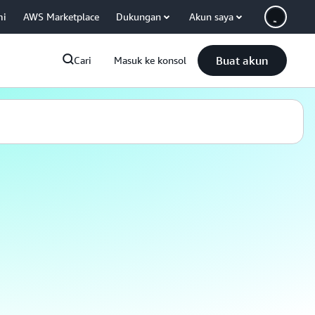
mi
AWS Marketplace
Dukungan
Akun saya
Buat akun
Cari
Masuk ke konsol