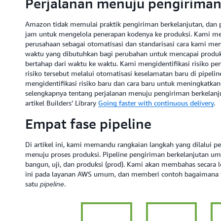
Perjalanan menuju pengiriman
Amazon tidak memulai praktik pengiriman berkelanjutan, dan 
jam untuk mengelola penerapan kodenya ke produksi. Kami me
perusahaan sebagai otomatisasi dan standarisasi cara kami m
waktu yang dibutuhkan bagi perubahan untuk mencapai produks
bertahap dari waktu ke waktu. Kami mengidentifikasi risiko 
risiko tersebut melalui otomatisasi keselamatan baru di pipeli
mengidentifikasi risiko baru dan cara baru untuk meningkatk
selengkapnya tentang perjalanan menuju pengiriman berkelanj
artikel Builders’ Library
Going faster with continuous delivery
.
Empat fase pipeline
Di artikel ini, kami memandu rangkaian langkah yang dilalui 
menuju proses produksi. Pipeline pengiriman berkelanjutan
bangun, uji, dan produksi (prod). Kami akan membahas secara leb
ini pada layanan AWS umum, dan memberi contoh bagaimana
satu
.
pipeline