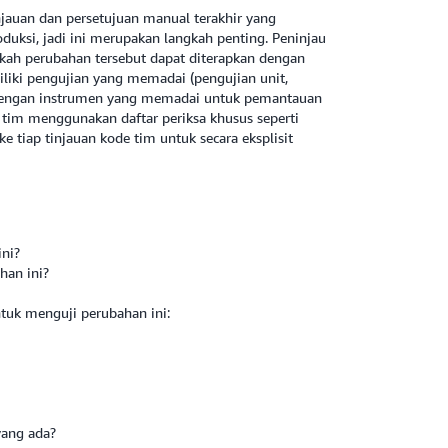
njauan dan persetujuan manual terakhir yang
duksi, jadi ini merupakan langkah penting. Peninjau
kah perubahan tersebut dapat diterapkan dengan
iki pengujian yang memadai (pengujian unit,
pi dengan instrumen yang memadai untuk pemantauan
 tim menggunakan daftar periksa khusus seperti
e tiap tinjauan kode tim untuk secara eksplisit
ini?
han ini?
ntuk menguji perubahan ini:
yang ada?