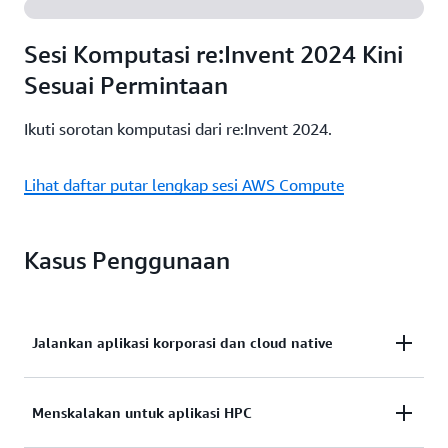
menggunakan Alat Migrasi AWS, AWS Managed
Pelajari selengkapnya
Services, atau Amazon Lightsail. Pelajari cara AWS
Sesi Komputasi re:Invent 2024 Kini
dapat membantu.
Sesuai Permintaan
Pelajari selengkapnya
Ikuti sorotan komputasi dari re:Invent 2024.
Lihat daftar putar lengkap sesi AWS Compute
Kasus Penggunaan
Jalankan aplikasi korporasi dan cloud native
Amazon EC2 menghadirkan infrastruktur komputasi
Menskalakan untuk aplikasi HPC
yang aman, andal, dengan performa tinggi, dan