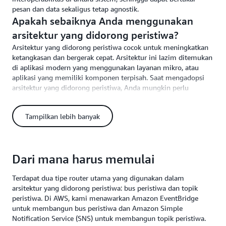
pesan dan data sekaligus tetap agnostik.
Apakah sebaiknya Anda menggunakan
arsitektur yang didorong peristiwa?
Arsitektur yang didorong peristiwa cocok untuk meningkatkan
ketangkasan dan bergerak cepat. Arsitektur ini lazim ditemukan
di aplikasi modern yang menggunakan layanan mikro, atau
aplikasi yang memiliki komponen terpisah. Saat mengadopsi
arsitektur yang didorong peristiwa, Anda mungkin perlu
memikirkan kembali cara Anda melihat desain aplikasi. Untuk
mempersiapkan kesuksesan, pertimbangkan hal-hal berikut:
Tampilkan lebih banyak
• Daya tahan sumber peristiwa. Sumber peristiwa Anda
seharusnya andal dan menjamin pengiriman jika Anda perlu
memproses setiap peristiwa.
Dari mana harus memulai
• Persyaratan kontrol performa Anda. Aplikasi Anda
seharusnya mampu menangani sifat
peristiwa yang
router
Terdapat dua tipe router utama yang digunakan dalam
asinkron.
arsitektur yang didorong peristiwa: bus peristiwa dan topik
• Pelacakan alur peristiwa Anda. Prosedur tidak langsung
peristiwa. Di AWS, kami menawarkan Amazon EventBridge
yang diperkenalkan oleh arsitektur yang didorong peristiwa
untuk membangun bus peristiwa dan Amazon Simple
memungkinkan pelacakan dinamis melalui layanan
Notification Service (SNS) untuk membangun topik peristiwa.
pemantauan, tetapi bukan pelacakan statis melalui analisis