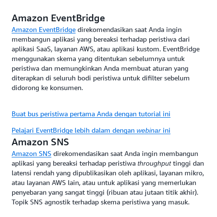
kode.
Amazon EventBridge
• Data di sumber peristiwa Anda. Jika Anda perlu
Amazon EventBridge
direkomendasikan saat Anda ingin
membangun ulang status, sumber peristiwa sebaiknya
membangun aplikasi yang bereaksi terhadap peristiwa dari
dideduplikasi dan diurutkan.
aplikasi SaaS, layanan AWS, atau aplikasi kustom. EventBridge
Unduh panduan Arsitektur yang Didorong Peristiwa AWS
menggunakan skema yang ditentukan sebelumnya untuk
peristiwa dan memungkinkan Anda membuat aturan yang
diterapkan di seluruh bodi peristiwa untuk difilter sebelum
didorong ke konsumen.
Buat bus peristiwa pertama Anda dengan tutorial ini
Pelajari EventBridge lebih dalam dengan
ini
webinar
Amazon SNS
Amazon SNS
direkomendasikan saat Anda ingin membangun
aplikasi yang bereaksi terhadap peristiwa
tinggi dan
throughput
latensi rendah yang dipublikasikan oleh aplikasi, layanan mikro,
atau layanan AWS lain, atau untuk aplikasi yang memerlukan
penyebaran yang sangat tinggi (ribuan atau jutaan titik akhir).
Topik SNS agnostik terhadap skema peristiwa yang masuk.