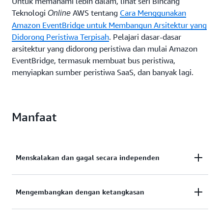
Untuk memahami lebih dalam, lihat seri Bincang
Teknologi
AWS tentang
Cara Menggunakan
Online
Amazon EventBridge untuk Membangun Arsitektur yang
Didorong Peristiwa Terpisah
. Pelajari dasar-dasar
arsitektur yang didorong peristiwa dan mulai Amazon
EventBridge, termasuk membuat bus peristiwa,
menyiapkan sumber peristiwa SaaS, dan banyak lagi.
Manfaat
Menskalakan dan gagal secara independen
Dengan memisahkan layanan Anda, layanan
Mengembangkan dengan ketangkasan
tersebut hanya mengetahui keberadaan
router
peristiwa, bukan satu sama lain. Ini artinya layanan