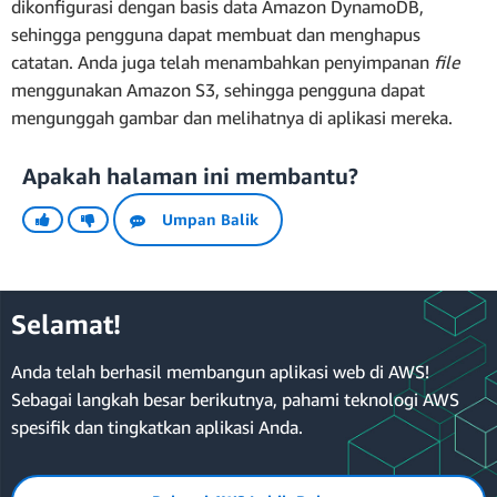
dikonfigurasi dengan basis data Amazon DynamoDB,
  Text
,
sehingga pengguna dapat membuat dan menghapus
  TextField
,
  View
,
catatan. Anda juga telah menambahkan penyimpanan
file
  withAuthenticator
,
menggunakan Amazon S3, sehingga pengguna dapat
}
from
'@aws-amplify/ui-react'
;
push
mengunggah gambar dan melihatnya di aplikasi mereka.
Copy
Apakah halaman ini membantu?
amplify push
Umpan Balik
b. Perbarui fungsi fetchNotes untuk
mengambil gambar jika ada gambar yang
terkait dengan catatan:
Selamat!
Menghapus seluruh proyek
Anda telah berhasil membangun aplikasi web di AWS!
async
function
fetchNotes
(
)
{
Sebagai langkah besar berikutnya, pahami teknologi AWS
const
 apiData 
=
await
 API
.
graphql
(
{
 query
:
 
spesifik dan tingkatkan aplikasi Anda.
const
 notesFromAPI 
=
 apiData
.
data
.
listNotes
delete
await
 Promise
.
all
(
    notesFromAPI
.
map
(
async
(
note
)
=
>
{
if
(
note
.
image
)
{