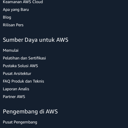
Keamanan AWS Cloud
const
 form 
=
new
FormData
(
event
.
target
)
;
Apa yang Baru
const
 image 
=
 form
.
get
(
"image"
)
;
const
 data 
=
{
Blog
    name
:
 form
.
get
(
"name"
)
,
Rilisan Pers
    description
:
 form
.
get
(
"description"
)
,
    image
:
 image
.
name
,
Sumber Daya untuk AWS
}
;
if
(
!
!
data
.
image
)
await
 Storage
.
put
(
data
.
na
Memulai
await
 API
.
graphql
(
{
    query
:
 createNoteMutation
,
Pelatihan dan Sertifikasi
    variables
:
{
 input
:
 data 
}
,
Pustaka Solusi AWS
}
)
;
Pusat Arsitektur
fetchNotes
(
)
;
FAQ Produk dan Teknis
  event
.
target
.
reset
(
)
;
}
Laporan Analis
Partner AWS
Copy
Pengembang di AWS
d. Perbarui fungsi deleteNote untuk
Pusat Pengembang