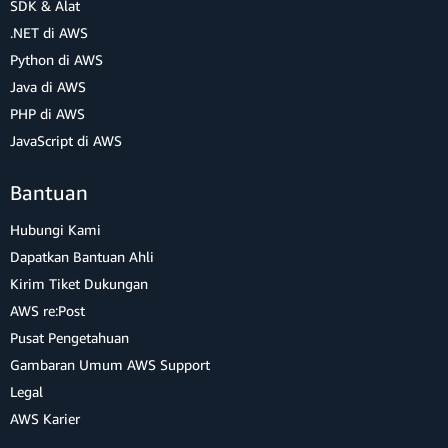
menghapus
file
dari penyimpanan ketika
SDK & Alat
catatan dihapus:
.NET di AWS
Python di AWS
Java di AWS
async
function
deleteNote
(
{
 id
,
 name 
}
)
{
PHP di AWS
const
 newNotes 
=
 notes
.
filter
(
(
note
)
=
>
 not
JavaScript di AWS
setNotes
(
newNotes
)
;
await
 Storage
.
remove
(
name
)
;
Bantuan
await
 API
.
graphql
(
{
    query
:
 deleteNoteMutation
,
Hubungi Kami
    variables
:
{
 input
:
{
 id 
}
}
,
}
)
;
Dapatkan Bantuan Ahli
}
Kirim Tiket Dukungan
AWS re:Post
Copy
Pusat Pengetahuan
Gambaran Umum AWS Support
Legal
e. Tambahkan input tambahan ke formulir di
AWS Karier
blok pengembalian: