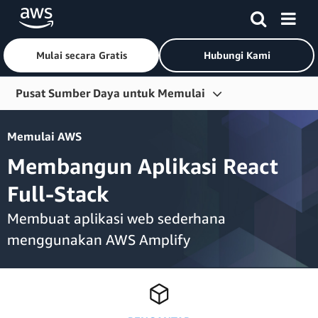
Mulai secara Gratis
Hubungi Kami
Lewati ke Konten Utama
Pusat Sumber Daya untuk Memulai
Memulai
Memulai AWS
Pelajari
Membangun Aplikasi React
Terhubung
Full-Stack
Alat Developer
Membuat aplikasi web sederhana
Sumber Daya Lainnya
menggunakan AWS Amplify
Jelajahi Berdasarkan Peran