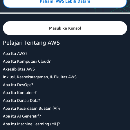
Pahami AWS Lebih Dalam
const
 url 
=
await
 Storage
.
get
(
note
.
na
amplify delete
        note
.
image 
=
 url
;
}
return
 note
;
Masuk ke Konsol
}
)
)
;
Pelajari Tentang AWS
setNotes
(
notesFromAPI
)
;
}
Apa Itu AWS?
Apa Itu Komputasi Cloud?
Copy
Aksesibilitas AWS
Inklusi, Keanekaragaman, & Ekuitas AWS
c. Perbarui fungsi createNote untuk
Apa Itu DevOps?
menambahkan gambar ke
array
gambar
Apa Itu Kontainer?
lokal jika gambar dikaitkan dengan catatan:
Apa Itu Danau Data?
Apa itu Kecerdasan Buatan (AI)?
Apa itu AI Generatif?
async
function
createNote
(
event
)
{
Apa itu Machine Learning (ML)?
  event
.
preventDefault
(
)
;