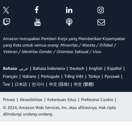
<
View

  name
=
"image"
as
=
"input"
  type
=
"file"
Amazon merupakan Pemberi Kerja yang Memberikan Kesempatan
  style
=
{
{
 alignSelf
:
"end"
}
}
yang Rata untuk semua orang:
Minoritas / Wanita / Difabel /
/
>
Veteran / Identitas Gender / Orientasi Seksual / Usia.
Copy
Bahasa
عربي
Bahasa Indonesia
Deutsch
English
Español
Français
Italiano
Português
Tiếng Việt
Türkçe
Ρусский
f. Saat memetakan
array
catatan,
render
ไทย
日本語
한국어
中文 (简体)
中文 (繁體)
gambar jika ada:
Privasi
|
Aksesibilitas
|
Ketentuan Situs
|
Preferensi Cookie
|
© 2024, Amazon Web Services, Inc. atau afiliasinya. Hak cipta
{
notes
.
map
(
(
note
)
=
>
(
dilindungi undang-undang.
<
Flex

    key
=
{
note
.
id 
||
 note
.
name
}
    direction
=
"row"