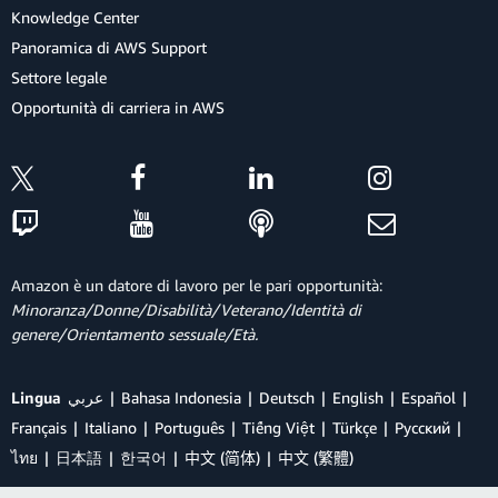
Knowledge Center
Panoramica di AWS Support
Settore legale
Opportunità di carriera in AWS
Amazon è un datore di lavoro per le pari opportunità:
Minoranza/Donne/Disabilità/Veterano/Identità di
genere/Orientamento sessuale/Età.
Lingua
عربي
Bahasa Indonesia
Deutsch
English
Español
Français
Italiano
Português
Tiếng Việt
Türkçe
Ρусский
ไทย
日本語
한국어
中文 (简体)
中文 (繁體)