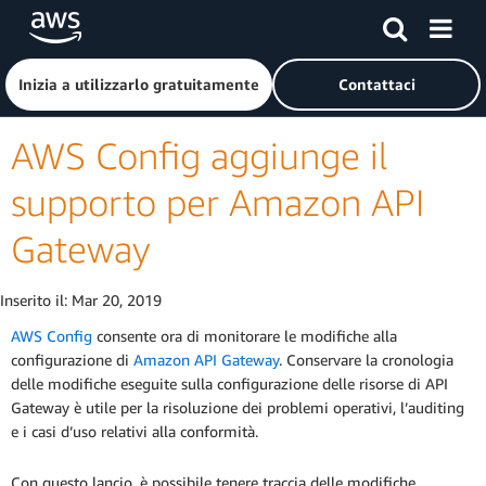
Passa al contenuto principale
Fai clic qui per tornare alla home page di Amazon Web Serv
Inizia a utilizzarlo gratuitamente
Contattaci
AWS Config aggiunge il
supporto per Amazon API
Gateway
Inserito il:
Mar 20, 2019
AWS Config
consente ora di monitorare le modifiche alla
configurazione di
Amazon API Gateway
. Conservare la cronologia
delle modifiche eseguite sulla configurazione delle risorse di API
Gateway è utile per la risoluzione dei problemi operativi, l’auditing
e i casi d’uso relativi alla conformità.
Con questo lancio, è possibile tenere traccia delle modifiche