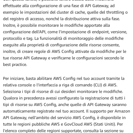
effettuate alla configurazione di una fase di API Gateway, ad
esempio le impostazioni del cluster di cache, quelle del throttling o
del registro di accesso, nonché la distribuzione attiva sulla fase.
Inoltre, è possibile monitorare le modifiche apportate alla
configurazione dell'API, come l’impostazione di endpoint, versione,
protocollo e tag. La funzionalità di monitoraggio delle modifiche
eseguite alla proprietà di configurazione delle risorse consente,
inoltre, di creare regole di AWS Config attivate da modifiche per le
tue risorse API Gateway e verificarne le configurazioni secondo le
best practice.
Per iniziare, basta abilitare AWS Config nel tuo account tramite la
relativa console o l’interfaccia a riga di comando (CLI) di AWS.
Seleziona i tipi di risorse di cui desideri monitorare le modifiche.
Qualora in precedenza avessi configurato la registrazione di tutti i
tipi di risorse su AWS Config, anche quelle di API Gateway saranno
automaticamente registrate nel tuo account. Il supporto per Amazon
API Gateway, nell’ambito del servizio AWS Config, è disponibile in
tutte le regioni pubbliche AWS e GovCloud AWS (Stati Uniti). Per
l’elenco completo delle regioni supportate, consulta la sezione su