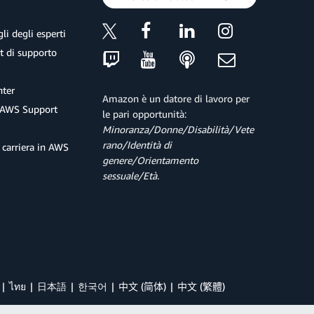
li degli esperti
et di supporto
ter
Amazon è un datore di lavoro per
 AWS Support
le pari opportunità:
Minoranza/Donne/Disabilità/Vete
rano/Identità di
 carriera in AWS
genere/Orientamento
sessuale/Età.
ไทย
日本語
한국어
中文 (简体)
中文 (繁體)