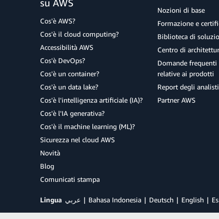
su AWS
Nozioni di base
Cos'è AWS?
Formazione e certifi
Cos'è il cloud computing?
Biblioteca di soluz
Accessibilità AWS
Centro di architettu
Cos'è DevOps?
Domande frequenti 
Cos'è un container?
relative ai prodotti
Cos'è un data lake?
Report degli analisti
Cos'è l'intelligenza artificiale (IA)?
Partner AWS
Cos'è l'IA generativa?
Cos'è il machine learning (ML)?
Sicurezza nel cloud AWS
Novità
Blog
Comunicati stampa
Lingua
عربي
Bahasa Indonesia
Deutsch
English
Es