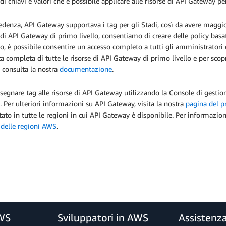
di chiavi e valori che è possibile applicare alle risorse di API Gateway per 
edenza, API Gateway supportava i tag per gli Stadi, così da avere maggior v
 di API Gateway di primo livello, consentiamo di creare delle policy basate 
, è possibile consentire un accesso completo a tutti gli amministratori e
ta completa di tutte le risorse di API Gateway di primo livello e per scopr
, consulta la nostra
documentazione
.
segnare tag alle risorse di API Gateway utilizzando la Console di gestio
 Per ulteriori informazioni su API Gateway, visita la nostra
pagina del p
ato in tutte le regioni in cui API Gateway è disponibile. Per informazioni
 delle regioni AWS
.
AWS
Sviluppatori in AWS
Assistenz