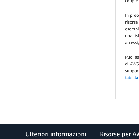
coppie 
In prec
risorse
esempio
una lis
accessi
Puoi as
di AWS.
support
tabella
Ulteriori informazioni
Risorse per 