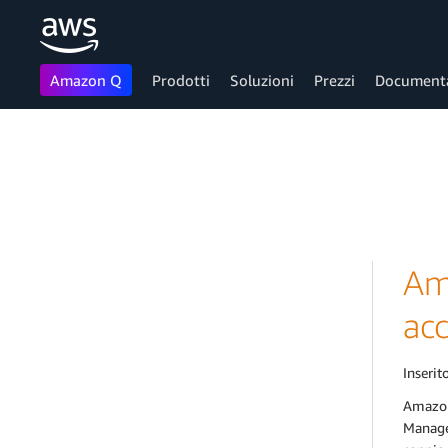
Amazon Q
Prodotti
Soluzioni
Prezzi
Document
Passa al contenuto principale
Am
acc
Inserito
Amazon 
Managem