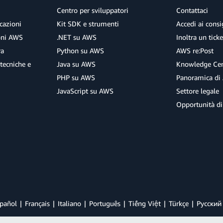
Centro per sviluppatori
Contattaci
cazioni
Kit SDK e strumenti
Accedi ai consig
ioni AWS
.NET su AWS
Inoltra un tick
ra
Python su AWS
AWS re:Post
tecniche e
Java su AWS
Knowledge Cen
PHP su AWS
Panoramica di
JavaScript su AWS
Settore legale
Opportunità di
pañol
Français
Italiano
Português
Tiếng Việt
Türkçe
Ρусский