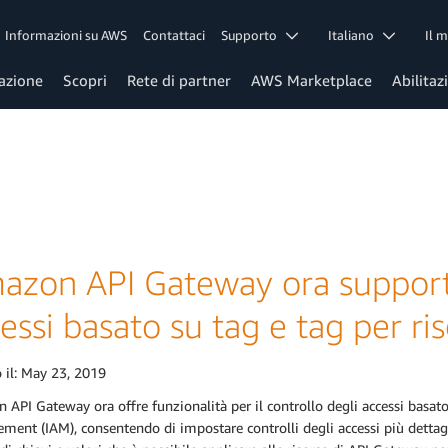
Informazioni su AWS
Contattaci
Supporto
Italiano
Il 
azione
Scopri
Rete di partner
AWS Marketplace
Abilitaz
azon API Gateway ora supporta 
essi basato su tag e tag per ri
 il:
May 23, 2019
API Gateway ora offre funzionalità per il controllo degli accessi basato
ent (IAM), consentendo di impostare controlli degli accessi più dettagli