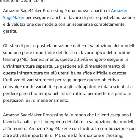
Inserito il:
Dec 3, 2019
Amazon SageMaker Processing è una nuova capacità di
Amazon
SageMaker
per eseguire carichi di lavoro di pre- o post-elaborazione
e di valutazione dei modelli con un’esperienza completamente
gestita.
Gli step di pre- o post-elaborazione dati e di valutazione dei modelli
sono una parte importante del flusso di lavoro tipico del machine
learning (ML). Generalmente, queste attività vengono eseguite in
un’infrastruttura separata. La gestione e il dimensionamento di
questa infrastruttura tra più utenti è una sfida difficile e costosa.
L’utilizzo di vari strumenti per raggiungere questo obiettivo
coinvolge molte variabili e porta gli sviluppatori e i data scientist a
perdere parecchio tempo nell’infrastruttura per mettere a punto le
prestazioni e il dimensionamento.
Amazon SageMaker Processing fa in modo che i clienti eseguano i
lavori di analisi per l’ingegneria dei dati e la valutazione dei modelli
all’interno di Amazon SageMaker e con facilità. In combinazione con
altre attività importanti di ML come la formazione e l’hosting,