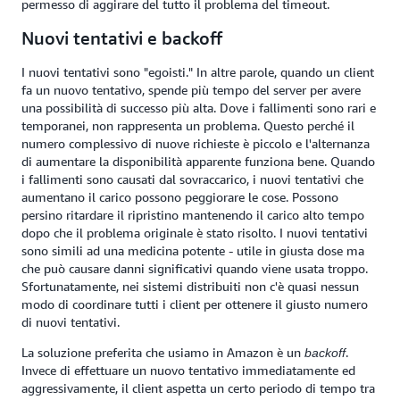
permesso di aggirare del tutto il problema del timeout.
Nuovi tentativi e backoff
I nuovi tentativi sono "egoisti." In altre parole, quando un client
fa un nuovo tentativo, spende più tempo del server per avere
una possibilità di successo più alta. Dove i fallimenti sono rari e
temporanei, non rappresenta un problema. Questo perché il
numero complessivo di nuove richieste è piccolo e l'alternanza
di aumentare la disponibilità apparente funziona bene. Quando
i fallimenti sono causati dal sovraccarico, i nuovi tentativi che
aumentano il carico possono peggiorare le cose. Possono
persino ritardare il ripristino mantenendo il carico alto tempo
dopo che il problema originale è stato risolto. I nuovi tentativi
sono simili ad una medicina potente - utile in giusta dose ma
che può causare danni significativi quando viene usata troppo.
Sfortunatamente, nei sistemi distribuiti non c'è quasi nessun
modo di coordinare tutti i client per ottenere il giusto numero
di nuovi tentativi.
La soluzione preferita che usiamo in Amazon è un
.
backoff
Invece di effettuare un nuovo tentativo immediatamente ed
aggressivamente, il client aspetta un certo periodo di tempo tra