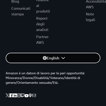
Blog
Accessibilit
ai
AWS
Comunicati
prodotti
stampa
Note
Report
legali
degli
analisti
Partner
AWS
English
Amazon è un datore di lavoro per le pari opportunità:
Minoranza/Donne/Disabilità/Veterano/Identità di
genere/Orientamento sessuale/Età.