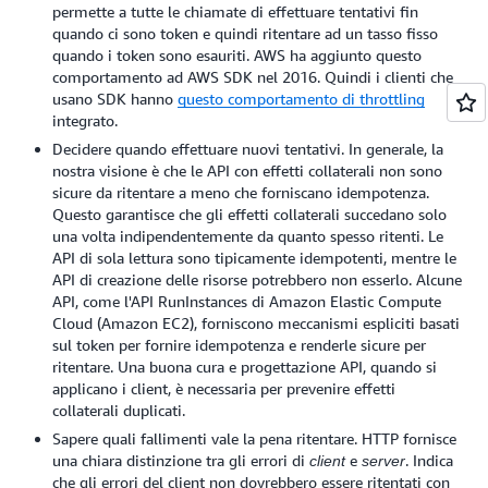
permette a tutte le chiamate di effettuare tentativi fin
quando ci sono token e quindi ritentare ad un tasso fisso
quando i token sono esauriti. AWS ha aggiunto questo
comportamento ad AWS SDK nel 2016. Quindi i clienti che
usano SDK hanno
questo comportamento di throttling
integrato.
Decidere quando effettuare nuovi tentativi. In generale, la
nostra visione è che le API con effetti collaterali non sono
sicure da ritentare a meno che forniscano idempotenza.
Questo garantisce che gli effetti collaterali succedano solo
una volta indipendentemente da quanto spesso ritenti. Le
API di sola lettura sono tipicamente idempotenti, mentre le
API di creazione delle risorse potrebbero non esserlo. Alcune
API, come l'API RunInstances di Amazon Elastic Compute
Cloud (Amazon EC2), forniscono meccanismi espliciti basati
sul token per fornire idempotenza e renderle sicure per
ritentare. Una buona cura e progettazione API, quando si
applicano i client, è necessaria per prevenire effetti
collaterali duplicati.
Sapere quali fallimenti vale la pena ritentare. HTTP fornisce
una chiara distinzione tra gli errori di
e
. Indica
client
server
che gli errori del client non dovrebbero essere ritentati con