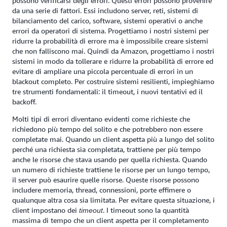
possono verificarsi degli errori. Questi errori possono provenire
da una serie di fattori. Essi includono server, reti, sistemi di
bilanciamento del carico, software, sistemi operativi o anche
errori da operatori di sistema. Progettiamo i nostri sistemi per
ridurre la probabilità di errore ma è impossibile creare sistemi
che non falliscono mai. Quindi da Amazon, progettiamo i nostri
sistemi in modo da tollerare e ridurre la probabilità di errore ed
evitare di ampliare una piccola percentuale di errori in un
blackout completo. Per costruire sistemi resilienti, impieghiamo
tre strumenti fondamentali: il timeout, i nuovi tentativi ed il
backoff.
Molti tipi di errori diventano evidenti come richieste che
richiedono più tempo del solito e che potrebbero non essere
completate mai. Quando un client aspetta più a lungo del solito
perché una richiesta sia completata, trattiene per più tempo
anche le risorse che stava usando per quella richiesta. Quando
un numero di richieste trattiene le risorse per un lungo tempo,
il server può esaurire quelle risorse. Queste risorse possono
includere memoria, thread, connessioni, porte effimere o
qualunque altra cosa sia limitata. Per evitare questa situazione, i
client impostano dei
. I timeout sono la quantità
timeout
massima di tempo che un client aspetta per il completamento