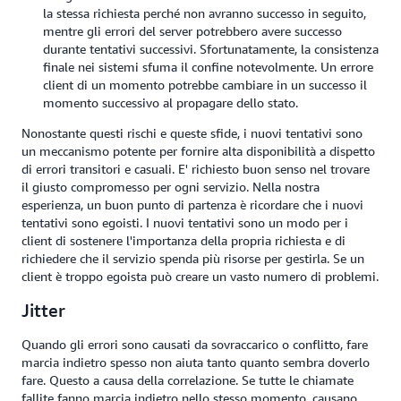
la stessa richiesta perché non avranno successo in seguito,
mentre gli errori del server potrebbero avere successo
durante tentativi successivi. Sfortunatamente, la consistenza
finale nei sistemi sfuma il confine notevolmente. Un errore
client di un momento potrebbe cambiare in un successo il
momento successivo al propagare dello stato.
Nonostante questi rischi e queste sfide, i nuovi tentativi sono
un meccanismo potente per fornire alta disponibilità a dispetto
di errori transitori e casuali. E' richiesto buon senso nel trovare
il giusto compromesso per ogni servizio. Nella nostra
esperienza, un buon punto di partenza è ricordare che i nuovi
tentativi sono egoisti. I nuovi tentativi sono un modo per i
client di sostenere l'importanza della propria richiesta e di
richiedere che il servizio spenda più risorse per gestirla. Se un
client è troppo egoista può creare un vasto numero di problemi.
Jitter
Quando gli errori sono causati da sovraccarico o conflitto, fare
marcia indietro spesso non aiuta tanto quanto sembra doverlo
fare. Questo a causa della correlazione. Se tutte le chiamate
fallite fanno marcia indietro nello stesso momento, causano