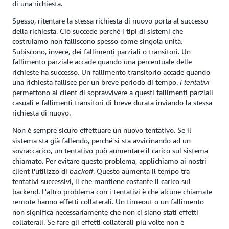
di una richiesta.
Spesso, ritentare la stessa richiesta di nuovo porta al successo
della richiesta. Ciò succede perché i tipi di sistemi che
costruiamo non falliscono spesso come singola unità.
Subiscono, invece, dei fallimenti parziali o transitori. Un
fallimento parziale accade quando una percentuale delle
richieste ha successo. Un fallimento transitorio accade quando
una richiesta fallisce per un breve periodo di tempo.
I tentativi
permettono ai client di sopravvivere a questi fallimenti parziali
casuali e fallimenti transitori di breve durata inviando la stessa
richiesta di nuovo.
Non è sempre sicuro effettuare un nuovo tentativo. Se il
sistema sta già fallendo, perché si sta avvicinando ad un
sovraccarico, un tentativo può aumentare il carico sul sistema
chiamato. Per evitare questo problema, applichiamo ai nostri
client l'utilizzo di
. Questo aumenta il tempo tra
backoff
tentativi successivi, il che mantiene costante il carico sul
backend. L'altro problema con i tentativi è che alcune chiamate
remote hanno effetti collaterali. Un timeout o un fallimento
non significa necessariamente che non ci siano stati effetti
collaterali. Se fare gli effetti collaterali più volte non è