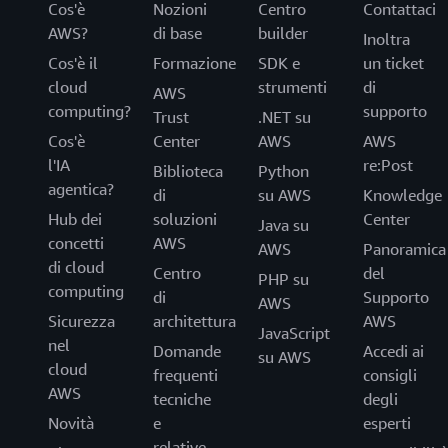
Cos'è
Nozioni
Centro
Contattaci
AWS?
di base
builder
Inoltra
Cos'è il
Formazione
SDK e
un ticket
cloud
strumenti
di
AWS
computing?
supporto
Trust
.NET su
Cos'è
Center
AWS
AWS
l'IA
re:Post
Biblioteca
Python
agentica?
di
su AWS
Knowledge
Hub dei
soluzioni
Center
Java su
concetti
AWS
AWS
Panoramica
di cloud
Centro
del
PHP su
computing
di
Supporto
AWS
Sicurezza
architettura
AWS
JavaScript
nel
Domande
Accedi ai
su AWS
cloud
frequenti
consigli
AWS
tecniche
degli
Novità
e
esperti
relative