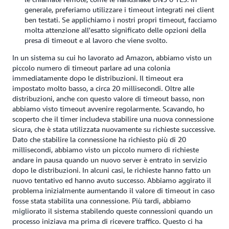
generale, preferiamo utilizzare i timeout integrati nei client
ben testati. Se applichiamo i nostri propri timeout, facciamo
molta attenzione all'esatto significato delle opzioni della
presa di timeout e al lavoro che viene svolto.
In un sistema su cui ho lavorato ad Amazon, abbiamo visto un
piccolo numero di timeout parlare ad una colonia
immediatamente dopo le distribuzioni. Il timeout era
impostato molto basso, a circa 20 millisecondi. Oltre alle
distribuzioni, anche con questo valore di timeout basso, non
abbiamo visto timeout avvenire regolarmente. Scavando, ho
scoperto che il timer includeva stabilire una nuova connessione
sicura, che è stata utilizzata nuovamente su richieste successive.
Dato che stabilire la connessione ha richiesto più di 20
millisecondi, abbiamo visto un piccolo numero di richieste
andare in pausa quando un nuovo server è entrato in servizio
dopo le distribuzioni. In alcuni casi, le richieste hanno fatto un
nuovo tentativo ed hanno avuto successo. Abbiamo aggirato il
problema inizialmente aumentando il valore di timeout in caso
fosse stata stabilita una connessione. Più tardi, abbiamo
migliorato il sistema stabilendo queste connessioni quando un
processo iniziava ma prima di ricevere traffico. Questo ci ha