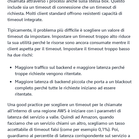
chiamata attraverso i processi anche sulla stessa box. Questo
include sia un timeout di connessione che un timeout di
richiesta. Molti client standard offrono resistenti capacità di
timeout integrate.
Tipicamente, il problema più difficile è scegliere un valore di
timeout da impostare. Impostare un timeout troppo alto riduce
la sua utilità perché le risorse sono ancora consumate mentre il
client aspetta per il timeout. Impostare il timeout troppo basso
ha due rischi:
Maggiore traffico sul backend e maggiore latenza perché
troppe richieste vengono ritentate.
Maggiore latenza di backend piccola che porta a un blackout
completo perché tutte le richieste iniziano ad essere
ritentate.
Una good practice per scegliere un timeout per le chiamate
all'interno di una regione AWS è iniziare con i parametri di
latenza del servizio a valle. Quindi ad Amazon, quando
facciamo che un servizio chiami un altro, scegliamo un tasso
accettabile di timeout falsi (come per esempio 0,1%). Poi,
guardiamo al percentile di latenza corrispondente sul servizio a