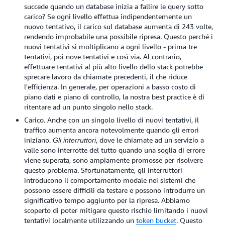
succede quando un database inizia a fallire le query sotto
carico? Se ogni livello effettua indipendentemente un
nuovo tentativo, il carico sul database aumenta di 243 volte,
rendendo improbabile una possibile ripresa. Questo perché i
nuovi tentativi si moltiplicano a ogni livello - prima tre
tentativi, poi nove tentativi e così via. Al contrario,
effettuare tentativi al più alto livello dello stack potrebbe
sprecare lavoro da chiamate precedenti, il che riduce
l'efficienza. In generale, per operazioni a basso costo di
piano dati e piano di controllo, la nostra best practice è di
ritentare ad un punto singolo nello stack.
Carico. Anche con un singolo livello di nuovi tentativi, il
traffico aumenta ancora notevolmente quando gli errori
iniziano.
, dove le chiamate ad un servizio a
Gli interruttori
valle sono interrotte del tutto quando una soglia di errore
viene superata, sono ampiamente promosse per risolvere
questo problema. Sfortunatamente, gli interruttori
introducono il comportamento modale nei sistemi che
possono essere difficili da testare e possono introdurre un
significativo tempo aggiunto per la ripresa. Abbiamo
scoperto di poter mitigare questo rischio limitando i nuovi
tentativi localmente utilizzando un
token bucket
. Questo