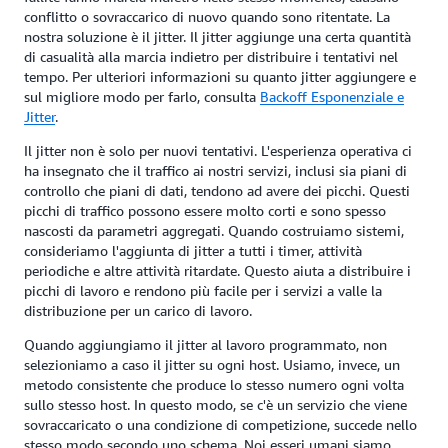
conflitto o sovraccarico di nuovo quando sono ritentate. La
nostra soluzione è il jitter. Il jitter aggiunge una certa quantità
di casualità alla marcia indietro per distribuire i tentativi nel
tempo. Per ulteriori informazioni su quanto jitter aggiungere e
sul migliore modo per farlo, consulta
Backoff Esponenziale e
Jitter
.
Il jitter non è solo per nuovi tentativi. L'esperienza operativa ci
ha insegnato che il traffico ai nostri servizi, inclusi sia piani di
controllo che piani di dati, tendono ad avere dei picchi. Questi
picchi di traffico possono essere molto corti e sono spesso
nascosti da parametri aggregati. Quando costruiamo sistemi,
consideriamo l'aggiunta di jitter a tutti i timer, attività
periodiche e altre attività ritardate. Questo aiuta a distribuire i
picchi di lavoro e rendono più facile per i servizi a valle la
distribuzione per un carico di lavoro.
Quando aggiungiamo il jitter al lavoro programmato, non
selezioniamo a caso il jitter su ogni host. Usiamo, invece, un
metodo consistente che produce lo stesso numero ogni volta
sullo stesso host. In questo modo, se c'è un servizio che viene
sovraccaricato o una condizione di competizione, succede nello
stesso modo secondo uno schema. Noi esseri umani siamo