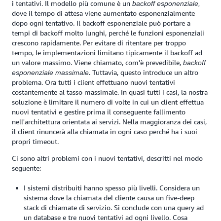
i tentativi. Il modello più comune è un
backoff esponenziale,
dove il tempo di attesa viene aumentato esponenzialmente
dopo ogni tentativo. Il backoff esponenziale può portare a
tempi di backoff molto lunghi, perché le funzioni esponenziali
crescono rapidamente. Per evitare di ritentare per troppo
tempo, le implementazioni limitano tipicamente il backoff ad
un valore massimo. Viene chiamato, com'è prevedibile,
backoff
. Tuttavia, questo introduce un altro
esponenziale massimale
problema. Ora tutti i client effettuano nuovi tentativi
costantemente al tasso massimale. In quasi tutti i casi, la nostra
soluzione è limitare il numero di volte in cui un client effettua
nuovi tentativi e gestire prima il conseguente fallimento
nell'architettura orientata ai servizi. Nella maggioranza dei casi,
il client rinuncerà alla chiamata in ogni caso perché ha i suoi
propri timeout.
Ci sono altri problemi con i nuovi tentativi, descritti nel modo
seguente:
I sistemi distribuiti hanno spesso più livelli. Considera un
sistema dove la chiamata del cliente causa un five-deep
stack di chiamate di servizio. Si conclude con una query ad
un database e tre nuovi tentativi ad ogni livello. Cosa