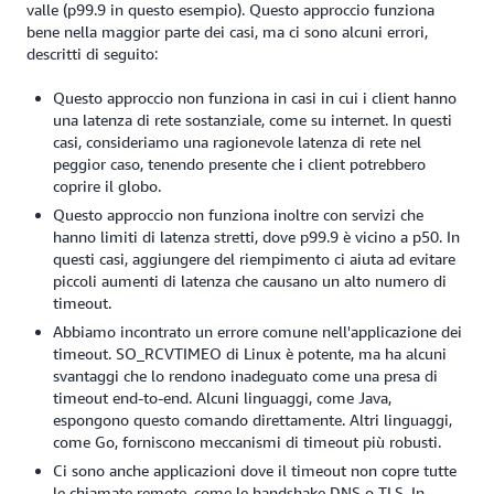
valle (p99.9 in questo esempio). Questo approccio funziona
bene nella maggior parte dei casi, ma ci sono alcuni errori,
descritti di seguito:
Questo approccio non funziona in casi in cui i client hanno
una latenza di rete sostanziale, come su internet. In questi
casi, consideriamo una ragionevole latenza di rete nel
peggior caso, tenendo presente che i client potrebbero
coprire il globo.
Questo approccio non funziona inoltre con servizi che
hanno limiti di latenza stretti, dove p99.9 è vicino a p50. In
questi casi, aggiungere del riempimento ci aiuta ad evitare
piccoli aumenti di latenza che causano un alto numero di
timeout.
Abbiamo incontrato un errore comune nell'applicazione dei
timeout. SO_RCVTIMEO di Linux è potente, ma ha alcuni
svantaggi che lo rendono inadeguato come una presa di
timeout end-to-end. Alcuni linguaggi, come Java,
espongono questo comando direttamente. Altri linguaggi,
come Go, forniscono meccanismi di timeout più robusti.
Ci sono anche applicazioni dove il timeout non copre tutte
le chiamate remote, come le handshake DNS o TLS. In