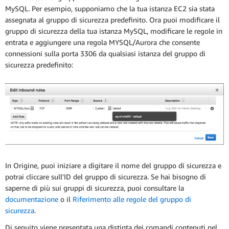
MySQL. Per esempio, supponiamo che la tua istanza EC2 sia stata
assegnata al gruppo di sicurezza predefinito. Ora puoi modificare il
gruppo di sicurezza della tua istanza MySQL, modificare le regole in
entrata e aggiungere una regola MYSQL/Aurora che consente
connessioni sulla porta 3306 da qualsiasi istanza del gruppo di
sicurezza predefinito:
In Origine, puoi iniziare a digitare il nome del gruppo di sicurezza e
potrai cliccare sull'ID del gruppo di sicurezza. Se hai bisogno di
saperne di più sui gruppi di sicurezza, puoi consultare la
documentazione
o il
Riferimento alle regole del gruppo di
sicurezza
.
Di seguito viene presentata una distinta dei comandi contenuti nel