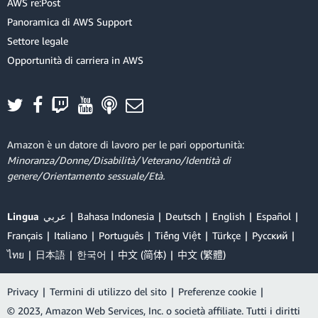
AWS re:Post
Panoramica di AWS Support
Settore legale
Opportunità di carriera in AWS
Amazon è un datore di lavoro per le pari opportunità:
Minoranza/Donne/Disabilità/Veterano/Identità di
genere/Orientamento sessuale/Età.
Lingua
عربي
Bahasa Indonesia
Deutsch
English
Español
Français
Italiano
Português
Tiếng Việt
Türkçe
Ρусский
ไทย
日本語
한국어
中文 (简体)
中文 (繁體)
Privacy
|
Termini di utilizzo del sito
|
Preferenze cookie
|
© 2023, Amazon Web Services, Inc. o società affiliate. Tutti i diritti