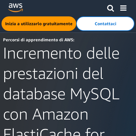
Passa al contenuto principale
Fai clic qui per tornare alla home page di Amazon Web Serv
Inizia a utilizzarlo gratuitamente
Contattaci
Percorsi di apprendimento di AWS:
Incremento delle
prestazioni del
database MySQL
con Amazon
ElastiCache for