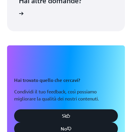
Hai altre domande?
ontattaci
Hai trovato quello che cercavi?
Condividi il tuo feedback, così possiamo
migliorare la qualità dei nostri contenuti.
Sì
No