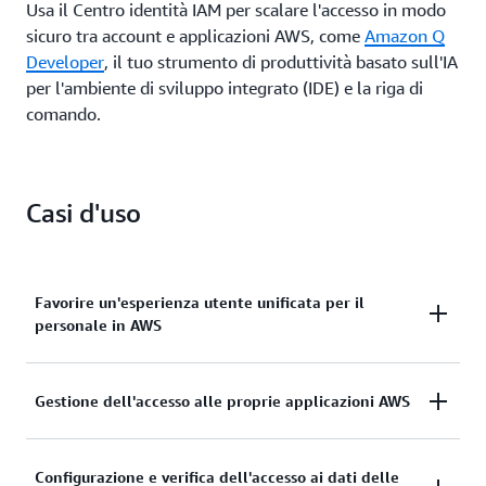
Usa il Centro identità IAM per scalare l'accesso in modo
l'accesso della forza lavoro a parte o a tutto il tuo
sicuro tra account e applicazioni AWS, come
Amazon Q
ambiente AWS.
Developer
, il tuo strumento di produttività basato sull'IA
per l'ambiente di sviluppo integrato (IDE) e la riga di
comando.
Casi d'uso
Favorire un'esperienza utente unificata per il
personale in AWS
Configura il servizio con il servizio di gestione
Gestione dell'accesso alle proprie applicazioni AWS
dell'identità da te scelto (Okta, Google Workspace,
Microsoft Entra ID, Microsoft Active Directory, la
Il centro identità IAM si integra con applicazioni
Configurazione e verifica dell'accesso ai dati delle
directory del centro identità IAM integrata o uno dei