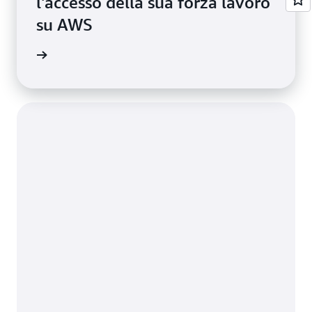
l'accesso della sua forza lavoro
su AWS
i studio