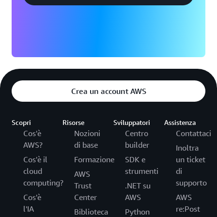
Crea un account AWS
Scopri
Risorse
Sviluppatori
Assistenza
Cos'è
Nozioni
Centro
Contattaci
AWS?
di base
builder
Inoltra
Cos'è il
Formazione
SDK e
un ticket
cloud
strumenti
di
AWS
computing?
supporto
Trust
.NET su
Cos'è
Center
AWS
AWS
l'IA
re:Post
Biblioteca
Python