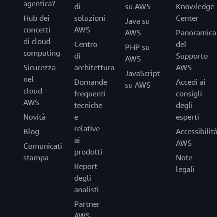
agentica?
di
su AWS
Knowledge
Hub dei
soluzioni
Center
Java su
concetti
AWS
AWS
Panoramica
di cloud
Centro
del
PHP su
computing
di
Supporto
AWS
Sicurezza
architettura
AWS
JavaScript
nel
Domande
Accedi ai
su AWS
cloud
frequenti
consigli
AWS
tecniche
degli
Novità
e
esperti
relative
Blog
Accessibilit
ai
AWS
Comunicati
prodotti
stampa
Note
Report
legali
degli
analisti
Partner
AWS