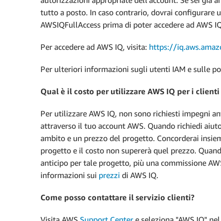
tutto a posto. In caso contrario, dovrai configurare 
AWSIQFullAccess prima di poter accedere ad AWS IQ
Per accedere ad AWS IQ, visita:
https://iq.aws.ama
Per ulteriori informazioni sugli utenti IAM e sulle po
Qual è il costo per utilizzare AWS IQ per i client
Per utilizzare AWS IQ, non sono richiesti impegni an
attraverso il tuo account AWS. Quando richiedi aiuto
ambito e un prezzo del progetto. Concorderai insiem
progetto e il costo non supererà quel prezzo. Quand
anticipo per tale progetto, più una commissione AWS
informazioni sui
prezzi
di AWS IQ.
Come posso contattare il servizio clienti?
Visita AWS
Support Center
e seleziona "AWS IQ" nel 