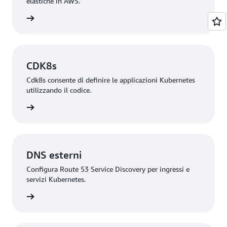
elastiche in AWS.
rmazioni
CDK8s
Cdk8s consente di definire le applicazioni Kubernetes
utilizzando il codice.
rmazioni
DNS esterni
Configura Route 53 Service Discovery per ingressi e
servizi Kubernetes.
rmazioni