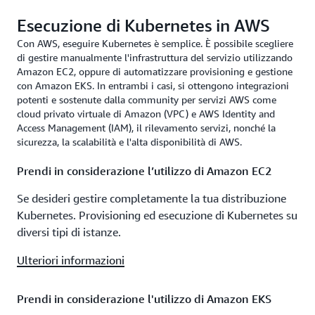
Dal momento che si tratta di un progetto open
distribuzioni on-premises.
Esecuzione di Kubernetes in AWS
source, l’aggiunta di nuove funzionalità a
Kubernetes è semplice. Esiste una vasta community
Con AWS, eseguire Kubernetes è semplice. È possibile scegliere
di sviluppatori e imprese che costruiscono
di gestire manualmente l'infrastruttura del servizio utilizzando
Amazon EC2, oppure di automatizzare provisioning e gestione
estensioni, integrazioni e plugin che estendono le
con Amazon EKS. In entrambi i casi, si ottengono integrazioni
funzionalità del servizio.
potenti e sostenute dalla community per servizi AWS come
cloud privato virtuale di Amazon (VPC) e AWS Identity and
Access Management (IAM), il rilevamento servizi, nonché la
sicurezza, la scalabilità e l'alta disponibilità di AWS.
Prendi in considerazione l’utilizzo di Amazon EC2
Se desideri gestire completamente la tua distribuzione
Kubernetes. Provisioning ed esecuzione di Kubernetes su
diversi tipi di istanze.
Ulteriori informazioni
Prendi in considerazione l'utilizzo di Amazon EKS