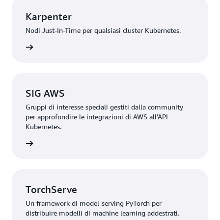
Karpenter
Nodi Just-In-Time per qualsiasi cluster Kubernetes.
rmazioni
SIG AWS
Gruppi di interesse speciali gestiti dalla community
per approfondire le integrazioni di AWS all'API
Kubernetes.
rmazioni
TorchServe
Un framework di model-serving PyTorch per
distribuire modelli di machine learning addestrati.