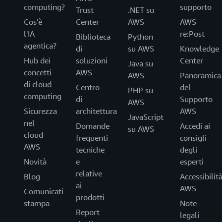
computing?
supporto
Trust
.NET su
Cos'è
Center
AWS
AWS
l'IA
re:Post
Biblioteca
Python
agentica?
di
su AWS
Knowledge
Hub dei
soluzioni
Center
Java su
concetti
AWS
AWS
Panoramica
di cloud
Centro
del
PHP su
computing
di
Supporto
AWS
Sicurezza
architettura
AWS
JavaScript
nel
Domande
Accedi ai
su AWS
cloud
frequenti
consigli
AWS
tecniche
degli
Novità
e
esperti
relative
Blog
Accessibilit
ai
AWS
Comunicati
prodotti
stampa
Note
Report
legali