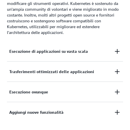
modificare gli strumenti operativi. Kubernetes è sostenuto da
un'ampia community di volontari e viene migliorato in modo
costante. Inoltre, molti altri progetti open source e fornitori
costruiscono e sostengono software compatibili con
Kubernetes, utilizzabili per migliorare ed estendere
l'architettura delle applicazioni.
Esecuzione di applicazioni su vasta scala
Kubernetes permette di definire complesse
Trasferimenti ottimizzati delle applicazioni
applicazioni containerizzate e di eseguirle su vasta
scala su un cluster di server.
Con Kubernetes le applicazioni containerizzate
Esecuzione ovunque
possono essere trasferite in modo ottimizzato da
macchine di sviluppo locali a implementazioni di
È possibile eseguire cluster Kubernetes a
Aggiungi nuove funzionalità
produzione nel cloud utilizzando gli stessi strumenti
disponibilità e scalabilità elevate in AWS
operativi.
mantenendo compatibilità completa con le