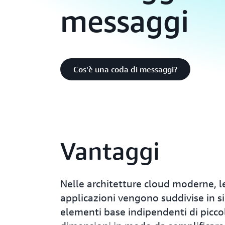
messaggi
Cos'è una coda di messaggi?
Vantaggi
Nelle architetture cloud moderne, l
applicazioni vengono suddivise in s
elementi base indipendenti di picco