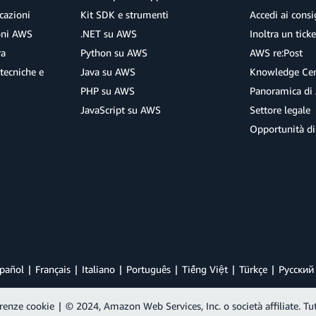
su server e senza installare
cazioni
Kit SDK e strumenti
Accedi ai consig
di messaggi per fornire notif
ioni AWS
.NET su AWS
Inoltra un tick
comunicazioni tra processi e
ra
Python su AWS
AWS re:Post
tecniche e
Java su AWS
Knowledge Cen
PHP su AWS
Panoramica di
JavaScript su AWS
Settore legale
Opportunità di
pañol
Français
Italiano
Português
Tiếng Việt
Türkçe
Ρусский
renze cookie
|
© 2024, Amazon Web Services, Inc. o società affiliate. Tutti 