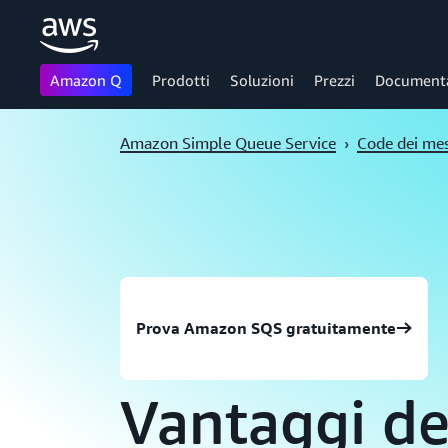
Amazon Q
Prodotti
Soluzioni
Prezzi
Document
Passa al contenuto principale
Amazon Simple Queue Service
›
Code dei me
Prova Amazon SQS gratuitamente
Vantaggi de