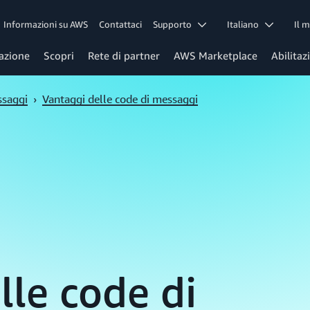
Informazioni su AWS
Contattaci
Supporto
Italiano
Il 
azione
Scopri
Rete di partner
AWS Marketplace
Abilitaz
ssaggi
›
Vantaggi delle code di messaggi
lle code di