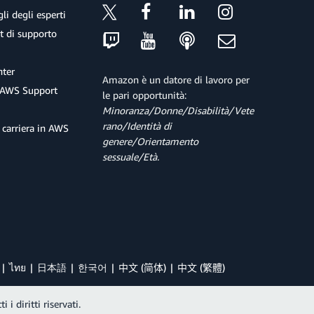
 alcun software, è possibile utilizzare le code
li degli esperti
iche serverless affidabili e scalabili,
et di supporto
 visibilità di PaaS e funzionalità serverless.
ter
Amazon è un datore di lavoro per
 AWS Support
le pari opportunità:
Minoranza/Donne/Disabilità/Vete
rano/Identità di
 carriera in AWS
genere/Orientamento
sessuale/Età.
ไทย
日本語
한국어
中文 (简体)
中文 (繁體)
i diritti riservati.