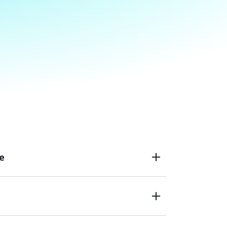
e
tono la comunicazione asincrona, mediante
ucer e consumer di messaggi interagiscono
ro. I producer possono aggiungere richieste