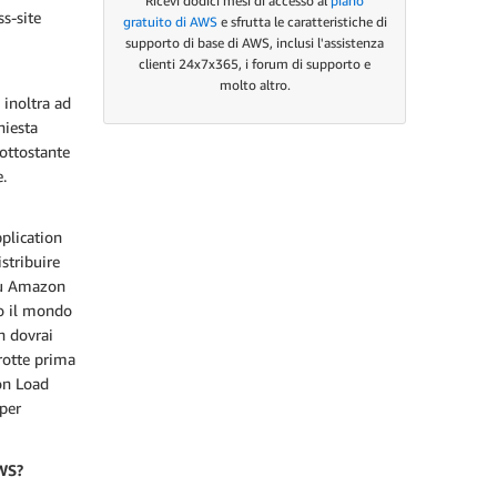
Ricevi dodici mesi di accesso al
piano
ss-site
gratuito di AWS
e sfrutta le caratteristiche di
supporto di base di AWS, inclusi l'assistenza
clienti 24x7x365, i forum di supporto e
molto altro.
 inoltra ad
hiesta
sottostante
e.
plication
stribuire
 su Amazon
to il mondo
n dovrai
rotte prima
on Load
 per
AWS?