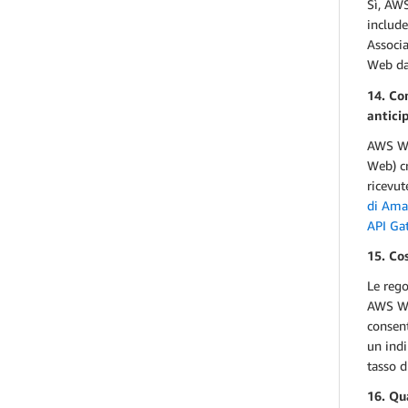
Sì, AW
include
Associ
Web dal
14. Co
antici
AWS WAF
Web) c
ricevut
di Ama
API Ga
15. Co
Le rego
AWS WAF
consent
un indi
tasso d
16. Qu