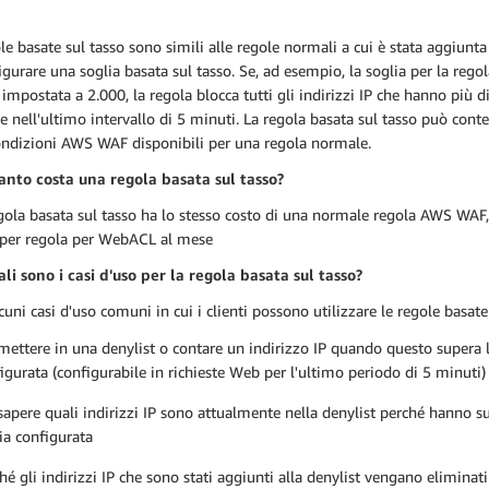
le basate sul tasso sono simili alle regole normali a cui è stata aggiunta
igurare una soglia basata sul tasso. Se, ad esempio, la soglia per la regol
 impostata a 2.000, la regola blocca tutti gli indirizzi IP che hanno più d
te nell'ultimo intervallo di 5 minuti. La regola basata sul tasso può con
ondizioni AWS WAF disponibili per una regola normale.
anto costa una regola basata sul tasso?
ola basata sul tasso ha lo stesso costo di una normale regola AWS WAF
per regola per WebACL al mese
li sono i casi d'uso per la regola basata sul tasso?
cuni casi d'uso comuni in cui i clienti possono utilizzare le regole basate
mettere in una denylist o contare un indirizzo IP quando questo supera l
igurata (configurabile in richieste Web per l'ultimo periodo di 5 minuti)
sapere quali indirizzi IP sono attualmente nella denylist perché hanno s
ia configurata
hé gli indirizzi IP che sono stati aggiunti alla denylist vengano eliminati