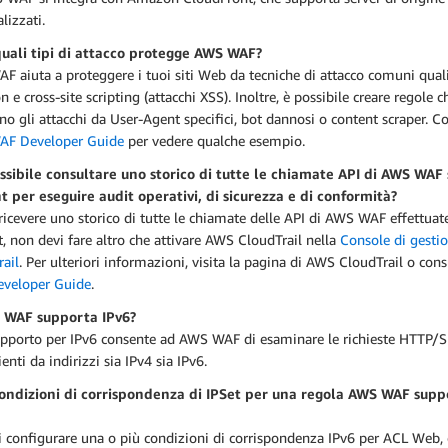
lizzati.
quali tipi di attacco protegge AWS WAF?
 aiuta a proteggere i tuoi siti Web da tecniche di attacco comuni qual
on e cross-site scripting (attacchi XSS). Inoltre, è possibile creare regole c
no gli attacchi da User-Agent specifici, bot dannosi o content scraper. Co
F Developer Guide
per vedere qualche esempio.
ossibile consultare uno storico di tutte le chiamate API di AWS WAF
t per eseguire audit operativi, di sicurezza e di conformità?
 ricevere uno storico di tutte le chiamate delle API di AWS WAF effettuat
, non devi fare altro che attivare AWS CloudTrail nella
Console di gesti
ail
. Per ulteriori informazioni, visita la pagina di AWS CloudTrail o cons
veloper Guide
.
 WAF supporta IPv6?
supporto per IPv6 consente ad AWS WAF di esaminare le richieste HTTP/S
enti da indirizzi sia IPv4 sia IPv6.
condizioni di corrispondenza di IPSet per una regola AWS WAF sup
i configurare una o più condizioni di corrispondenza IPv6 per ACL Web