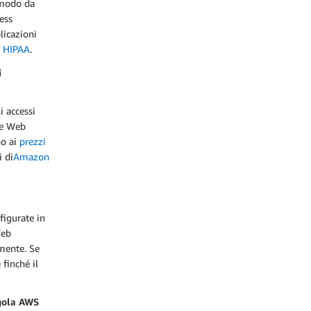
 modo da
ess
licazioni
 HIPAA
.
i
i accessi
te Web
no ai
prezzi
i di
Amazon
figurate in
Web
amente. Se
 finché il
egola AWS