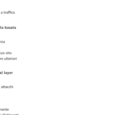
 a traffico
ola basata
enza
tuo sito
e ulteriori
al layer
 attacchi
lmente
i IP bloccati