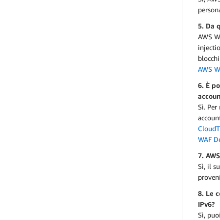
persona
5. Da 
AWS WAF
injecti
blocchi
AWS WA
6. È p
accoun
Sì. Per
account
CloudTr
WAF De
7. AWS
Sì, il 
proveni
8. Le 
IPv6?
Sì, puo