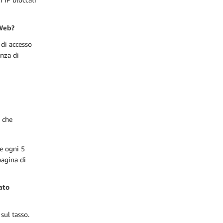
 Web?
 di accesso
enza di
o che
te ogni 5
pagina di
vato
sul tasso.