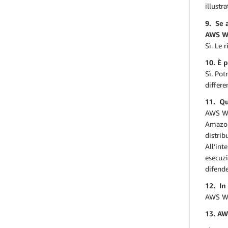
illustr
9. Se a
AWS W
Sì. Le 
10. È 
Sì. Pot
differe
11. Qu
AWS WA
Amazon
distrib
All’int
esecuz
difende
12. In
AWS WA
13. AW