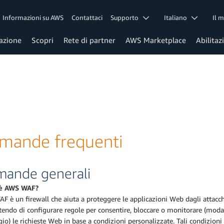
Informazioni su AWS
Contattaci
Supporto
Italiano
Il 
azione
Scopri
Rete di partner
AWS Marketplace
Abilitaz
mande frequenti
ande generali
'è AWS WAF?
 è un firewall che aiuta a proteggere le applicazioni Web dagli attacch
endo di configurare regole per consentire, bloccare o monitorare (modal
io) le richieste Web in base a condizioni personalizzate. Tali condizion