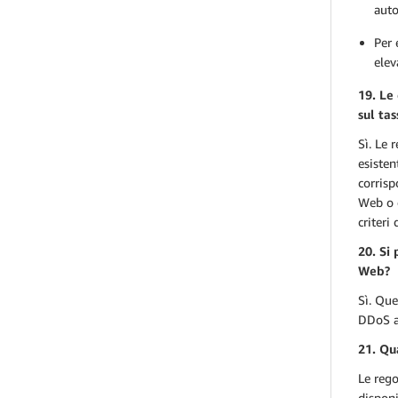
auto
Per 
elev
19. Le
sul tas
Sì. Le 
esisten
corrisp
Web o d
criteri
20. Si
Web?
Sì. Que
DDoS al
21. Qua
Le rego
disponi