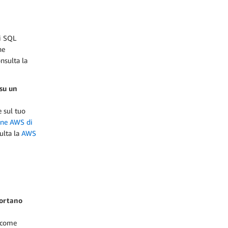
i SQL
he
nsulta la
 su un
e sul tuo
one AWS di
ulta la
AWS
portano
, come