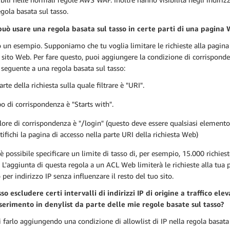
egola basata sul tasso.
 può usare una regola basata sul tasso in certe parti di una pagina
o un esempio. Supponiamo che tu voglia limitare le richieste alla pagina
 sito Web. Per fare questo, puoi aggiungere la condizione di corrispond
 seguente a una regola basata sul tasso:
arte della richiesta sulla quale filtrare è "URI".
ipo di corrispondenza è "Starts with".
alore di corrispondenza è "/login" (questo deve essere qualsiasi element
tifichi la pagina di accesso nella parte URI della richiesta Web)
 è possibile specificare un limite di tasso di, per esempio, 15.000 richies
 L'aggiunta di questa regola a un ACL Web limiterà le richieste alla tua 
 per indirizzo IP senza influenzare il resto del tuo sito.
so escludere certi intervalli di indirizzi IP di origine a traffico ele
nserimento in denylist da parte delle mie regole basate sul tasso?
i farlo aggiungendo una condizione di allowlist di IP nella regola basata 