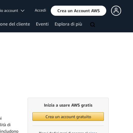
Accedi
mio account
Crea un Account AWS
ione del cliente
Eventi
Esplora di più
Inizia a usare AWS gratis
Crea un account gratuito
i
ità di
i includono