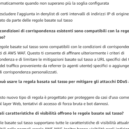
maticamente quando non superano più la soglia configurata
escludere l'aggiunta in denylist di certi intervalli di indirizzi IP di origine
ato da parte delle regole basate sul tasso
 condizioni di corrispondenza esistenti sono compatibili con la reg
so?
regole basate sul tasso sono compatibili con le condizioni di corrispond
ti di AWS WAF. Questo ti consente di affinare ulteriormente i criteri di
ondenza e di limitare le mitigazioni basate sul tasso a URL specifici del 
el traffico proveniente da referrer (o agenti utente) specifici o aggiunger
 di corrispondenza personalizzati.
 può usare la regola basata sul tasso per mitigare gli attacchi DDoS 
sto nuovo tipo di regola è progettato per proteggere da casi d'uso come
 layer Web, tentativi di accesso di forza bruta e bot dannosi.
li caratteristiche di visibilità offrono le regole basate sul tasso?
le basate sul tasso supportano tutte le caratteristiche di visibilità attua
bili nelle normali regole AWS WAF. Inoltre hanno visibilità negli indirizz