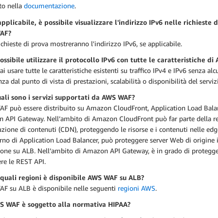
ato nella
documentazione
.
pplicabile, è possibile visualizzare l'indirizzo IPv6 nelle richieste d
AF?
richieste di prova mostreranno l'indirizzo IPv6, se applicabile.
possibile utilizzare il protocollo IPv6 con tutte le caratteristiche d
rai usare tutte le caratteristiche esistenti su traffico IPv4 e IPv6 senza al
nza dal punto di vista di prestazioni, scalabilità o disponibilità del serviz
ali sono i servizi supportati da AWS WAF?
F può essere distribuito su Amazon CloudFront, Application Load Balan
 API Gateway. Nell’ambito di Amazon CloudFront può far parte della re
uzione di contenuti (CDN), proteggendo le risorse e i contenuti nelle edg
erno di Application Load Balancer, può proteggere server Web di origine 
ione su ALB. Nell’ambito di Amazon API Gateway, è in grado di protegge
re le REST API.
 quali regioni è disponibile AWS WAF su ALB?
F su ALB è disponibile nelle seguenti
regioni AWS
.
S WAF è soggetto alla normativa HIPAA?