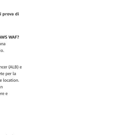
i prova di
i AWS WAF?
cuna
io.
cer (ALB) e
te per la
e location.
in
re e