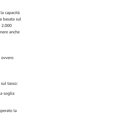
 la capacità
a basata sul
i 2.000
tenere anche
, ovvero
 sul tasso:
a soglia
uperato la