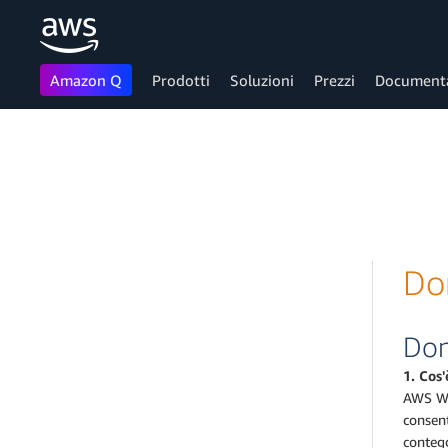
Amazon Q
Prodotti
Soluzioni
Prezzi
Document
Passa al contenuto principale
Do
Dom
1. Cos
AWS WAF
consent
contegg