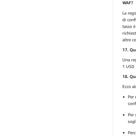
WAF?
Le rego
di conf
tasso è
richies
altre c
17. Qu
Una reg
1 USD 
18. Qua
Ecco al
Per 
conf
Per 
sogl
Perc