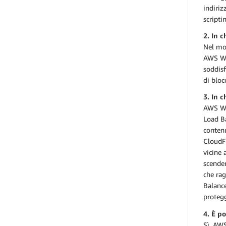
indiriz
scripti
2. In 
Nel mom
AWS WAF
soddisf
di bloc
3. In 
AWS WA
Load Ba
contenu
CloudFr
vicine 
scender
che ra
Balance
protegg
4. È p
Sì, AW