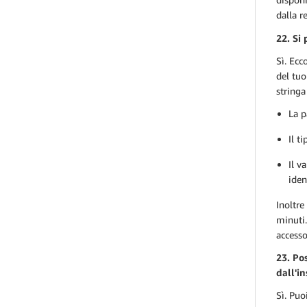
dalla r
22. Si
Sì. Ecc
del tuo
stringa
La p
Il t
Il v
iden
Inoltre
minuti.
accesso
23. Pos
dall'i
Sì. Puo