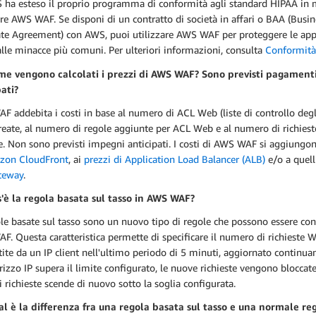
S ha esteso il proprio programma di conformità agli standard HIPAA in
re AWS WAF. Se disponi di un contratto di società in affari o BAA (Busin
ate Agreement) con AWS, puoi utilizzare AWS WAF per proteggere le app
le minacce più comuni. Per ulteriori informazioni, consulta
Conformità
me vengono calcolati i prezzi di AWS WAF? Sono previsti pagament
pati?
 addebita i costi in base al numero di ACL Web (liste di controllo degl
reate, al numero di regole aggiunte per ACL Web e al numero di richies
e. Non sono previsti impegni anticipati. I costi di AWS WAF si aggiungo
zon CloudFront
, ai
prezzi di Application Load Balancer (ALB)
e/o a quell
teway
.
s'è la regola basata sul tasso in AWS WAF?
le basate sul tasso sono un nuovo tipo di regole che possono essere con
. Questa caratteristica permette di specificare il numero di richieste 
ite da un IP client nell'ultimo periodo di 5 minuti, aggiornato continu
rizzo IP supera il limite configurato, le nuove richieste vengono bloccate
i richieste scende di nuovo sotto la soglia configurata.
al è la differenza fra una regola basata sul tasso e una normale r