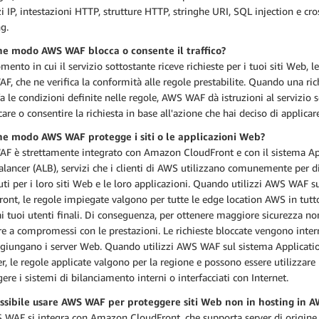
zi IP, intestazioni HTTP, strutture HTTP, stringhe URI, SQL injection e cro
ng.
che modo AWS WAF blocca o consente il traffico?
ento in cui il servizio sottostante riceve richieste per i tuoi siti Web, le
, che ne verifica la conformità alle regole prestabilite. Quando una ric
a le condizioni definite nelle regole, AWS WAF dà istruzioni al servizio 
care o consentire la richiesta in base all'azione che hai deciso di applicar
che modo AWS WAF protegge i siti o le applicazioni Web?
F è strettamente integrato con Amazon CloudFront e con il sistema Ap
lancer (ALB), servizi che i clienti di AWS utilizzano comunemente per di
ti per i loro siti Web e le loro applicazioni. Quando utilizzi AWS WAF
ont, le regole impiegate valgono per tutte le edge location AWS in tut
ai tuoi utenti finali. Di conseguenza, per ottenere maggiore sicurezza no
e a compromessi con le prestazioni. Le richieste bloccate vengono inter
ggiungano i server Web. Quando utilizzi AWS WAF sul sistema Applicati
r, le regole applicate valgono per la regione e possono essere utilizzare
ere i sistemi di bilanciamento interni o interfacciati con Internet.
ossibile usare AWS WAF per proteggere siti Web non in hosting in 
S WAF si integra con Amazon CloudFront, che supporta server di origine