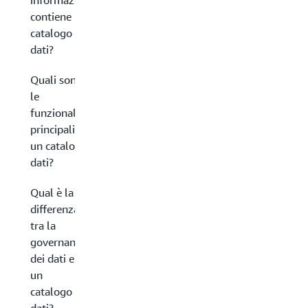
informazioni
contiene un
catalogo
dati?
Quali sono
le
funzionalità
principali di
un catalogo
dati?
Qual è la
differenza
tra la
governance
dei dati e
un
catalogo