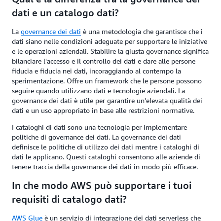
dati e un catalogo dati?
La
governance dei dati
è una metodologia che garantisce che i
dati siano nelle condizioni adeguate per supportare le iniziative
e le operazioni aziendali. ​Stabilire la giusta governance significa
bilanciare l'accesso e il controllo dei dati e dare alle persone
fiducia e fiducia nei dati, incoraggiando al contempo la
sperimentazione. Offre un framework che le persone possono
seguire quando utilizzano dati e tecnologie aziendali. La
governance dei dati è utile per garantire un'elevata qualità dei
dati e un uso appropriato in base alle restrizioni normative.
I cataloghi di dati sono una tecnologia per implementare
politiche di governance dei dati. La governance dei dati
definisce le politiche di utilizzo dei dati mentre i cataloghi di
dati le applicano. Questi cataloghi consentono alle aziende di
tenere traccia della governance dei dati in modo più efficace.
In che modo AWS può supportare i tuoi
requisiti di catalogo dati?
AWS Glue
è un servizio di integrazione dei dati serverless che