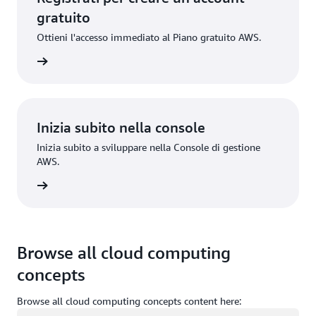
gratuito
Ottieni l'accesso immediato al Piano gratuito AWS.
gistrati
Inizia subito nella console
Inizia subito a sviluppare nella Console di gestione
AWS.
Accedi
Browse all cloud computing
concepts
Browse all cloud computing concepts content here:
Caricamento in corso