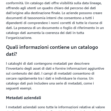
conformità. Un catalogo dati offre visibilità sulla data lineage,
offrendo agli utenti un quadro chiaro del percorso dei dati
dall’origine alla destinazione finale. Le aziende possono creare
documenti di tassonomia interni che consentono a tutti i
dipendenti di comprendere i nomi corretti di tutte le risorse di
dati. La presenza di un documento o foglio di riferimento in un
catalogo dati aumenta la coerenza dei dati in tutta
l'organizzazione.
Quali informazioni contiene un catalogo
dati?
I cataloghi di dati contengono metadati per descrivere
l'inventario degli asset di dati e fornire informazioni aggiuntive
sul contenuto dei dati. I campi di metadati consentono di
cercare rapidamente tra i dati e individuare le risorse. Un
catalogo dati può includere una serie di metadati, come i
seguenti esempi.
Metadati aziendali
I metadati aziendali sono tutte le informazioni relative al valore