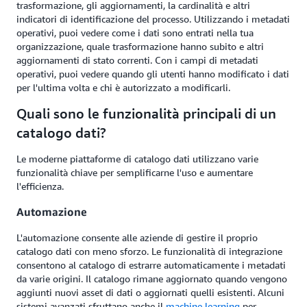
trasformazione, gli aggiornamenti, la cardinalità e altri
indicatori di identificazione del processo. Utilizzando i metadati
operativi, puoi vedere come i dati sono entrati nella tua
organizzazione, quale trasformazione hanno subito e altri
aggiornamenti di stato correnti. Con i campi di metadati
operativi, puoi vedere quando gli utenti hanno modificato i dati
per l'ultima volta e chi è autorizzato a modificarli.
Quali sono le funzionalità principali di un
catalogo dati?
Le moderne piattaforme di catalogo dati utilizzano varie
funzionalità chiave per semplificarne l'uso e aumentare
l'efficienza.
Automazione
L'automazione consente alle aziende di gestire il proprio
catalogo dati con meno sforzo. Le funzionalità di integrazione
consentono al catalogo di estrarre automaticamente i metadati
da varie origini. Il catalogo rimane aggiornato quando vengono
aggiunti nuovi asset di dati o aggiornati quelli esistenti. Alcuni
sistemi avanzati sfruttano anche il
machine learning
per