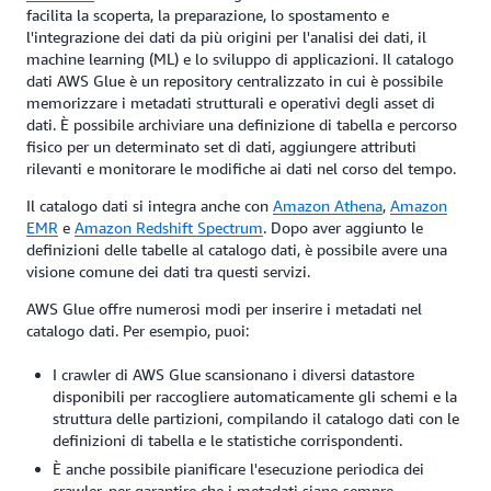
facilita la scoperta, la preparazione, lo spostamento e
l'integrazione dei dati da più origini per l'analisi dei dati, il
machine learning (ML) e lo sviluppo di applicazioni. Il catalogo
dati AWS Glue è un repository centralizzato in cui è possibile
memorizzare i metadati strutturali e operativi degli asset di
dati. È possibile archiviare una definizione di tabella e percorso
fisico per un determinato set di dati, aggiungere attributi
rilevanti e monitorare le modifiche ai dati nel corso del tempo.
Il catalogo dati si integra anche con
Amazon Athena
,
Amazon
EMR
e
Amazon Redshift Spectrum
. Dopo aver aggiunto le
definizioni delle tabelle al catalogo dati, è possibile avere una
visione comune dei dati tra questi servizi.
AWS Glue offre numerosi modi per inserire i metadati nel
catalogo dati. Per esempio, puoi:
I crawler di AWS Glue scansionano i diversi datastore
disponibili per raccogliere automaticamente gli schemi e la
struttura delle partizioni, compilando il catalogo dati con le
definizioni di tabella e le statistiche corrispondenti.
È anche possibile pianificare l'esecuzione periodica dei
crawler, per garantire che i metadati siano sempre