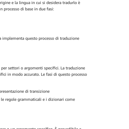
igine e la lingua in cui si desidera tradurlo è
 processo di base in due fasi:
ca implementa questo processo di traduzione
e per settori o argomenti specifici. La traduzione
ifici in modo accurato. Le fasi di questo processo
ppresentazione di transizione
 le regole grammaticali e i dizionari come
ore o un argomento specifico. È prevedibile e