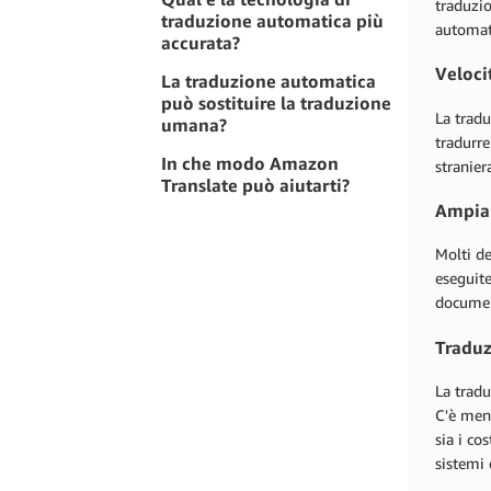
traduzio
traduzione automatica più
automati
accurata?
Veloci
La traduzione automatica
può sostituire la traduzione
La trad
umana?
tradurre
In che modo Amazon
stranier
Translate può aiutarti?
Ampia 
Molti de
eseguite
documen
Traduz
La tradu
C'è men
sia i co
sistemi 