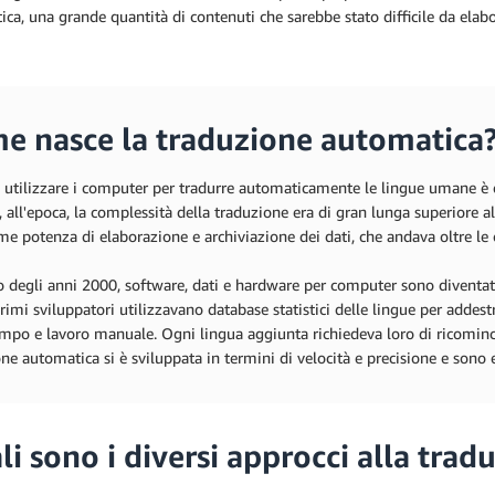
ca, una grande quantità di contenuti che sarebbe stato difficile da elabo
e nasce la traduzione automatica
i utilizzare i computer per tradurre automaticamente le lingue umane è em
, all'epoca, la complessità della traduzione era di gran lunga superiore a
e potenza di elaborazione e archiviazione dei dati, che andava oltre le
io degli anni 2000, software, dati e hardware per computer sono diventat
primi sviluppatori utilizzavano database statistici delle lingue per addest
mpo e lavoro manuale. Ogni lingua aggiunta richiedeva loro di ricomincia
ne automatica si è sviluppata in termini di velocità e precisione e sono
li sono i diversi approcci alla tra