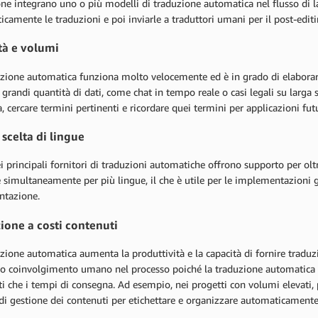
ne integrano uno o più modelli di traduzione automatica nel flusso di 
camente le traduzioni e poi inviarle a traduttori umani per il post-editi
tà e volumi
uzione automatica funziona molto velocemente ed è in grado di elaborar
 grandi quantità di dati, come chat in tempo reale o casi legali su larg
a, cercare termini pertinenti e ricordare quei termini per applicazioni fut
scelta di lingue
i principali fornitori di traduzioni automatiche offrono supporto per o
 simultaneamente per più lingue, il che è utile per le implementazioni g
tazione.
ione a costi contenuti
zione automatica aumenta la produttività e la capacità di fornire tradu
o coinvolgimento umano nel processo poiché la traduzione automatica f
sti che i tempi di consegna. Ad esempio, nei progetti con volumi elevati,
di gestione dei contenuti per etichettare e organizzare automaticamente 