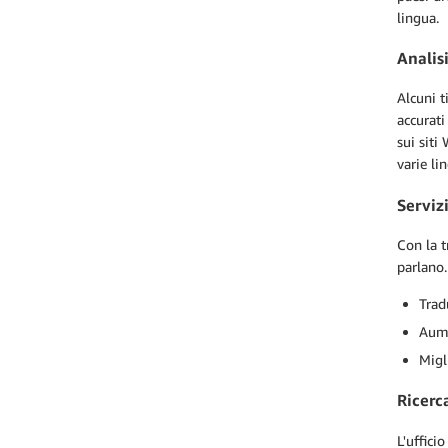
lingua.
Analisi
Alcuni t
accurati
sui siti
varie li
Servizi
Con la t
parlano.
Trad
Aume
Migl
Ricerc
L'uffici