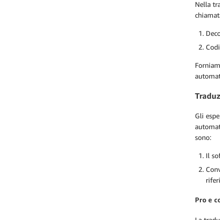
Nella tr
chiamata
Deco
Codi
Forniam
automat
Traduz
Gli espe
automati
sono:
Il s
Conv
rife
Pro e c
La tradu