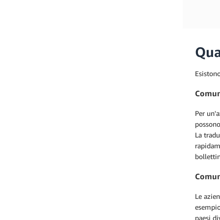
Qua
Esistono
Comuni
Per un'a
possono 
La tradu
rapidame
bolletti
Comun
Le azien
esempio,
paesi di