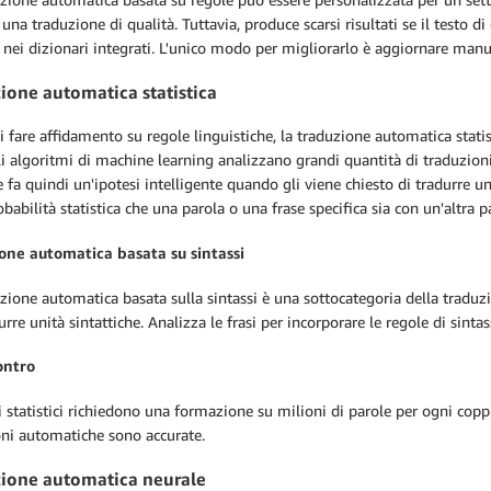
 una traduzione di qualità. Tuttavia, produce scarsi risultati se il testo d
 nei dizionari integrati. L'unico modo per migliorarlo è aggiornare man
ione automatica statistica
i fare affidamento su regole linguistiche, la traduzione automatica statist
li algoritmi di machine learning analizzano grandi quantità di traduzioni 
 fa quindi un'ipotesi intelligente quando gli viene chiesto di tradurre u
obabilità statistica che una parola o una frase specifica sia con un'altra p
one automatica basata su sintassi
zione automatica basata sulla sintassi è una sottocategoria della traduz
urre unità sintattiche. Analizza le frasi per incorporare le regole di sintas
ontro
 statistici richiedono una formazione su milioni di parole per ogni coppia 
oni automatiche sono accurate.
ione automatica neurale