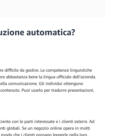
duzione automatica?
 difficile da gestire. Le competenze linguistiche
 abbastanza bene la lingua ufficiale dell'azienda.
nella comunicazione. Gli individui ottengono
ontenuto. Puoi usarlo per tradurre presentazioni,
nte con le parti interessate e i clienti esterni. Ad
nti globali. Se un negozio online opera in molti
n modo che i clienti possano leggerle nella loro