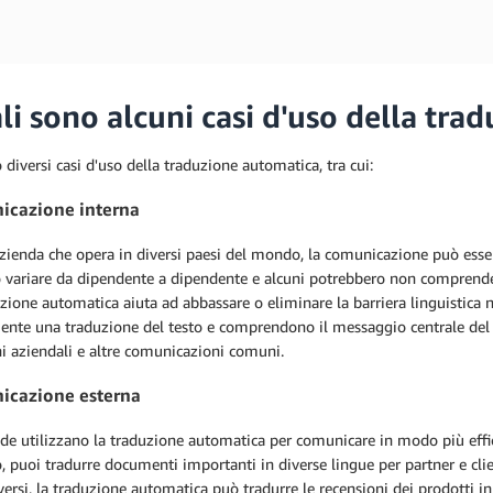
li sono alcuni casi d'uso della tra
 diversi casi d'uso della traduzione automatica, tra cui:
cazione interna
zienda che opera in diversi paesi del mondo, la comunicazione può essere
variare da dipendente a dipendente e alcuni potrebbero non comprendere
zione automatica aiuta ad abbassare o eliminare la barriera linguistica 
nte una traduzione del testo e comprendono il messaggio centrale del c
ni aziendali e altre comunicazioni comuni.
icazione esterna
de utilizzano la traduzione automatica per comunicare in modo più efficie
 puoi tradurre documenti importanti in diverse lingue per partner e clie
versi, la traduzione automatica può tradurre le recensioni dei prodotti i