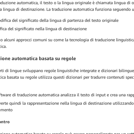
aduzione automatica, il testo o la lingua originale è chiamata lingua di or
 lingua di destinazione. La traduzione automatica funziona seguendo un
difica del significato della lingua di partenza del testo originale
fica del significato nella lingua di destinazione
o alcuni approcci comuni su come la tecnologia di traduzione linguisti
ica.
ione automatica basata su regole
rti di lingue sviluppano regole linguistiche integrate e dizionari bilingu
ca basata su regole utilizza questi dizionari per tradurre contenuti spec
oftware di traduzione automatica analizza il testo di input e crea una ra
erte quindi la rappresentazione nella lingua di destinazione utilizzando
rimento
ontro
zione automatica basata su regole può essere personalizzata per un sett