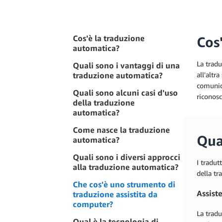
Cos'è la traduzione
Cos
automatica?
La tradu
Quali sono i vantaggi di una
traduzione automatica?
all'altr
comunica
Quali sono alcuni casi d'uso
riconosc
della traduzione
automatica?
Come nasce la traduzione
Qua
automatica?
Quali sono i diversi approcci
I tradut
alla traduzione automatica?
della tr
Che cos'è uno strumento di
Assist
traduzione assistita da
computer?
La tradu
Qual è la tecnologia di