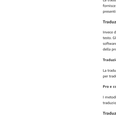
fornisce
presenti
Traduz
Invece d
testo. G
software
della pr
Traduzi
La tradu
per trad
Pro e c
I metodi
traduzi
Traduz