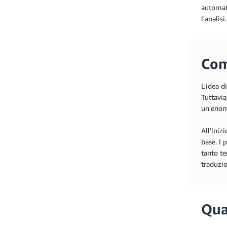
automati
l'analisi.
Com
L'idea d
Tuttavia
un'enorm
All'iniz
base. I 
tanto te
traduzio
Qua