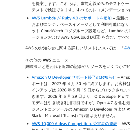
を提案します。これらは、事前定義済みのテストケース
テストで検証できます。すべてのレコメンデーション
AWS Lambda が Ruby 4.0 のサポートを追加
– 最新の 
およびコンテナベースイメージとして利用可能になりま
ット CloudWatch ロググループ設定など、Lam
ージョンおよび AWS GovCloud (米国) を含む、
AWS のお知らせに関する詳しいリストについては、「
A
その他の AWS ニュース
興味深いと思われる追加の記事やリソースをいくつかご紹
Amazon Q Developer サポート終了のお知らせ
– Am
ポートは、2027 年 4 月 30 日に終了します。お客
インアップは 2026 年 5 月 15 日からブロッ
きます。2026 年 5 月 29 日より、Q Developer P
モデルは引き続き利用可能ですが、Opus 4.7 を含む
ジメントコンソールの Amazon Q Developer 
Slack、Microsoft Teams) に影響はありません。
AWS 10,000 AIdeas Competition: 受賞者の発表
– A
れた AI アプリケーションを応募するグローバルコンテストである