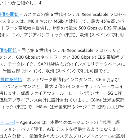
をいくつかご紹介します:
般提供を開始
– カスタムの第 6 世代インテル Xeon Scalable プロセッ
のインスタンスは、M6in および M6ib と比較して、最大 43% 高いパ
トワーク帯域幅を提供し、M8ib は最大 300 Gbps の EBS 帯域幅
オレゴン)、アジアパシフィック (東京)、欧州 (スペイン) で利用
般提供を開始
– 同じ第 6 世代インテル Xeon Scalable プロセッサと
ス。600 Gbps のネットワークと 300 Gbps の EBS 帯域幅プ
データレイク、SAP HANA などのインメモリデータベースに
米国西部 (オレゴン)、欧州 (スペイン) で利用可能です。
の一般提供を開始
– ネットワーク最適化インスタンス。C6in および
りのパケットパフォーマンスと、最大 2 倍のインターネットゲートウェイ
します。仮想ファイアウォール、ロードバランサー、5G UPF
想アプライアンス向けに設計されています。C8ine は米国東部
ック (東京) で、M8ine は米国東部 (バージニア北部) および米
プレビュー)
– AgentCore は、本番でのエージェントの「観察、評
ション、バッチ評価、A/B テストを提供するようになりまし
出力を分析し、最適化されたシステムプロンプトとツールの説明