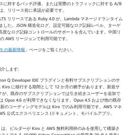
に対するバッチ評価、または実際のトラフィックに対する A/B
は、リリース前に承認が必要です。
LTS リリースである Ruby 4.0 が、Lambda マネージドランタイム
した。JSON 構造化ログ、設定可能なログ記録レベル、ターゲ
bda の高度なログ記録コントロールのサポートを含んでいます。中国リ
すべての AWS リージョンで利用可能です。
WS の最新情報
」ページをご覧ください。
介します:
azon Q Developer IDE プラグインと有料サブスクリプションのサ
様は Kiro に移行する期間として 12 か月の猶予があります。新規サ
クされますが、既存のサブスクリプションでは引き続きユーザーを追加で
ro では Opus 4.6 が利用できなくなります。Opus 4.5 および他の既存
最新のコーディングモデルは Kiro でのみ利用可能です。AWS マネ
および AWS 公式エクスペリエンス (ドキュメント、モバイルアプリ、
WS は、ビルダーが Kiro と AWS 無料利用枠のみを使用して構築さ
 10,000 AIdeas Competition の受賞者 20 名を発表し