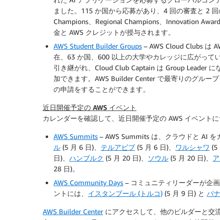
ました。115 か国から応募があり、4 回の審査と 2
Champions、Regional Champions、Innovati
金と AWS クレジットが授与されます。
AWS Student Builder Groups
– AWS Cloud Clubs 
在、63 か国、600 以上の大学やカレッジに広がってい
引き継がれ、Cloud Club Captain は Group 
加できます。AWS Builder Center で最寄
の申請をすることができます。
近日開催予定の AWS イベント
カレンダーを確認して、近日開催予定の AWS イベント
AWS Summits
– AWS Summits は、クラウドと 
ル
(5 月 6 日)、
テルアビブ
(5 月 6 日)、
ワルシャワ
(5
日)、
ハンブルク
(5 月 20 日)、
ソウル
(5 月 20 日)、
ア
28 日)。
AWS Community Days
– コミュニティリーダーが企
ントには、
イスタンブール (トルコ)
(5 月 9 日) と
パナ
AWS Builder Center
にアクセスして、他のビルダーと交