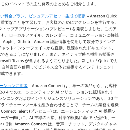
。このイベントでの主な発表のまとめをご紹介します。
、新しい料金プラン、ビジュアルアセット生成で拡張
– Amazon Quick
て重要なことを学習して、お客様のためにアクションを実行する、
デスクトップアプリケーション (プレビュー) を発表しました。このア
ても、ローカルファイル、カレンダー、コミュニケーションに接続
pple、Github、Amazon 認証情報を使用して数分でサインア
は、チャットインターフェイスから直接、洗練されたドキュメント、
成できるようになりました。また、ネイティブ統合機能も拡張さ
x、Microsoft Teams が含まれるようになりました。新しい「Quick でカ
は、自然言語を使用してビジネス全体と連携するインテリジェント
作成できます。
ソリューションに拡張
– Amazon Connect は、単一の製品から、お客様
 4 つのエージェンティック AI ソリューションに拡張されま
イチェーンプランニングおよびインテリジェンスソリューションであり、30 年
的なサプライチェーンツールを組み合わせることで、チームの業務を危機
ect Talent (プレビュー) は、エージェンティック AI 採用ソ
ーダー向けに、AI 主導の面接、科学的根拠に基づいた評価、一
er (旧称: Amazon Connect) は、音声、チャット、デジタルチャネ