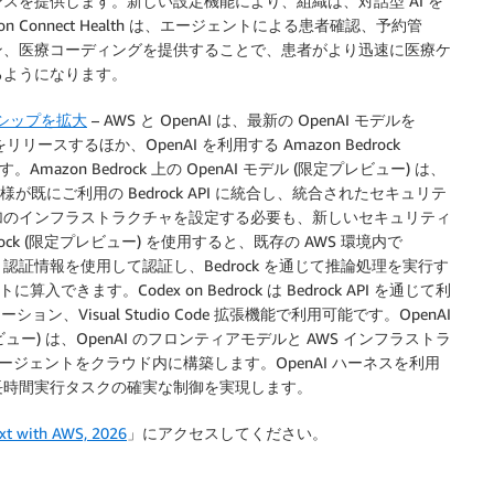
スを提供します。新しい設定機能により、組織は、対話型 AI を
onnect Health は、エージェントによる患者確認、予約管
ン、医療コーディングを提供することで、患者がより迅速に医療ケ
るようになります。
トナーシップを拡大
– AWS と OpenAI は、最新の OpenAI モデルを
ock をリリースするほか、OpenAI を利用する Amazon Bedrock
Amazon Bedrock 上の OpenAI モデル (限定プレビュー) は、
を、お客様が既にご利用の Bedrock API に統合し、統合されたセキュリテ
加のインフラストラクチャを設定する必要も、新しいセキュリティ
drock (限定プレビュー) を使用すると、既存の AWS 環境内で
 認証情報を使用して認証し、Bedrock を通じて推論処理を実行す
できます。Codex on Bedrock は Bedrock API を通じて利
ション、Visual Studio Code 拡張機能で利用可能です。OpenAI
(限定プレビュー) は、OpenAI のフロンティアモデルと AWS インフラストラ
エージェントをクラウド内に構築します。OpenAI ハーネスを利用
長時間実行タスクの確実な制御を実現します。
xt with AWS, 2026
」にアクセスしてください。