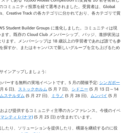
 回のコミュニティ投票を経て選考されました。受賞者は、Global
on Awards、Creative Track の各カテゴリに分かれており、各カテゴリで賞
は AWS Student Builder Groups に進化しました。コミュニティは現
ます。既存の Cloud Club メンバーシップ、バッジ、進捗状況は
Leader になります。メンバーシップは 18 歳以上の学習者であれば誰でも参
りのグループを探すか、またはキャンパスで新しいグループを立ち上げるため
にサインアップしましょう:
AI をカバーする無料の実地イベントです。5 月の開催予定:
シンガポー
 月 6 日)、
ストックホルム
(5 月 7 日)、
シドニー
(5 月 13 日～14
ムステルダム
(5 月 27 日)、
ミラノ
(5 月 28 日)、
ムンバイ
(5 月
画および提供するコミュニティ主導のカンファレンス。今後のイベ
マシティ (パナマ)
(5 月 23 日) が含まれています。
流したり、ソリューションを提供したり、構築を継続するのに役