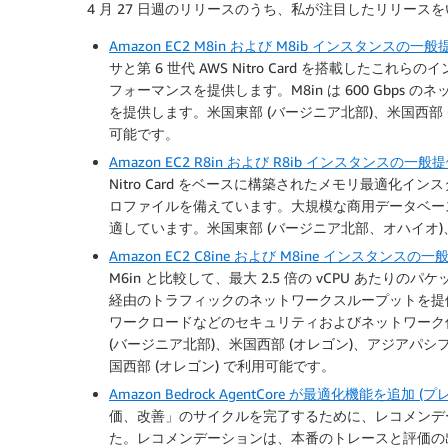
4 月 27 日週のリリースのうち、私が注目したリリース
Amazon EC2 M8in および M8ib インスタンスの一
サと第 6 世代 AWS Nitro Card を搭載したこれら
フォーマンスを提供します。M8in は 600 Gbps のネッ
を提供します。米国東部 (バージニア北部)、米国西部 (
可能です。
Amazon EC2 R8in および R8ib インスタンスの一
Nitro Card をベースに構築されたメモリ最適化インスタン
ロファイルを備えています。大規模な商用データベース、
適しています。米国東部 (バージニア北部、オハイオ)、
Amazon EC2 C8ine および M8ine インスタンス
M6in と比較して、最大 2.5 倍の vCPU あた
経由のトラフィックのネットワークスループットを提供
ワークロードなどのセキュリティおよびネットワーク仮
(バージニア北部)、米国西部 (オレゴン)、アジアパシフィ
国西部 (オレゴン) で利用可能です。
Amazon Bedrock AgentCore が最適化機能を追加 (
価、改善」のサイクルを完了するために、レコメンデー
た。レコメンデーションは、本番のトレースと評価の