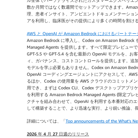
ル全体でパーソナライズされたカスタマーエクスペリエン
数か月間ではなく数週間でセットアップできます。Amazon C
理、患者インサイト、アンビエントドキュメンテーショ
アを利用し、臨床医がその提供により多くの時間を割け
AWS と OpenAI が Amazon Bedrock におけるパー
Amazon Bedrock に導入し、Codex on Amazon Bedr
Managed Agents を提供します。すべて限定プレビューです。
GPT-5.5 や GPT-5.4 を含む最新の OpenAI モデル
ィ、ガバナンス、コストコントロールを提供します。追
モデルを学ぶ必要もありません。Codex on Amazon Be
OpenAI コーディングエージェントにアクセスして、AWS
るほか、Codex の使用量を AWS クラウドのコミットメントに算入
用でき、まずは Codex CLI、Codex デスクトップアプリケー
を利用する Amazon Bedrock Managed Agents 
クチャを組み合わせて、OpenAI を利用する本番対応の
して構築することで、より迅速な実行、より鋭い推論、
詳細については、「
Top announcements of the What’s Ne
2026 年 4 月 27 日週のリリース