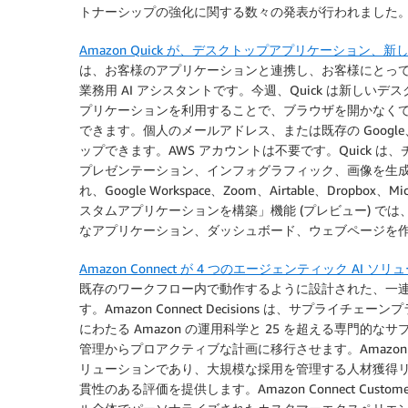
トナーシップの強化に関する数々の発表が行われました
Amazon Quick が、デスクトップアプリケーション
は、お客様のアプリケーションと連携し、お客様にとっ
業務用 AI アシスタントです。今週、Quick は新しい
プリケーションを利用することで、ブラウザを開かなく
できます。個人のメールアドレス、または既存の Google、A
ップできます。AWS アカウントは不要です。Quick 
プレゼンテーション、インフォグラフィック、画像を生
れ、Google Workspace、Zoom、Airtable、Dropbo
スタムアプリケーションを構築」機能 (プレビュー) で
なアプリケーション、ダッシュボード、ウェブページを
Amazon Connect が 4 つのエージェンティック AI 
既存のワークフロー内で動作するように設計された、一連の
す。Amazon Connect Decisions は、サプラ
にわたる Amazon の運用科学と 25 を超える専門
管理からプロアクティブな計画に移行させます。Amazon Conn
リューションであり、大規模な採用を管理する人材獲得リ
貫性のある評価を提供します。Amazon Connect Custom