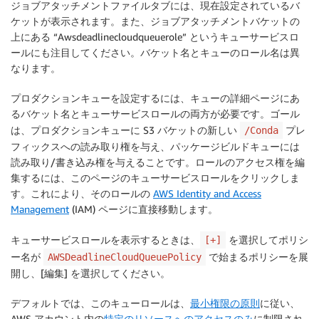
ジョブアタッチメントファイルタブには、現在設定されているバ
ケットが表示されます。また、ジョブアタッチメントバケットの
上にある “Awsdeadlinecloudqueuerole” というキューサービスロ
ールにも注目してください。バケット名とキューのロール名は異
なります。
プロダクションキューを設定するには、キューの詳細ページにあ
るバケット名とキューサービスロールの両方が必要です。ゴール
は、プロダクションキューに S3 バケットの新しい
プレ
/Conda
フィックスへの読み取り権を与え、パッケージビルドキューには
読み取り/書き込み権を与えることです。ロールのアクセス権を編
集するには、このページのキューサービスロールをクリックしま
す。これにより、そのロールの
AWS Identity and Access
Management
(IAM) ページに直接移動します。
キューサービスロールを表示するときは、
を選択してポリシ
[+]
ー名が
で始まるポリシーを展
AWSDeadlineCloudQueuePolicy
開し、[編集] を選択してください。
デフォルトでは、このキューロールは、
最小権限の原則
に従い、
AWS アカウント内の
特定のリソースへのアクセスのみ
に制限され