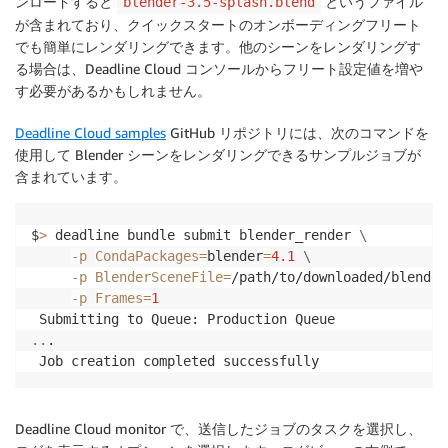
ンロードすると
というファイル
blender-3.5-splash.blend
が含まれており、クイックスタートのオンボーディングフリート
でも簡単にレンダリングできます。他のシーンをレンダリングす
る場合は、Deadline Cloud コンソールからフリート設定値を増や
す必要があるかもしれません。
Deadline Cloud samples
GitHub リポジトリには、次のコマンドを
使用して Blender シーンをレンダリングできるサンプルジョブが
含まれています。
$
>
 deadline bundle submit blender_render 
\
-p
CondaPackages
=
blender
=
4.1
\
-p
BlenderSceneFile
=
/path/to/downloaded/blender
-p
Frames
=
1
..
.

Deadline Cloud monitor で、送信したジョブのタスクを選択し、