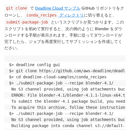
で
Deadline Cloud サンプル
GitHub リポジトリをク
git clone
ローンし、
ディレクトリ
に切り替えると、
conda_recipes
というスクリプトが見つかります。この
submit-package-job
スクリプトを初めて実行すると、次の例のように Blender をダウ
ンロードする手順が表示されます。手順に従ってダウンロードが
完了したら、ジョブを再度実行してサブミッションを作成してく
ださい。
$> deadline config gui 

$> git clone https://github.com/aws-deadline/deadlin
$> cd deadline-cloud-samples/conda_recipes 

$> ./submit-package-job --recipe blender-4.1/

 No S3 channel provided, using job attachments bucke
 ERROR: File blender-4.1/blender-4.1.1-linux-x64.tar
 To submit the blender-4.1 package build, you need t
 To acquire this archive, follow these instructions..
$> ./submit-package-job --recipe blender-4.1/

 No S3 channel provided, using job attachments bucke
 Building package into conda channel s3://default-qu