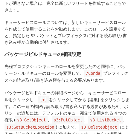
トが適さない場合は、完全に新しいフリートを作成することもで
きます。
キューサービスロールについては、新しいキューサービスロール
を作成して使用することをお勧めします。このロールを設定する
と、指定した S3 バケットとプレフィックスに対する読み取り/書
き込み権が自動的に付与されます。
パッケージビルドキューの権限設定
先程プロダクションキューのロールを変更したのと同様に、パッ
ケージビルドキューのロールを変更して、
プレフィック
/Conda
スへの読み取り/書き込み権を与える必要があります。
パッケージビルドキューの詳細ページから、キューサービスロー
ルをクリックし、
をクリックしてから [編集] をクリックしま
[+]
す。この一連の権限は読み取り/書き込みする必要があるため、ポ
リシーの追加には、デフォルトのキュー宛先で使用される 4 つの
権限 (
、
、
、
s3:GetObject
s3:PutObject
s3:ListBucket
) に加えて、
によ
s3:GetBucketLocation
s3:DeleteObject
るオブジェクトの削除機能が含まれています。これらの権限は、