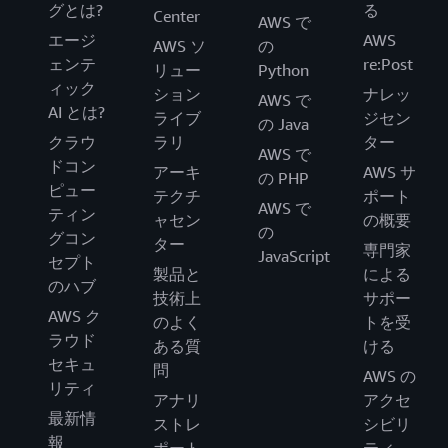
グとは?
る
Center
AWS で
エージ
AWS
AWS ソ
の
ェンテ
re:Post
リュー
Python
ィック
ション
ナレッ
AWS で
AI とは?
ライブ
ジセン
の Java
クラウ
ラリ
ター
AWS で
ドコン
アーキ
AWS サ
の PHP
ピュー
テクチ
ポート
AWS で
ティン
ャセン
の概要
の
グコン
ター
専門家
JavaScript
セプト
製品と
による
のハブ
技術上
サポー
AWS ク
のよく
トを受
ラウド
ある質
ける
セキュ
問
AWS の
リティ
アナリ
アクセ
最新情
ストレ
シビリ
報