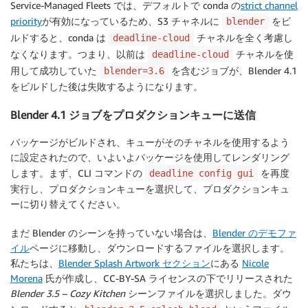
Service-Managed Fleets では、デフォルトで conda の
strict channel
priority
が有効になっているため、S3 チャネルに
をビ
blender
ルドすると、conda は
チャネルを全く考慮し
deadline-cloud
なくなります。つまり、以前は
チャネルを使
deadline-cloud
用して成功していた
を含むジョブが、Blender 4.1
blender=3.6
をビルドした後は失敗するようになります。
Blender 4.1 ジョブをプロダクションキューに送信
パッケージがビルドされ、キューがそのチャネルを使用するよう
に設定されたので、いよいよパッケージを使用してレンダリング
します。まず、CLI コマンドの
を再度
deadline config gui
実行し、プロダクションキューを選択して、プロダクションキュ
ーに切り替えてください。
まだ Blender のシーンを持っていない場合は、
Blender のデモファ
イル
ページに移動し、ダウンロードするファイルを選択します。
私たちは、
Blender Splash Artwork セクション
にある
Nicole
Morena
氏が作成し、CC-BY-SA ライセンスの下でリリースされた
Blender 3.5 – Cozy Kitchen
シーンファイルを選択しました。ダウ