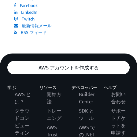
Facebook
LinkedIn
Twitch
最新情報メール
RSS フィード
AWS アカウントを作成する
学ぶ
リソース
デベロッパー
ヘルプ
AWS と
開始方
Builder
お問い
は？
法
Center
合わせ
クラウ
トレー
SDK と
サポー
ドコン
ニング
ツール
トチケ
ピュー
ットを
AWS
AWS で
ティン
申請す
Trust
の .NET