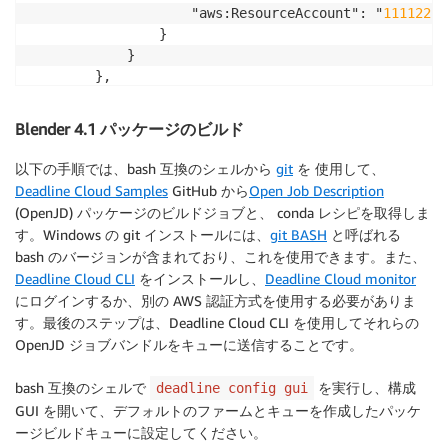
					"aws:ResourceAccount": "
11112222
				}

			}

Blender 4.1 パッケージのビルド
以下の手順では、bash 互換のシェルから
git
を 使用して、
Deadline Cloud Samples
GitHub から
Open Job Description
(OpenJD) パッケージのビルドジョブと、 conda レシピを取得しま
す。Windows の git インストールには、
git BASH
と呼ばれる
bash のバージョンが含まれており、これを使用できます。また、
Deadline Cloud CLI
をインストールし、
Deadline Cloud monitor
にログインするか、別の AWS 認証方式を使用する必要がありま
す。最後のステップは、Deadline Cloud CLI を使用してそれらの
OpenJD ジョブバンドルをキューに送信することです。
bash 互換のシェルで
を実行し、構成
deadline config gui
GUI を開いて、デフォルトのファームとキューを作成したパッケ
ージビルドキューに設定してください。