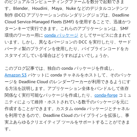
のビジュアルコンピューティングファームを数分で起動できま
す。Blender、Houdini、Maya、Nuke などのデジタルコンテンツ
制作 (DCC) アプリケーションのレンダリングジョブは、Deadline
Cloud Service-Managed Fleets (SMF) を使用することで、迅速かつ
ターンキーで実行できます。これらのアプリケーションは、SMF
環境のワーカー用に
conda パッケージ
としてサービスに含まれて
います。しかし、異なるバージョンの DCC を実行したり、サード
パーティ製のプラグインを使用したり、パイプラインコードをカ
スタマイズしている場合はどうすればよいでしょうか。
このブログ記事では、独自の conda パッケージを作成し、
Amazon S3
バケットに conda チャネルをホストして、そのパッケ
ージを Deadline Cloud のレンダーワーカーが利用できるようにす
る方法を説明します。アプリケーション全体をバンドルして依存
関係なく実行可能なパッケージを作成したり、
conda-forge
コミュ
ニティによって維持・ホストされている数千のパッケージを元に
作成することができます。カスタム conda パッケージとチャネル
を利用できるので、Deadline Cloud のパイプラインを拡張し、事
実上あらゆるクリエイティブ ツールをサポートすることができま
す。