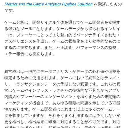
Metrics and the Game Analytics Pipeline Solution
を翻訳したもの
です。
ゲーム分析は、開発サイクル全体を通じてゲーム開発者を支援す
る強力なツールになります。ゲームデータから得られるインサイ
トは、プレーヤーにとってより魅力的でパーソナライズされたエ
クスペリエンスを作成し、ゲームの収益化をより効率的なものに
するのに役立ちます。また、不正調査、パフォーマンスの監視、
エラー報告にも役立ちます。
異常検出は一般的にデータアナリストがデータの外れ値や偏差を
特定するために使用されます。ゲームにおいて異常とはテレメト
リ、トランザクションデータの予期しない変更です。これらの異
常はゲームやインフラストラクチャの技術的な不具合からアプリ
内購入やプレーヤーのエンゲージメントを増やすための未開拓の
マーケティング機会まで、あらゆる種類の問題を示している可能
性があります。ゲーム開発者はこれまで以上に多くのゲームデー
タを収集していますが、それをうまく利用するには予期しない変
更を検出し、検出結果に即座に対応することが不可欠です。対応
が遅れると機会を逃し、顧客の信頼を失い、最終的には収益に影