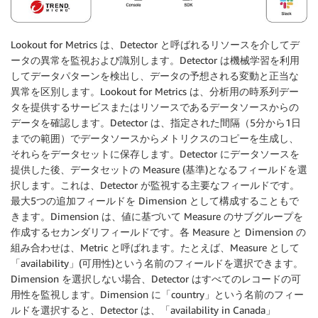
Lookout for Metrics は、Detector と呼ばれるリソースを介してデ
ータの異常を監視および識別します。Detector は機械学習を利用
してデータパターンを検出し、データの予想される変動と正当な
異常を区別します。Lookout for Metrics は、分析用の時系列デー
タを提供するサービスまたはリソースであるデータソースからの
データを確認します。Detector は、指定された間隔（5分から1日
までの範囲）でデータソースからメトリクスのコピーを生成し、
それらをデータセットに保存します。Detector にデータソースを
提供した後、データセットの Measure (基準)となるフィールドを選
択します。これは、Detector が監視する主要なフィールドです。
最大5つの追加フィールドを Dimension として構成することもで
きます。Dimension は、値に基づいて Measure のサブグループを
作成するセカンダリフィールドです。各 Measure と Dimension の
組み合わせは、Metric と呼ばれます。たとえば、Measure として
「availability」(可用性)という名前のフィールドを選択できます。
Dimension を選択しない場合、Detector はすべてのレコードの可
用性を監視します。Dimension に「country」という名前のフィー
ルドを選択すると、Detector は、「availability in Canada」