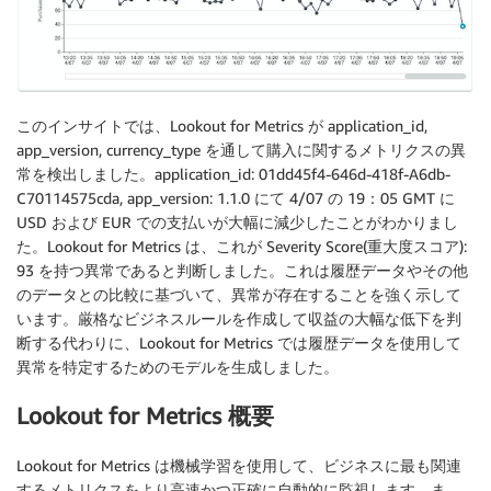
このインサイトでは、Lookout for Metrics が application_id,
app_version, currency_type を通して購入に関するメトリクスの異
常を検出しました。application_id: 01dd45f4-646d-418f-A6db-
C70114575cda, app_version: 1.1.0 にて 4/07 の 19：05 GMT に
USD および EUR での支払いが大幅に減少したことがわかりまし
た。Lookout for Metrics は、これが Severity Score(重大度スコア):
93 を持つ異常であると判断しました。これは履歴データやその他
のデータとの比較に基づいて、異常が存在することを強く示して
います。厳格なビジネスルールを作成して収益の大幅な低下を判
断する代わりに、Lookout for Metrics では履歴データを使用して
異常を特定するためのモデルを生成しました。
Lookout for Metrics 概要
Lookout for Metrics は機械学習を使用して、ビジネスに最も関連
するメトリクスをより高速かつ正確に自動的に監視します。ま