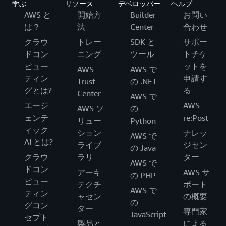
学ぶ
リソース
デベロッパー
ヘルプ
AWS と
開始方
Builder
お問い
は？
法
Center
合わせ
クラウ
トレー
SDK と
サポー
ドコン
ニング
ツール
トチケ
ピュー
ットを
AWS
AWS で
ティン
申請す
Trust
の .NET
グとは?
る
Center
AWS で
エージ
AWS
AWS ソ
の
ェンテ
re:Post
リュー
Python
ィック
ション
ナレッ
AWS で
AI とは?
ライブ
ジセン
の Java
クラウ
ラリ
ター
AWS で
ドコン
アーキ
AWS サ
の PHP
ピュー
テクチ
ポート
AWS で
ティン
ャセン
の概要
の
グコン
ター
専門家
JavaScript
セプト
製品と
による