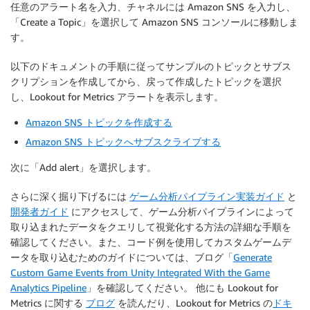
任意のアラート名を入力、チャネルには Amazon SNS を入力し、
「Create a Topic」を選択して Amazon SNS コンソールに移動しま
す。
以下のドキュメントの手順に従ってサンプルのトピックとサブス
クリプションを作成してから、戻って作成したトピックを選択
し、Lookout for Metrics アラートを表示します。
Amazon SNS トピックを作成する
Amazon SNS トピックへサブスクライブする
次に「Add alert」を選択します。
さらに深く掘り下げるには
ゲーム分析パイプライン実装ガイド
と
開発者ガイド
にアクセスして、ゲーム分析パイプラインによって
取り込まれたデータをクエリして視覚化する方法の詳細な手順を
確認してください。また、コード例を使用してカスタムゲームデ
ータを取り込むためのガイドについては、ブログ「
Generate
Custom Game Events from Unity Integrated With the Game
Analytics Pipeline
」を確認してください。 他にも Lookout for
Metrics に関する
ブログ
を読んだり、Lookout for Metrics の
ドキ