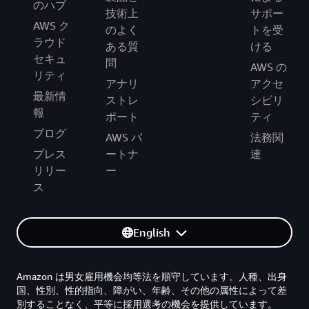
のハブ
技術上
サポー
AWS ク
のよく
トを受
ラウド
ある質
ける
セキュ
問
AWS の
リティ
アナリ
アクセ
最新情
ストレ
シビリ
報
ポート
ティ
ブログ
AWS パ
法務関
プレス
ートナ
連
リリー
ー
ス
English
Amazon は男女雇用機会均等法を順守しています。人種、出身
国、性別、性的指向、障がい、年齢、その他の属性によって差
別することなく、平等に採用選考の機会を提供しています。