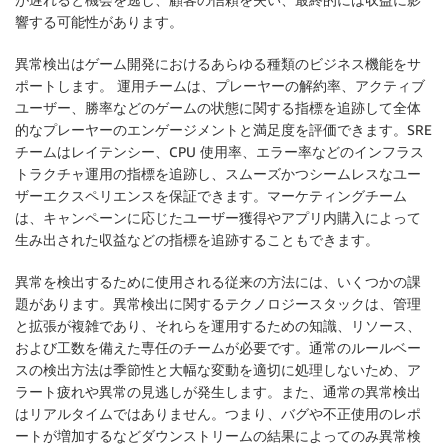
響する可能性があります。
異常検出はゲーム開発におけるあらゆる種類のビジネス機能をサ
ポートします。 運用チームは、プレーヤーの解約率、アクティブ
ユーザー、勝率などのゲームの状態に関する指標を追跡して全体
的なプレーヤーのエンゲージメントと満足度を評価できます。SRE
チームはレイテンシー、CPU 使用率、エラー率などのインフラス
トラクチャ運用の指標を追跡し、スムーズかつシームレスなユー
ザーエクスペリエンスを保証できます。マーケティングチーム
は、キャンペーンに応じたユーザー獲得やアプリ内購入によって
生み出された収益などの指標を追跡することもできます。
異常を検出するために使用される従来の方法には、いくつかの課
題があります。異常検出に関するテクノロジースタックは、管理
と拡張が複雑であり、それらを運用するための知識、リソース、
および工数を備えた専任のチームが必要です。通常のルールベー
スの検出方法は季節性と大幅な変動を適切に処理しないため、ア
ラート疲れや異常の見逃しが発生します。また、通常の異常検出
はリアルタイムではありません。つまり、バグや不正使用のレポ
ートが増加するなどダウンストリームの結果によってのみ異常検