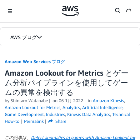
Skip to Main Content
AWS ブログ
ホーム
Amazon Web Services ブログ
Amazon Lookout for Metrics とゲー
カテゴリ
ム分析パイプラインを使用してゲー
エディション
ムの異常を検出する
by
Shintaro Watanabe
on
06 1月 2022
in
Amazon Kinesis
,
Amazon Lookout for Metrics
,
Analytics
,
Artificial Intelligence
,
Game Development
,
Industries
,
Kinesis Data Analytics
,
Technical
How-to
Permalink
Share
この記事は、
Detect anomalies in games with Amazon Lookout for