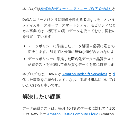
本ブログは
株式会社ディー・エヌ・エー（以下 DeNA
）
と
DeNA は「一人ひとりに想像を超える Delight を
メディカル、スポーツ・スマートシティ、モビリティな
カル事業では、機密性の高いデータを扱っており、同社
を設定しています：
データポリシーに準拠したデータ処理 – 必要に応じ
変換します。加えて区分値に無効な値が含まれないよ
データポリシーに準拠した匿名化データの品質テスト 
品質テストを実施して高品質なデータを常に維持しま
本ブログでは、DeNA が
Amazon Redshift Serverless
と
d
化した事例をご紹介します。なお、本取り組みについて
いただけると幸いです。
解決したい課題
データ品質テストは、毎月 10 TB のデータに対して 1
トは AWS 上の
Amazon Elastic Compute Cloud
(Amazo