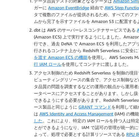
データ品質テストの対象となるデータは
Amazon Simpl
ガーに
Amazon EventBridge
経由で
AWS Step Functi
タで複数のファイルが提供されるため、すべてのファ
ムから完了を示すファイルを Amazon S3 に配置す
dbt は AWS のサーバーレスコンテナサービスである
(Amazon ECS) 上で実行するようにしました。Ama
行でき、過去 DeNA で Amazon ECS を利用し
行されるコンテナ上から Redshift Serverless 
を渡す Amazon ECS の機能
を使用し、AWS Secret
行 IAM ロール
を使用してコンテナに渡しました。
アクセス制御のため Redshift Serverless を制御の
ピューティングリソースの集合で、アクセス制御など
タ品質の問題を調査するなどの運用の観点から運用
ータベースにアクセスすることがあります。しかし扱
できるようにする必要があります。Redshift Serverles
ース製品と同じように
GRANT コマンド
を利用して細
は
AWS Identity and Access Management
(IAM) 
した
。これにより、特定の IAM ロールを持つ人は特定の R
とができるようになり、IAM で認可の管理が統一的
よって、処理で必要とする計算リソースである
RPU (R