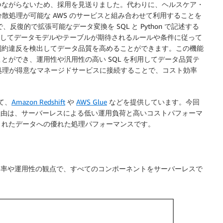
つながらないため、採用を見送りました。代わりに、ヘルスケア・
分散処理が可能な AWS のサービスと組み合わせて利用することを
、反復的で拡張可能なデータ変換を SQL と Python で記述する
利用してデータモデルやテーブルが期待されるルールや条件に従って
制約違反を検出してデータ品質を高めることができます。この機能
ができ、運用性や汎用性の高い SQL を利用してデータ品質テ
散処理が得意なマネージドサービスに接続することで、コスト効率
て、
Amazon Redshift
や
AWS Glue
などを提供しています。今回
した。主な採用理由は、サーバーレスによる低い運用負荷と高いコストパフォーマ
されたデータへの優れた処理パフォーマンスです。
ト効率や運用性の観点で、すべてのコンポーネントをサーバーレスで