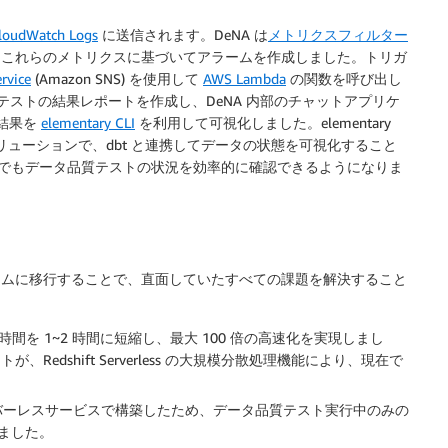
loudWatch Logs
に送信されます。DeNA は
メトリクスフィルター
これらのメトリクスに基づいてアラームを作成しました。トリガ
rvice
(Amazon SNS) を使用して
AWS Lambda
の関数を呼び出し
タ品質テストの結果レポートを作成し、DeNA 内部のチャットアプリケ
の結果を
elementary CLI
を利用して可視化しました。elementary
ィソリューションで、dbt と連携してデータの状態を可視化すること
でもデータ品質テストの状況を効率的に確認できるようになりま
ォームに移行することで、直面していたすべての課題を解決すること
間を 1~2 時間に短縮し、最大 100 倍の高速化を実現しまし
Redshift Serverless の大規模分散処理機能により、現在で
サーバーレスサービスで構築したため、データ品質テスト実行中のみの
ました。