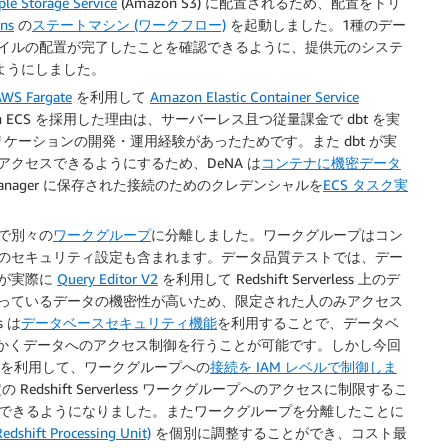
e Storage Service
(Amazon S3) に配置されるため、配置をトリ
ons
の
ステートマシン (ワークフロー)
を起動しました。1種のデー
イルの配置が完了したことを確認できるように、提供元のシステ
るようにしました。
AWS Fargate
を利用して
Amazon Elastic Container Service
zon ECS を採用した理由は、サーバーレス且つ従量課金で dbt を実
たアプリケーションの開発・運用経験があったためです。また dbt が実
に安全にアクセスできるようにするため、DeNA は
コンテナに機密データ
s Manager に保存された接続のためのクレデンシャルを
ECS タスク実
境目で別々の
ワークグループ
に分離しました。ワークグループはコン
のセキュリティ設定も含まれます。データ品質テストでは、デー
者が実際に
Query Editor V2
を利用して Redshift Serverless 上のデ
っているデータの機密性が高いため、限定された人のみアクセス
s は
データベースセキュリティ機能
を利用することで、データベ
かくデータへのアクセス制御を行うことが可能です。しかし今回
の機能を利用して、ワークグループへの
接続を IAM レベルで制御しま
edshift Serverless ワークグループへのアクセスに制限するこ
にできるようになりました。またワークグループを分離したことに
edshift Processing Unit)
を個別に調整することができ、コスト最