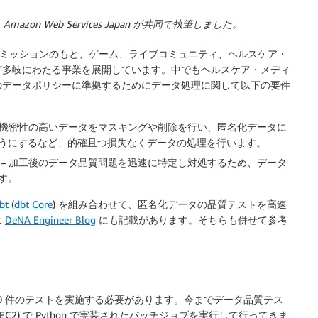
 Amazon Web Services Japan
が共同で執筆しました。
」というミッションのもと、ゲーム、ライブコミュニティ、ヘルスケア・
ど多岐にわたる事業を展開しています。中でもヘルスケア・メディ
のデータポリシーに準拠するためにデータ処理に関して以下の要件
て機密性の高いデータをマスキングや削除を行い、匿名化データに
うにするなど、的確且つ損失なくデータの処理を行います。
– 加工後のデータ品質問題を迅速に特定し対処するため、データ
す。
bt
(
dbt Core
) を組み合わせて、匿名化データの品質テストを高速
は
DeNA Engineer Blog
にも記載があります。そちらも併せて参考
,300 件のテストを実施する必要があります。今までデータ品質テス
n EC2) で Python で実装されたバッチジョブを実行して行ってきま