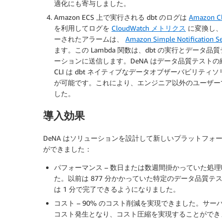
適化にも寄与しました。
Amazon ECS 上で実行される dbt のログは
Amazon C
を利用してログを
CloudWatch メトリクス
に変換し、
ーされたアラームは、
Amazon Simple Notification Se
ます。この Lambda 関数は、dbt の実行とデー
ーションに送信します。DeNA はデータ品質テスト
CLI は dbt ネイティブなデータオブザーバビリテ
が可能です。これにより、エンジニア以外のユーザー
した。
導入効果
DeNA はソリューションを設計して新しいプラットフ
ができました：
パフォーマンス – 数日または数週間掛かっていた処理時
た。以前は 877 分かかっていた特定のデータ品質テストが、
は 1 分で完了できるようになりました。
コスト – 90% のコスト削減を実現できました。
コスト発生となり、コスト圧縮を実現することができ