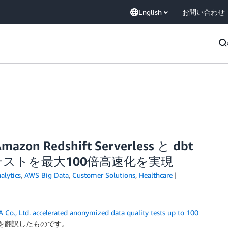
English
お問い合わせ
Redshift Serverless と dbt
ストを最大100倍高速化を実現
alytics
,
AWS Big Data
,
Customer Solutions
,
Healthcare
Co., Ltd. accelerated anonymized data quality tests up to 100
を翻訳したものです。