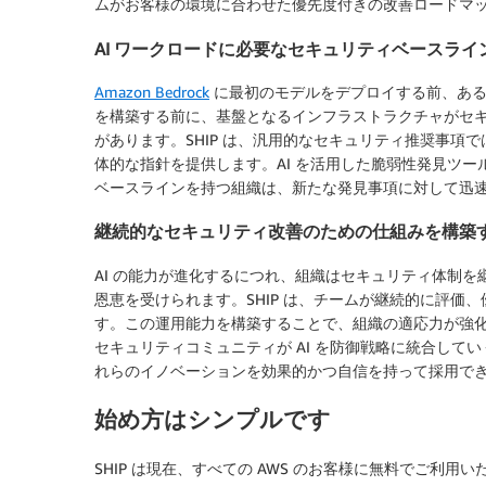
ムがお客様の環境に合わせた優先度付きの改善ロードマ
AI ワークロードに必要なセキュリティベースライ
Amazon Bedrock
に最初のモデルをデプロイする前、あ
を構築する前に、基盤となるインフラストラクチャがセ
があります。SHIP は、汎用的なセキュリティ推奨事項
体的な指針を提供します。AI を活用した脆弱性発見ツ
ベースラインを持つ組織は、新たな発見事項に対して迅
継続的なセキュリティ改善のための仕組みを構築
AI の能力が進化するにつれ、組織はセキュリティ体制
恩恵を受けられます。SHIP は、チームが継続的に評価
す。この運用能力を構築することで、組織の適応力が強
セキュリティコミュニティが AI を防御戦略に統合してい
れらのイノベーションを効果的かつ自信を持って採用で
始め方はシンプルです
SHIP は現在、すべての AWS のお客様に無料でご利