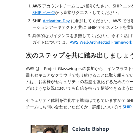
AWS アカウントチームにご相談ください。
SHIP 
SHIP ページ
から直接リクエストしてください。
SHIP
Activation Day
に参加してください。
AWS で
ーションアーキテクトと共に SHIP アセスメントを
具体的なガイダンスを参照してください。
今すぐ活用
ガイドについては、
AWS Well-Architected Framework 
次のステップを共に踏み出しましょ
AWS は、Project Glasswing への参加から、
最もセキュアなクラウドであり続けることに取り組んでいま
ムは、お客様がセキュリティの基盤を強化するためのツ
どのような状況においても自信を持って構築できるよう
セキュリティ体制を強化する準備はできていますか？ SHI
チームにお問い合わせいただくか、詳細については
SHI
Celeste Bishop