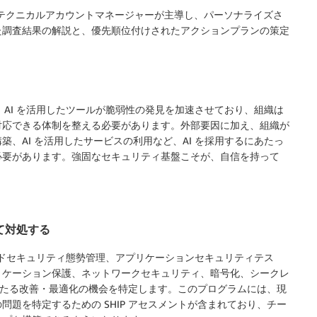
とテクニカルアカウントマネージャーが主導し、パーソナライズさ
た調査結果の解説と、優先順位付けされたアクションプランの策定
ています。AI を活用したツールが脆弱性の発見を加速させており、組織は
対応できる体制を整える必要があります。外部要因に加え、組織が
、AI を活用したサービスの利用など、AI を採用するにあたっ
必要があります。強固なセキュリティ基盤こそが、自信を持って
て対処する
ウドセキュリティ態勢管理、アプリケーションセキュリティテス
リケーション保護、ネットワークセキュリティ、暗号化、シークレ
にわたる改善・最適化の機会を特定します。このプログラムには、現
題を特定するための SHIP アセスメントが含まれており、チー