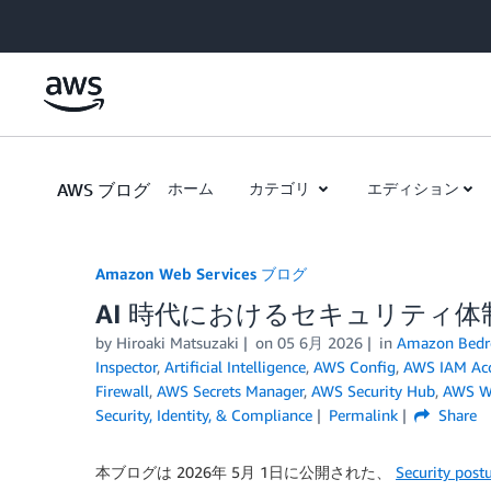
Skip to Main Content
AWS ブログ
ホーム
カテゴリ
エディション
Amazon Web Services ブログ
AI 時代におけるセキュリティ体
by
Hiroaki Matsuzaki
on
05 6月 2026
in
Amazon Bedr
Inspector
,
Artificial Intelligence
,
AWS Config
,
AWS IAM Acc
Firewall
,
AWS Secrets Manager
,
AWS Security Hub
,
AWS W
Security, Identity, & Compliance
Permalink
Share
本ブログは 2026年 5月 1日に公開された、
Security post