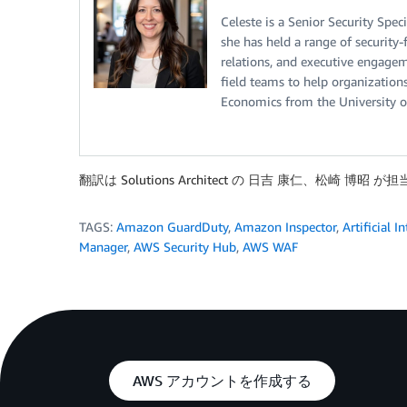
Celeste is a Senior Security Speci
she has held a range of security
relations, and executive engagem
field teams to help organizations
Economics from the University of
翻訳は Solutions Architect の 日吉 康仁、松崎 博昭 
TAGS:
Amazon GuardDuty
,
Amazon Inspector
,
Artificial I
Manager
,
AWS Security Hub
,
AWS WAF
AWS アカウントを作成する