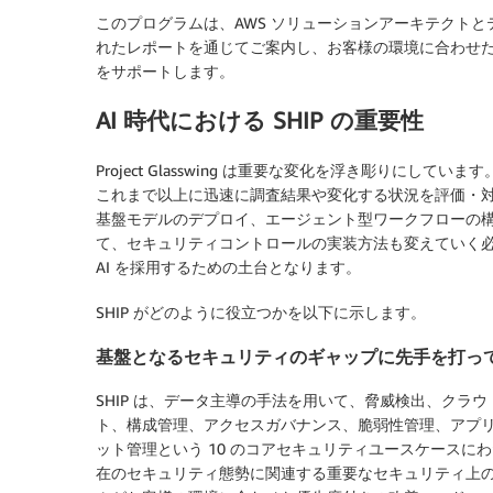
このプログラムは、AWS ソリューションアーキテクト
れたレポートを通じてご案内し、お客様の環境に合わせ
をサポートします。
AI 時代における SHIP の重要性
Project Glasswing は重要な変化を浮き彫りにし
これまで以上に迅速に調査結果や変化する状況を評価・
基盤モデルのデプロイ、エージェント型ワークフローの構築
て、セキュリティコントロールの実装方法も変えていく
AI を採用するための土台となります。
SHIP がどのように役立つかを以下に示します。
基盤となるセキュリティのギャップに先手を打っ
SHIP は、データ主導の手法を用いて、脅威検出、クラ
ト、構成管理、アクセスガバナンス、脆弱性管理、アプ
ット管理という 10 のコアセキュリティユースケース
在のセキュリティ態勢に関連する重要なセキュリティ上の問