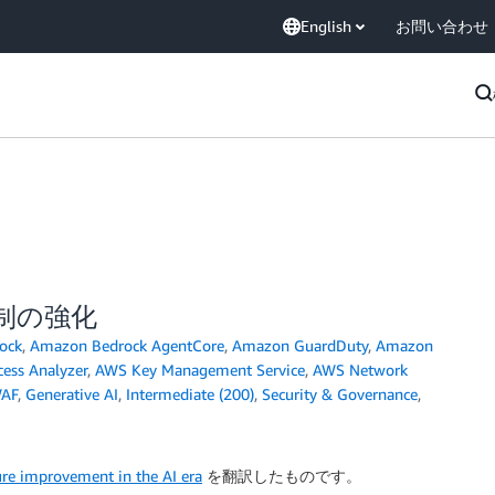
English
お問い合わせ
制の強化
ock
,
Amazon Bedrock AgentCore
,
Amazon GuardDuty
,
Amazon
ess Analyzer
,
AWS Key Management Service
,
AWS Network
AF
,
Generative AI
,
Intermediate (200)
,
Security & Governance
,
ure improvement in the AI era
を翻訳したものです。