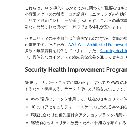
これらは、AI を導入するかどうかに関わらず重要なセ
小権限アクセスの徹底、ログ記録とモニタリングの有効
ュリティ設定のレビューが挙げられます。これらの基本事
新たに発見された脆弱性に対応できる体制が整います。
セキュリティの基本原則は普遍的なものですが、実際の
が重要です。そのため、
AWS Well-Architected Framewor
多数の無償資料を提供しています。また、
Security Healt
り、具体的なガイダンスと継続的な改善を通じてセキュ
Security Health Improvement Prog
SHIP は、サポートティアに関わらず、すべての AWS 
するための実績ある、データ主導の方法論を提供します
AWS 環境のデータを使用して、現在のセキュリティ
10 のコアセキュリティユースケースにわたる具体的
環境に合わせた優先度付きアクションプランを構築す
継続的なセキュリティ改善のための仕組みを確立する