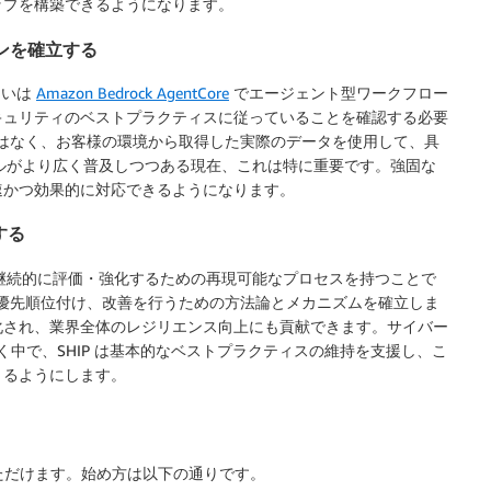
ップを構築できるようになります。
ンを確立する
るいは
Amazon Bedrock AgentCore
でエージェント型ワークフロー
キュリティのベストプラクティスに従っていることを確認する必要
ではなく、お客様の環境から取得した実際のデータを使用して、具
ールがより広く普及しつつある現在、これは特に重要です。強固な
速かつ効果的に対応できるようになります。
する
を継続的に評価・強化するための再現可能なプロセスを持つことで
、優先順位付け、改善を行うための方法論とメカニズムを確立しま
化され、業界全体のレジリエンス向上にも貢献できます。サイバー
く中で、SHIP は基本的なベストプラクティスの維持を支援し、こ
きるようにします。
用いただけます。始め方は以下の通りです。