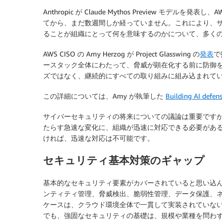
Anthropic が Claude Mythos Preview モデルを発
てから、まだ数週間しか経っていません。これにより、
ることが組織にとって何を意味するのかについて、多く
AWS CISO の Amy Herzog が Project Glasswing の
発表
で
ースタック全体にわたって、脅威が顕在化する前に防御
ズではなく、継続的にすべての取り組みに組み込まれて
この詳細については、Amy が執筆した
Building AI defens
サイバーセキュリティの将来についての議論は重要ですが
たらす急速な変化に、組織が迅速に対応できる必要があ
ければ、迅速な対応は不可能です。
セキュリティ基本対策のギャップ
基本的なセキュリティ要素がカバーされていると思い込
ンティティ管理、脅威検出、脆弱性管理、データ保護、
ケースは、クラウド環境全体で一貫して実装されていない
でも、強固なセキュリティの基礎は、規模や業種を問わ