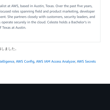
alist at AWS, based in Austin, Texas. Over the past five years,
-focused roles spanning field and product marketing, developer
ent. She partners closely with customers, security leaders, and
 operate securely in the cloud. Celeste holds a Bachelor’s in
 Texas at Austin.
が担当しました。
ntelligence
,
AWS Config
,
AWS IAM Access Analyzer
,
AWS Secrets