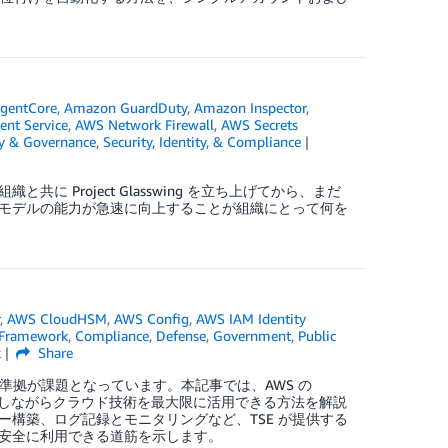
gentCore
,
Amazon GuardDuty
,
Amazon Inspector
,
nt Service
,
AWS Network Firewall
,
AWS Secrets
ty & Governance
,
Security, Identity, & Compliance
主要組織と共に Project Glasswing を立ち上げてから、まだ
モデルの能力が急速に向上することが組織にとって何を
r
,
AWS CloudHSM
,
AWS Config
,
AWS IAM Identity
 Framework
,
Compliance
,
Defense
,
Government
,
Public
k
Share
準拠が課題となっています。本記事では、AWS の
R 規制に準拠しながらクラウド技術を最大限に活用できる方法を解説
構築、ログ記録とモニタリングなど、TSE が提供する
安全に利用できる道筋を示します。