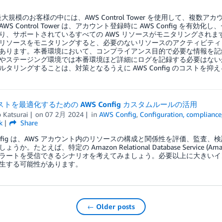
最大規模のお客様の中には、AWS Control Tower を使用して、複
WS Control Tower は、アカウント登録時に AWS Config 
り、サポートされているすべての AWS リソースがモニタリングされま
リソースをモニタリングすると、必要のないリソースのアクティビティ
あります。本番環境において、コンプライアンス目的で必要な情報を記
やステージング環境では本番環境ほど詳細にログを記録する必要はない
ルタリングすることは、対策となるうえに AWS Config のコストを
コストを最適化するための AWS Config カスタムルールの活用
 Katsurai
on
07 2月 2024
in
AWS Config
,
Configuration, compliance
k
Share
Config は、AWS アカウント内のリソースの構成と関係性を評価、監
ょうか。たとえば、特定の Amazon Relational Database Servic
ラートを受信できるシナリオを考えてみましょう。必要以上に大きいイ
生する可能性があります。
← Older posts