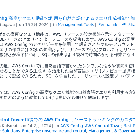
Config 高度なクエリ機能の利用を自然言語によるクエリ作成機能で
Kitagawa
on
15 3月 2024
in
Management Tools
Permalink
Sha
Config の高度なクエリ機能は、AWS リソースの設定状態を示すメタ
SQL ベースのクエリインターフェースを提供します。AWS Config の
は AWS Config のアグリゲータを使用して設定されたマルチアカ
エリの作成には SQL の知識および、リソースの設定プロパティとリソ
複雑さが増すにつれ、SQL の作成はより複雑で時間のかかる作業にな
の度、AWS Config では自然言語で書かれたシンプルな命令や質問を
せることができる生成 AI を活用した自然言語クエリ (プレビュー提供
として記述できるため、SQL を学習したり、リソースの設定プロパテ
では、AWS Config の高度なクエリ機能で自然言語クエリを利用す
めにどのように改善していけば良いかも併せて解説します。
ontrol Tower 環境での AWS Config リソーストラッキングのカス
 Katsurai
on
14 2月 2024
in
AWS Config
,
AWS Control Tower
,
Best P
 Solutions
,
Enterprise governance and control
,
Management & Governa