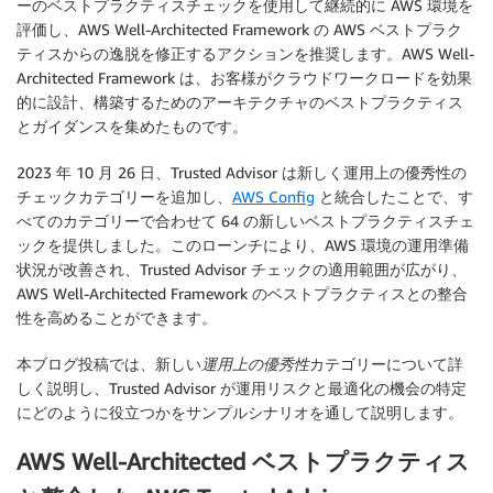
ーのベストプラクティスチェックを使用して継続的に AWS 環境を
評価し、AWS Well-Architected Framework の AWS ベストプラク
ティスからの逸脱を修正するアクションを推奨します。AWS Well-
Architected Framework は、お客様がクラウドワークロードを効果
的に設計、構築するためのアーキテクチャのベストプラクティス
とガイダンスを集めたものです。
2023 年 10 月 26 日、Trusted Advisor は新しく運用上の優秀性の
チェックカテゴリーを追加し、
AWS Config
と統合したことで、す
べてのカテゴリーで合わせて 64 の新しいベストプラクティスチェ
ックを提供しました。このローンチにより、AWS 環境の運用準備
状況が改善され、Trusted Advisor チェックの適用範囲が広がり、
AWS Well-Architected Framework のベストプラクティスとの整合
性を高めることができます。
本ブログ投稿では、新しい
運用上の優秀性
カテゴリーについて詳
しく説明し、Trusted Advisor が運用リスクと最適化の機会の特定
にどのように役立つかをサンプルシナリオを通して説明します。
AWS Well-Architected ベストプラクティス