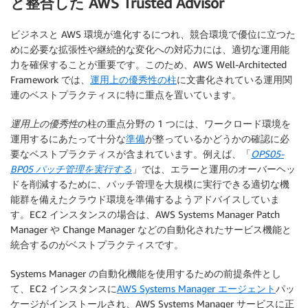
と整合した AWS Trusted Advisor
ビジネスと AWS 環境が進化するにつれ、競合環境で優位に立つた
めに必要な拡張性や継続的な変化への対応力には、適切な運用能
力を確保することが重要です。このため、AWS Well-Architected
Framework では、
運用上の優秀性の柱
に文書化されている運用関
連のベストプラクティスに特に重点を置いています。
運用上の優秀性
の柱の重点分野の 1 つには、ワークロード環境を
運用するにあたって十分な
準備
が整っているかどうかの確認に必
要なベストプラクティスが含まれています。例えば、「
OPS05-
BP05 パッチ管理を実行する
」では、エラーと運用のオーバーヘッ
ドを削減するために、パッチ管理を大規模に実行できる適切な機
能群を備えたクラウド環境を準備するようアドバイスしていま
す。EC2 インスタンスの場合は、AWS Systems Manager Patch
Manager や Change Manager などの自動化されたサービス機能と
統合するのがベストプラクティスです。
Systems Manager の自動化機能を使用するための前提条件とし
て、EC2 インスタンスに
AWS Systems Manager エージェント
パッ
ケージがインストールされ、AWS Systems Manager サービスに正