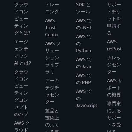
クラウ
トレー
SDK と
サポー
ドコン
ニング
ツール
トチケ
ピュー
ットを
AWS
AWS で
ティン
申請す
Trust
の .NET
グとは?
る
Center
AWS で
エージ
AWS
AWS ソ
の
ェンテ
re:Post
リュー
Python
ィック
ション
ナレッ
AWS で
AI とは?
ライブ
ジセン
の Java
クラウ
ラリ
ター
AWS で
ドコン
アーキ
AWS サ
の PHP
ピュー
テクチ
ポート
AWS で
ティン
ャセン
の概要
の
グコン
ター
専門家
JavaScript
セプト
製品と
による
のハブ
技術上
サポー
AWS ク
のよく
トを受
ラウド
ある質
ける