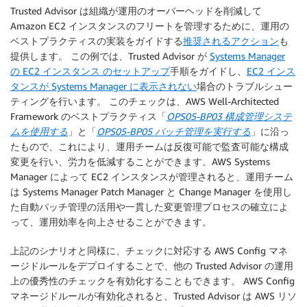
Trusted Advisor は組織が運用のオーバーヘッドを削減して
Amazon EC2 インスタンスのフリートを管理するために、運用の
ベストプラクティスの実装をガイドする
推奨されるアクション
も
提供します。 この例では、Trusted Advisor が
Systems Manager
の EC2 インスタンス のセットアップ
手順をガイドし、
EC2 インス
タンスが Systems Manager に表示されない
場合のトラブルシュー
ティングを行います。 このチェックは、AWS Well-Architected
Framework のベストプラクティス「
OPS05-BP03 構成管理システ
ムを使用する
」と「
OPS05-BP05 パッチ管理を実行する
」に沿っ
たもので、これにより、運用チームは反復可能で監査可能な構成
変更を行い、労力を低減することができます。AWS Systems
Manager によって EC2 インスタンスが管理されると、運用チーム
は Systems Manager Patch Manager と Change Manager を使用し
た自動パッチ管理の活用や一貫した変更管理プロセスの確立によ
って、運用効率を向上させることができます。
上記のシナリオと同様に、チェックに対応する AWS Config マネ
ージドルールをデプロイすることで、他の Trusted Advisor の運用
上の優秀性のチェックを有効化することもできます。 AWS Config
マネージドルールが有効化されると、Trusted Advisor は AWS リソ