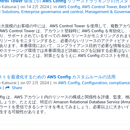
ontrol Tower 環境での AWS Config リソーストラッキングのカス
 Katsurai
on
14 2月 2024
in
AWS Config
,
AWS Control Tower
,
Best P
 Solutions
,
Enterprise governance and control
,
Management & Governa
最大規模のお客様の中には、AWS Control Tower を使用して、複
WS Control Tower は、アカウント登録時に AWS Config 
り、サポートされているすべての AWS リソースがモニタリングされま
リソースをモニタリングすると、必要のないリソースのアクティビティ
あります。本番環境において、コンプライアンス目的で必要な情報を記
やステージング環境では本番環境ほど詳細にログを記録する必要はない
ルタリングすることは、対策となるうえに AWS Config のコストを
コストを最適化するための AWS Config カスタムルールの活用
 Katsurai
on
07 2月 2024
in
AWS Config
,
Configuration, compliance
k
Share
Config は、AWS アカウント内のリソースの構成と関係性を評価、監
ょうか。たとえば、特定の Amazon Relational Database Servic
ラートを受信できるシナリオを考えてみましょう。必要以上に大きいイ
生する可能性があります。