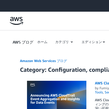
Skip to Main Content
AWS ブログ
ホーム
カテゴリ
エディション
Amazon Web Services ブログ
Category: Configuration, compli
AWS 
by
Fumiy
Tools
,
Se
AWS C
ィングの
深い可視