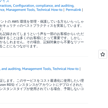
タマイズ
ractices
,
Configuration, compliance, and auditing
,
nce
,
Management Tools
,
Technical How-to
Permalink
数アカウントの AWS 環境を管理・保護している方もいらっしゃ
を有効化し、セキュリティのベストプラクティスを実装しています。
す。
も記録されてしまうという声を一部のお客様からいただ
録することは多くのお客様にとって重要です。しかし、
かもしれません。その場合、記録対象から不要なリソー
抑えることにもつながります。
, and auditing
,
Management Tools
,
Technical How-to
査、検証します。このサービスをコスト最適化に使用したい理
e (Amazon RDS) インスタンスがアカウントにデプロイされた
ンスタンスタイプが使用されている場合、予期しないコ