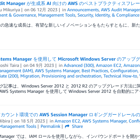
udit Manager が生成系 AI 向けの AWS のベストプラクティス
u Mikuriya
on
06 12月 2023
in
Announcements
,
AWS Audit Manager
ent & Governance
,
Management Tools
,
Security, Identity, & Compliance
AIの急速な成長は、有望な新しいイノベーションをもたらすともに、新た
ystems Manager を使用して Microsoft Windows Server
oshi Taira
on
04 9月 2023
in
Advanced (300)
,
Amazon EC2
,
Amazon 
anagement (IAM)
,
AWS Systems Manager
,
Best Practices
,
Configuration,
ate (200)
,
Migration
,
Provisioning and orchestration
,
Technical How-to
,
記事は、Windows Server 2012 と 2012 R2 のアップグレード
WS Systems Manager を使用して Windows Server 2012
ウント環境での AWS Session Manager ロギングガードレール
Hibira
on
18 5月 2023
in
Amazon EC2
,
AWS Systems Manager
,
Confi
Management Tools
Permalink
Share
on Manager では、IAM ロールを使用しながら、インバウンドポート