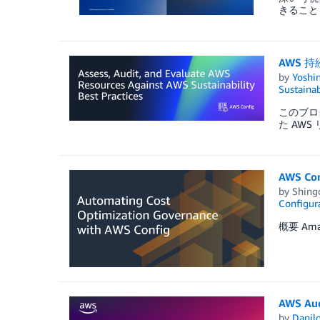
きることを
AWS 
by
Yoshi
Sustainab
このブログ
た AW
AWS 
by
Shing
Configura
概要 Am
AWS 
by
Danilo