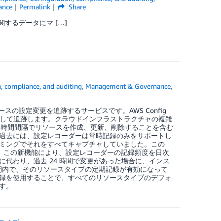
ance
Permalink
Share
に関するデータにマ […]
, compliance, and auditing
,
Management & Governance
,
WS リソースの設定変更を追跡するサービスです。AWS Config
 として追跡します。クラウドインフラストラクチャの複雑
い時間間隔でリソースを作成、更新、削除することを含む
過去には、設定レコーダーは常時記録のみをサポートし
ミングでそれをすべてキャプチャしていました。この
ます。この新機能により、設定レコーダーの記録頻度を日次
代わり、過去 24 時間で変更があった場合に、インス
期内で、そのリソースタイプの定期記録が有効になって
録を使用することで、すべてのリソースタイプのデフォ
す。