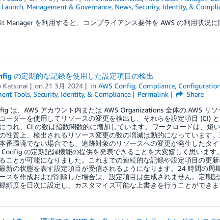
,
Launch
,
Management & Governance
,
News
,
Security, Identity, & Compli
udit Manager を利用すると、コンプライアンス要件を AWS の利用状況
Config の定期的な記録を使用した設定項目の検出
 Katsurai
on
21 3月 2024
in
AWS Config
,
Compliance
,
Configuration
ent Tools
,
Security, Identity, & Compliance
Permalink
Share
onfig は、AWS アカウント内または AWS Organizations 全体の A
コーダーを使用してリソースの変更を検出し、それらを設定項目 (CI)
につれ、CI の数は指数関数的に増加しています。ワークロードは、短
の性質上、検出されるリソース変更の数の増減は動的になっています。
本番環境でない場合でも、追跡対象のリソースへの変更が発生したタイ
S Config の定期記録機能の提供を発表できることを大変嬉しく思い
ることが可能になりました。これまでの連続的な記録や設定項目の更新に
最新の状態を表す設定項目が受信されるようになります。24 時間の周
ースを作成および削除した場合は、設定項目は生成されません。定期記
録頻度を日次に設定し、カスタマイズ可能な上書きを行うことができま