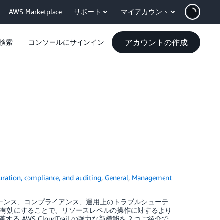
AWS Marketplace
サポート
マイアカウント
アカウントの作成
検索
コンソールにサインイン
uration, compliance, and auditing
,
General
,
Management
録し、ガバナンス、コンプライアンス、運用上のトラブルシューテ
ントを有効にすることで、リソースレベルの操作に対するより
S CloudTrail の強力な新機能を 2 つご紹介で