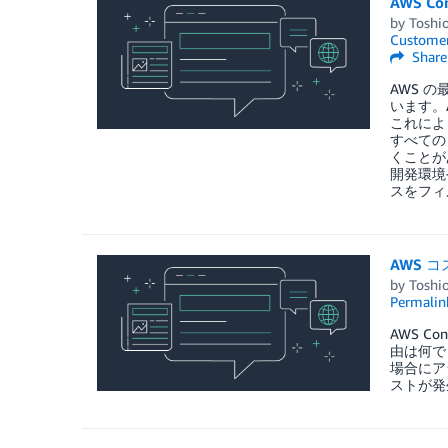
AWS C
by
Toshio
Customer
Share
AWS の
います。A
これによ
すべての
くことが
開発環境
スをフィ
AWS 
by
Toshio
Permalin
AWS 
由は何でし
場合にア
ストが発