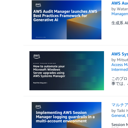
AWS A
by
Watar
Managem
生成系 
AWS S
by
Mitsut
Access M
Intermedi
このブログ
事では、A
マルチアカ
by
Taiki 
General
,
Sessi