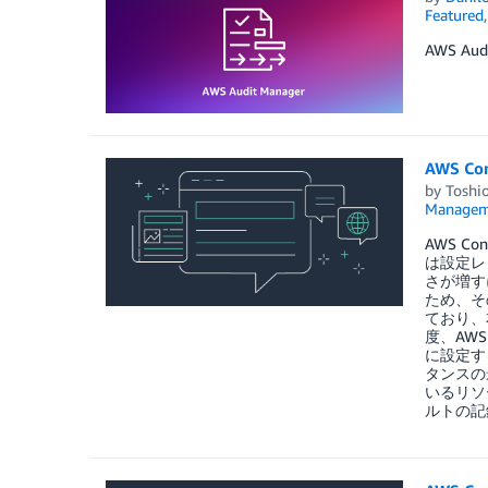
Featured
AWS A
AWS 
by
Toshio
Managem
AWS C
は設定レ
さが増す
ため、そ
ており、
度、AW
に設定す
タンスの
いるリソ
ルトの記