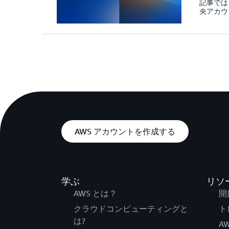
記事では
央アカウ
AWS アカウントを作成する
学ぶ
リソ
AWS とは？
開
クラウドコンピューティングと
ト
は?
A