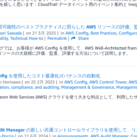
嬉しく思います：CloudTrail データイベント用のイベント集約と Insig
持続可能性のベストプラクティスに照らした AWS リソースの評価、
nori Sawada
on
21 3月 2025
in
AWS Config
,
Best Practices
,
Configura
ility
,
Technical How-to
Permalink
Share
では、お客様が AWS Config を使用して、AWS Well-Architecte
S リソースの大規模に評価、監査、評価する方法について説明します。
Config を使用したコスト最適化ガバナンスの自動化
o Horisawa
on
25 2月 2025
in
AWS Config
,
AWS Control Tower
,
AWS
tion, compliance, and auditing
,
Management & Governance
,
Managemen
azon Web Services (AWS) クラウドを使う大きな利点として、利用した
Audit Manager の新しい共通コントロールライブラリを使用し
 Poccia
on
11 6月 2024
in
Announcements
,
AWS Audit Manager
,
Co