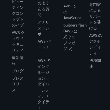
ピュー
のよく
専門家
AWS で
ティン
ある質
による
の
グコン
問
サポー
JavaScript
セプト
アナリ
トを受
のハブ
builders.flash
ストレ
ける
(AWS 公
AWS ク
ポート
AWS の
式ウェ
ラウド
AWS パ
アクセ
ブマガ
セキュ
ートナ
シビリ
ジン)
リティ
ー
ティ
最新情
AWS の
法務関
報
インク
連
ブログ
ルージ
プレス
ョン、
リリー
ダイバ
ス
ーシテ
ィ、エ
クイテ
ィ