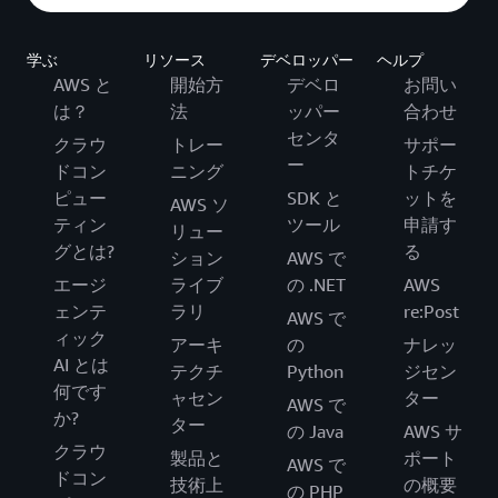
学ぶ
リソース
デベロッパー
ヘルプ
AWS と
開始方
デベロ
お問い
は？
法
ッパー
合わせ
センタ
クラウ
トレー
サポー
ー
ドコン
ニング
トチケ
ピュー
SDK と
ットを
AWS ソ
ティン
ツール
申請す
リュー
グとは?
る
ション
AWS で
エージ
ライブ
の .NET
AWS
ェンテ
ラリ
re:Post
AWS で
ィック
アーキ
の
ナレッ
AI とは
テクチ
Python
ジセン
何です
ャセン
ター
AWS で
か?
ター
の Java
AWS サ
クラウ
製品と
ポート
AWS で
ドコン
技術上
の概要
の PHP