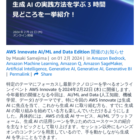
AWS Innovate AI/ML and Data Edition 開催のお知らせ
by
Masaki Samejima
on
01 2月 2024
in
Amazon Bedrock
,
Amazon Machine Learning
,
Amazon Q
,
Amazon SageMaker
,
Artificial Intelligence
,
Generative AI
,
Generative AI
,
Generative BI
Permalink
Share
特定のテーマにフォーカスし最新テクノロジーを学べるオンライ
ンイベント AWS Innovate を2024年2月22日 (木) に開催します。
今年最初の開催となる今回は、AI/ML and Data (人工知能、機械
学習、データ) がテーマです。特に今回の AWS Innovate は生成
AI に焦点を当て、これから生成 AI に取り組む方も、すでに 生成
AI の取り組みを始めている方も楽しんでいただけるようにしま
した。具体的には、AWS の生成 AI サービス、AI/ML プラットフ
ォーム、生成 AI の活用シーンを学ぶためのユースケースの紹介
を主なトピックとして取り上げます。セッション以外にもハンズ
オンのコンテンツを用意しているので、手を動かしながら生成
AI を学ぶこともできます。