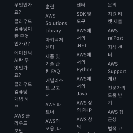
무엇인가
센터
문의
훈련
요?
SDK 및
지원 티
AWS
클라우드
도구
켓 제출
Solutions
컴퓨팅이
Library
AWS에
AWS
란 무엇
서의
re:Post
아키텍처
인가요?
.NET
센터
지식 센
에이전틱
AWS에
터
제품 및
AI란 무
서의
기술 관
AWS
엇인가
Python
련 FAQ
Support
요?
AWS에
개요
애널리스
클라우드
서의
트 보고
전문가의
컴퓨팅
Java
서
도움 받
개념 허
AWS 상
기
AWS 파
브
의 PHP
트너
AWS 접
AWS 클
AWS 상
근성
AWS의
라우드
의
포용, 다
법적 고
보안