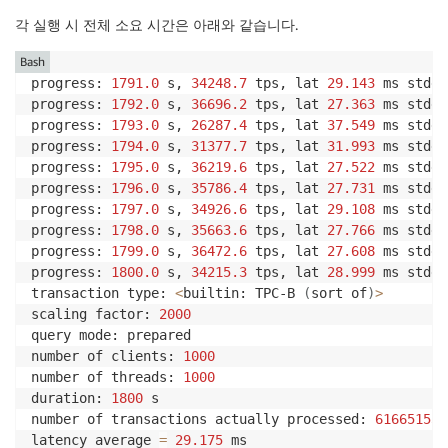
각 실행 시 전체 소요 시간은 아래와 같습니다.
Bash
progress: 
1791.0
 s, 
34248.7
 tps, lat 
29.143
 ms stdde
progress: 
1792.0
 s, 
36696.2
 tps, lat 
27.363
 ms stdde
progress: 
1793.0
 s, 
26287.4
 tps, lat 
37.549
 ms stdde
progress: 
1794.0
 s, 
31377.7
 tps, lat 
31.993
 ms stdde
progress: 
1795.0
 s, 
36219.6
 tps, lat 
27.522
 ms stdde
progress: 
1796.0
 s, 
35786.4
 tps, lat 
27.731
 ms stdde
progress: 
1797.0
 s, 
34926.6
 tps, lat 
29.108
 ms stdde
progress: 
1798.0
 s, 
35663.6
 tps, lat 
27.766
 ms stdde
progress: 
1799.0
 s, 
36472.6
 tps, lat 
27.608
 ms stdde
progress: 
1800.0
 s, 
34215.3
 tps, lat 
28.999
 ms stdde
transaction type: 
<
builtin: TPC-B 
(
sort of
)
>
scaling factor: 
2000
query mode: prepared

number of clients: 
1000
number of threads: 
1000
duration: 
1800
 s

number of transactions actually processed: 
61665153
latency average 
=
29.175
 ms
