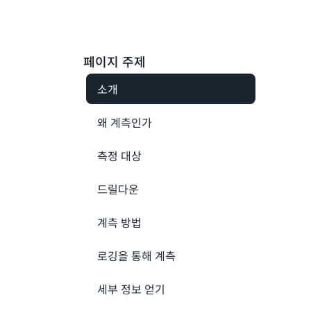
페이지 주제
소개
왜 계측인가
측정 대상
드릴다운
계측 방법
로깅을 통해 계측
세부 정보 얻기