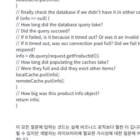
}
// finally check the database if we didn't have it in either c
if (info == null) {
// How long did the database query take?
// Did the query succeed?
// If it failed, is it because it timed out? Or was it an inv
// If it timed out, was our connection pool full? Did we fail
respond?
info = db.query(request.getProductId());
// How long did populating the caches take?
// Were they full and did they evict other items?
localCache.put(info);
remoteCache.put(info);
}
// How big was this product info object?
return info;
}
이 모든 질문에 답하는 코드는 실제 비즈니스 로직보다 훨씬 더 깁니
될 수 있지만 개발자는 라이브러리에 필요한 가시성에 대한 질문에 
합니다.