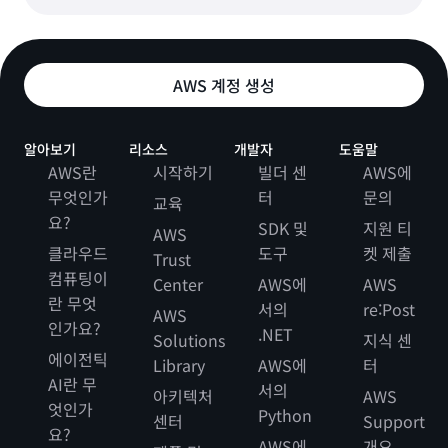
AWS 계정 생성
알아보기
리소스
개발자
도움말
AWS란
시작하기
빌더 센
AWS에
무엇인가
터
문의
교육
요?
SDK 및
지원 티
AWS
클라우드
도구
켓 제출
Trust
컴퓨팅이
Center
AWS에
AWS
란 무엇
서의
re:Post
AWS
인가요?
.NET
Solutions
지식 센
에이전틱
Library
AWS에
터
AI란 무
서의
아키텍처
AWS
엇인가
Python
센터
Support
요?
AWS에
개요