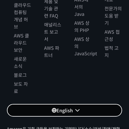
제품 및
클라우드
서의
기술 관
전문가의
컴퓨팅
Java
련 FAQ
도움 받
개념 허
AWS 상
기
애널리스
브
의 PHP
트 보고
AWS 접
AWS 클
서
AWS 상
근성
라우드
의
AWS 파
법적 고
보안
JavaScript
트너
지
새로운
소식
블로그
보도 자
료
English
Amazon은 기회 균등을 보장하는 기업입니다(소수/여성/장애/재향