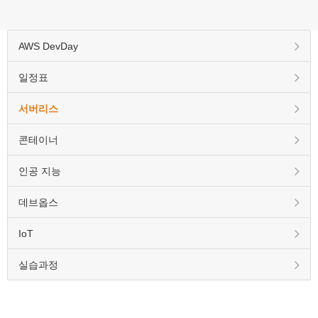
AWS DevDay
일정표
서버리스
콘테이너
인공 지능
데브옵스
IoT
실습과정