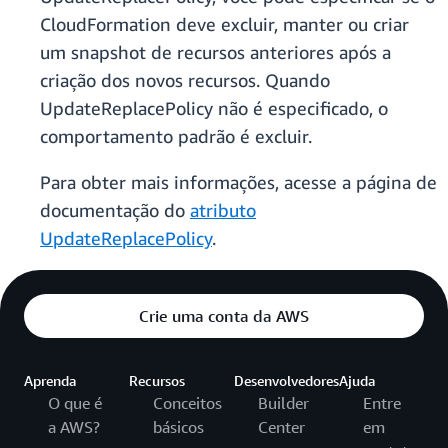
CloudFormation deve excluir, manter ou criar
um snapshot de recursos anteriores após a
criação dos novos recursos. Quando
UpdateReplacePolicy não é especificado, o
comportamento padrão é excluir.
Para obter mais informações, acesse a página de
documentação do
atributo
UpdateReplacePolicy
.
Crie uma conta da AWS
Aprenda
Recursos
Desenvolvedores
Ajuda
O que é
Conceitos
Builder
Entre
a AWS?
básicos
Center
em