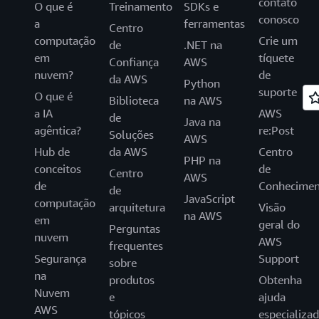
contato
O que é
Treinamento
SDKs e
conosco
a
ferramentas
Centro
computação
Crie um
de
.NET na
em
tíquete
Confiança
AWS
nuvem?
de
da AWS
Python
suporte
O que é
Biblioteca
na AWS
a IA
AWS
de
Java na
agêntica?
re:Post
Soluções
AWS
Hub de
da AWS
Centro
PHP na
conceitos
de
Centro
AWS
de
Conhecimen
de
JavaScript
computação
arquitetura
Visão
na AWS
em
geral do
Perguntas
nuvem
AWS
frequentes
Segurança
Support
sobre
na
produtos
Obtenha
Nuvem
e
ajuda
AWS
tópicos
especializa