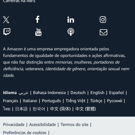
Carreiras na AWS
A Amazon é uma empresa empregadora orientada pelos
fundamentos de igualdade de oportunidades e ações afirmativas,
que não faz distinção entre
minorias, mulheres, portadores de
deficiência, veteranos, identidade de gênero, orientação sexual nem
idade
.
Idioma
عربي
Bahasa Indonesia
Deutsch
English
Español
Français
Italiano
Português
Tiếng Việt
Türkçe
Ρусский
ไทย
日本語
한국어
中文 (简体)
中文 (繁體)
Privacidade
|
Acessibilidade
|
Termos do site
|
Preferências de cookies
|