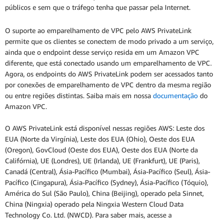
públicos e sem que o tráfego tenha que passar pela Internet.
O suporte ao emparelhamento de VPC pelo AWS PrivateLink
permite que os clientes se conectem de modo privado a um serviço,
ainda que o endpoint desse serviço resida em um Amazon VPC
diferente, que está conectado usando um emparelhamento de VPC.
Agora, os endpoints do AWS PrivateLink podem ser acessados tanto
por conexões de emparelhamento de VPC dentro da mesma região
ou entre regiões distintas. Saiba mais em nossa
documentação
do
Amazon VPC.
O AWS PrivateLink está disponível nessas regiões AWS: Leste dos
EUA (Norte da Virgínia), Leste dos EUA (Ohio), Oeste dos EUA
(Oregon), GovCloud (Oeste dos EUA), Oeste dos EUA (Norte da
Califórnia), UE (Londres), UE (Irlanda), UE (Frankfurt), UE (Paris),
Canadá (Central), Ásia-Pacífico (Mumbai), Ásia-Pacífico (Seul), Ásia-
Pacífico (Cingapura), Ásia-Pacífico (Sydney), Ásia-Pacífico (Tóquio),
América do Sul (São Paulo), China (Beijing), operado pela Sinnet,
China (Ningxia) operado pela Ningxia Western Cloud Data
Technology Co. Ltd. (NWCD). Para saber mais, acesse a