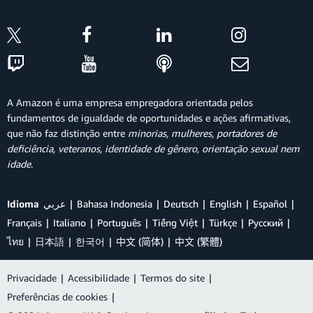
A Amazon é uma empresa empregadora orientada pelos
fundamentos de igualdade de oportunidades e ações afirmativas,
que não faz distinção entre
minorias, mulheres, portadores de
deficiência, veteranos, identidade de gênero, orientação sexual nem
idade
.
Idioma
عربي
Bahasa Indonesia
Deutsch
English
Español
Français
Italiano
Português
Tiếng Việt
Türkçe
Ρусский
ไทย
日本語
한국어
中文 (简体)
中文 (繁體)
Privacidade
|
Acessibilidade
|
Termos do site
|
Preferências de cookies
|