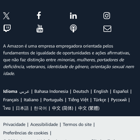
A Amazon é uma empresa empregadora orientada pelos
fundamentos de igualdade de oportunidades e ações afirmativas,
que não faz distinção entre
minorias, mulheres, portadores de
deficiência, veteranos, identidade de gênero, orientação sexual nem
idade
.
Idioma
عربي
Bahasa Indonesia
Deutsch
English
Español
Français
Italiano
Português
Tiếng Việt
Türkçe
Ρусский
ไทย
日本語
한국어
中文 (简体)
中文 (繁體)
Privacidade
|
Acessibilidade
|
Termos do site
|
Preferências de cookies
|