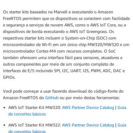
Os starter kits baseados na Marvell e executando o Amazon
FreeRTOS permitem que os dispositivos se conectem com facilidade
e segurança a serviços de nuvem AWS, como o AWS IoT Core, ou a
dispositivos de borda executando o AWS IoT Greengrass. Os
respectivos starter kits incluem o System-on-Chip (SOC) com
microcontrolador de Wi-Fi em um único chip MW320/MW320 e um
microcontrolador Cortex-M4 com recursos completos. O SoC
também oferecem uma interface fácil para sensores, atuadores e
outros componentes por meio de um conjunto completo de
interfaces de E/S incluindo SPI, I2C, UART, I2S, PWM, ADC, DAC e
GPIOs.
Você pode começar a usar fazendo download do código-fonte do
Amazon FreeRTOS do
GitHub
ou por meio destas ferramentas:
AWS IoT Starter Kit MW320:
AWS Partner Device Catalog
|
Guia
de conceitos básicos
AWS IoT Starter Kit MW322:
AWS Partner Device Catalog
|
Guia
de conceitos básicos