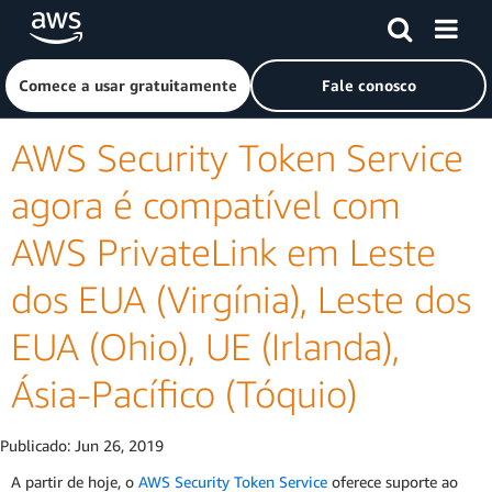
Pular para o conteúdo principal
Clique aqui para voltar à página inicial da Amazon Web Ser
Comece a usar gratuitamente
Fale conosco
AWS Security Token Service
agora é compatível com
AWS PrivateLink em Leste
dos EUA (Virgínia), Leste dos
EUA (Ohio), UE (Irlanda),
Ásia-Pacífico (Tóquio)
Publicado:
Jun 26, 2019
A partir de hoje, o
AWS Security Token Service
oferece suporte ao