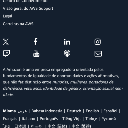
Centro de Conhecimento
Visão geral do AWS Support
Legal
Carreiras na AWS
A Amazon é uma empresa empregadora orientada pelos
fundamentos de igualdade de oportunidades e ações afirmativas,
que não faz distinção entre
minorias, mulheres, portadores de
deficiência, veteranos, identidade de gênero, orientação sexual nem
idade
.
Idioma
عربي
Bahasa Indonesia
Deutsch
English
Español
Français
Italiano
Português
Tiếng Việt
Türkçe
Ρусский
ไทย
日本語
한국어
中文 (简体)
中文 (繁體)