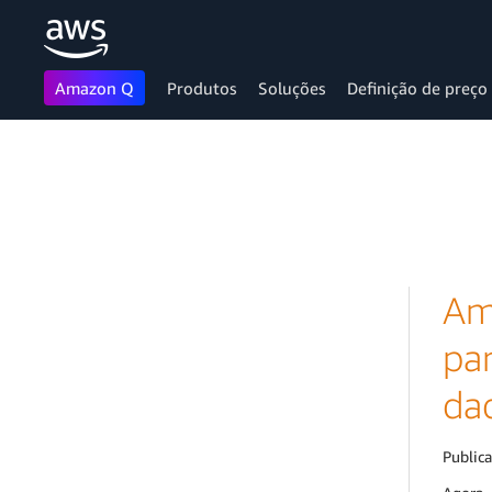
Amazon Q
Produtos
Soluções
Definição de preço
Pular para o conteúdo principal
Am
pa
dad
Public