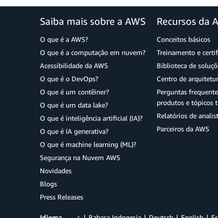
Saiba mais sobre a AWS
Recursos da 
O que é a AWS?
Conceitos básicos
O que é a computação em nuvem?
Treinamento e certi
Acessibilidade da AWS
Biblioteca de soluç
O que é o DevOps?
Centro de arquitetu
O que é um contêiner?
Perguntas frequente
produtos e tópicos t
O que é um data lake?
Relatórios de analis
O que é inteligência artificial (IA)?
Parceiros da AWS
O que é IA generativa?
O que é machine learning (ML)?
Segurança na Nuvem AWS
Novidades
Blogs
Press Releases
Idioma
عربي
Bahasa Indonesia
Deutsch
English
Es