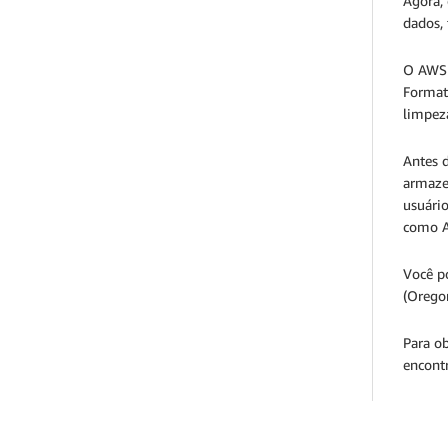
Agora,
dados, 
O AWS L
Formati
limpeza
Antes d
armaze
usuário
como A
Você po
(Oregon
Para o
encont