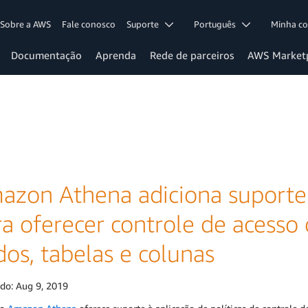
Sobre a AWS
Fale conosco
Suporte
Português
Minha c
Documentação
Aprenda
Rede de parceiros
AWS Market
azon Athena adiciona suporte
ra oferecer controle de acess
os, tabelas e colunas
ado:
Aug 9, 2019