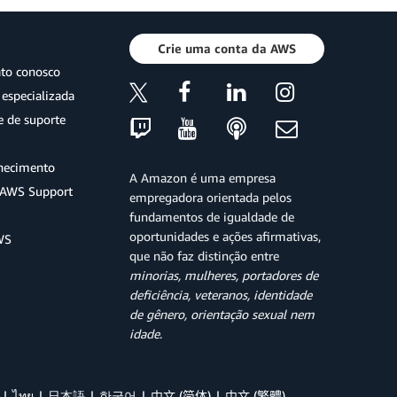
Crie uma conta da AWS
ato conosco
especializada
e de suporte
hecimento
A Amazon é uma empresa
o AWS Support
empregadora orientada pelos
fundamentos de igualdade de
oportunidades e ações afirmativas,
WS
que não faz distinção entre
minorias, mulheres, portadores de
deficiência, veteranos, identidade
de gênero, orientação sexual nem
idade
.
ไทย
日本語
한국어
中文 (简体)
中文 (繁體)