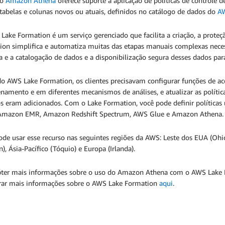
 o
Amazon Athena
oferece suporte à aplicação de políticas de controle 
tabelas e colunas novos ou atuais, definidos no catálogo de dados do
A
ake Formation é um serviço gerenciado que facilita a criação, a proteçã
on simplifica e automatiza muitas das etapas manuais complexas necessá
 e a catalogação de dados e a disponibilização segura desses dados par
o AWS Lake Formation, os clientes precisavam configurar funções de ace
namento e em diferentes mecanismos de análises, e atualizar as polít
s eram adicionados. Com o Lake Formation, você pode definir políticas
mazon EMR, Amazon Redshift Spectrum, AWS Glue e Amazon Athena. Nã
de usar esse recurso nas seguintes regiões da AWS: Leste dos EUA (Ohio
), Ásia-Pacífico (Tóquio) e Europa (Irlanda).
bter mais informações sobre o uso do Amazon Athena com o AWS Lake 
rar mais informações sobre o AWS Lake Formation
aqui
.