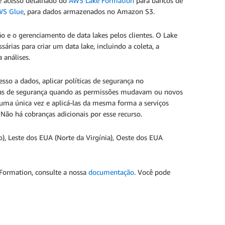
de acesso detalhado do
AWS Lake Formation
para bancos de
WS Glue
, para dados armazenados no Amazon S3.
o e o gerenciamento de data lakes pelos clientes. O Lake
rias para criar um data lake, incluindo a coleta, a
a análises.
sso a dados, aplicar políticas de segurança no
icas de segurança quando as permissões mudavam ou novos
 uma única vez e aplicá-las da mesma forma a serviços
o há cobranças adicionais por esse recurso.
), Leste dos EUA (Norte da Virgínia), Oeste dos EUA
Formation, consulte a nossa
documentação
. Você pode