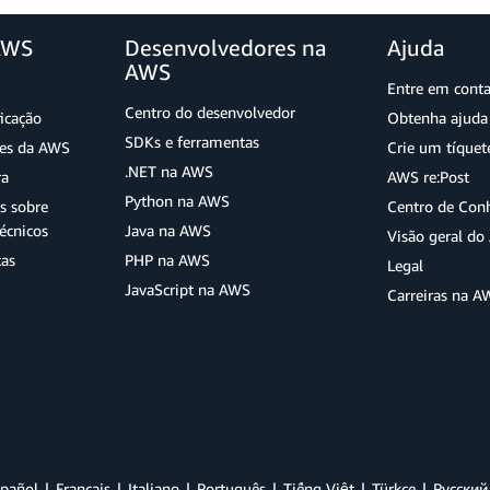
AWS
Desenvolvedores na
Ajuda
AWS
Entre em cont
Centro do desenvolvedor
ficação
Obtenha ajuda 
SDKs e ferramentas
ões da AWS
Crie um tíquet
.NET na AWS
ra
AWS re:Post
Python na AWS
s sobre
Centro de Con
écnicos
Java na AWS
Visão geral d
tas
PHP na AWS
Legal
JavaScript na AWS
Carreiras na A
pañol
Français
Italiano
Português
Tiếng Việt
Türkçe
Ρусский