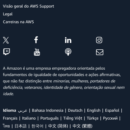
Visão geral do AWS Support
Legal
Carreiras na AWS
A Amazon é uma empresa empregadora orientada pelos
fundamentos de igualdade de oportunidades e ações afirmativas,
que não faz distinção entre
minorias, mulheres, portadores de
deficiência, veteranos, identidade de gênero, orientação sexual nem
idade
.
Idioma
عربي
Bahasa Indonesia
Deutsch
English
Español
Français
Italiano
Português
Tiếng Việt
Türkçe
Ρусский
ไทย
日本語
한국어
中文 (简体)
中文 (繁體)