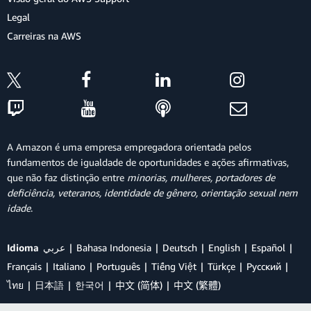
Legal
Carreiras na AWS
A Amazon é uma empresa empregadora orientada pelos
fundamentos de igualdade de oportunidades e ações afirmativas,
que não faz distinção entre
minorias, mulheres, portadores de
deficiência, veteranos, identidade de gênero, orientação sexual nem
idade
.
Idioma
عربي
Bahasa Indonesia
Deutsch
English
Español
Français
Italiano
Português
Tiếng Việt
Türkçe
Ρусский
ไทย
日本語
한국어
中文 (简体)
中文 (繁體)