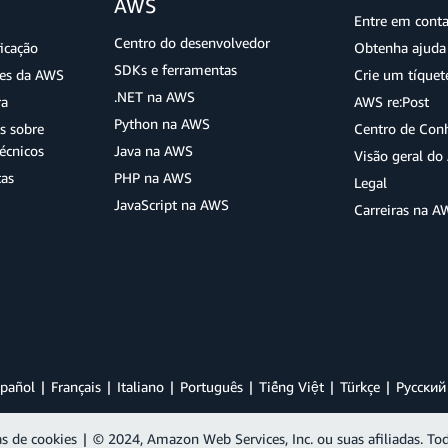
AWS
Entre em cont
Centro do desenvolvedor
ficação
Obtenha ajuda 
SDKs e ferramentas
ões da AWS
Crie um tíquet
.NET na AWS
ra
AWS re:Post
Python na AWS
s sobre
Centro de Con
écnicos
Java na AWS
Visão geral d
tas
PHP na AWS
Legal
JavaScript na AWS
Carreiras na A
pañol
Français
Italiano
Português
Tiếng Việt
Türkçe
Ρусский
as de cookies
|
© 2024, Amazon Web Services, Inc. ou suas afiliadas. Tod