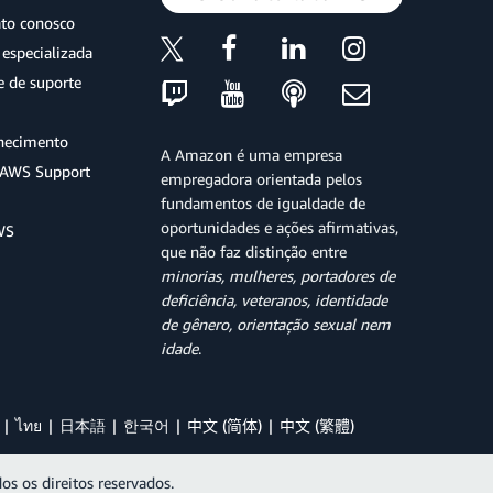
ato conosco
especializada
e de suporte
hecimento
A Amazon é uma empresa
o AWS Support
empregadora orientada pelos
fundamentos de igualdade de
oportunidades e ações afirmativas,
WS
que não faz distinção entre
minorias, mulheres, portadores de
deficiência, veteranos, identidade
de gênero, orientação sexual nem
idade
.
ไทย
日本語
한국어
中文 (简体)
中文 (繁體)
os os direitos reservados.