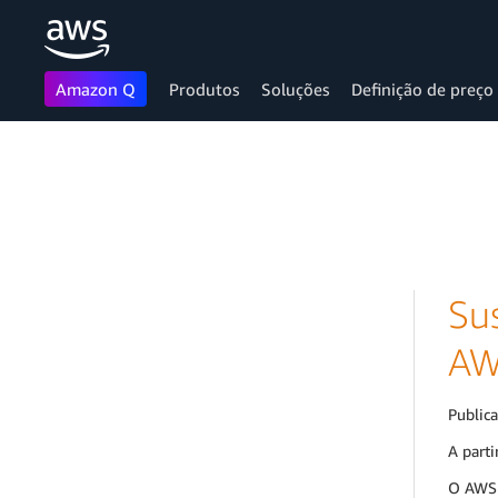
Amazon Q
Produtos
Soluções
Definição de preço
Pular para o conteúdo principal
Sus
AW
Public
A parti
O AWS 