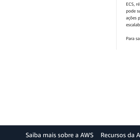
ECS, r
pode su
ações p
escala
Para s
Saiba mais sobre a AWS
Recursos da 