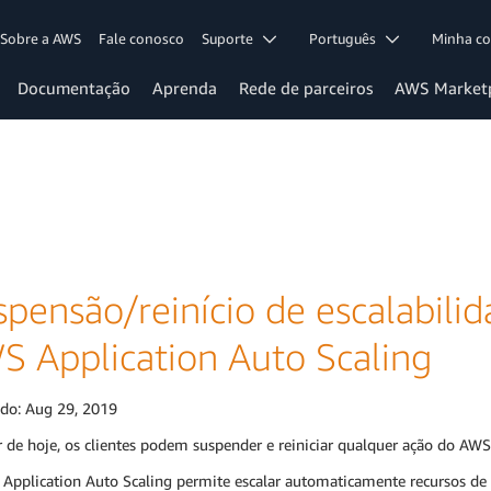
Sobre a AWS
Fale conosco
Suporte
Português
Minha c
Documentação
Aprenda
Rede de parceiros
AWS Market
pensão/reinício de escalabilid
S Application Auto Scaling
ado:
Aug 29, 2019
r de hoje, os clientes podem suspender e reiniciar qualquer ação do AWS
Application Auto Scaling permite escalar automaticamente recurso