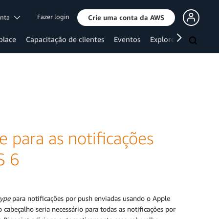
Fazer login
onta
Crie uma conta da AWS
place
Capacitação de clientes
Eventos
Explore mais
 para as notificações
S 6
type
para notificações por push enviadas usando o Apple
cabeçalho seria necessário para todas as notificações por