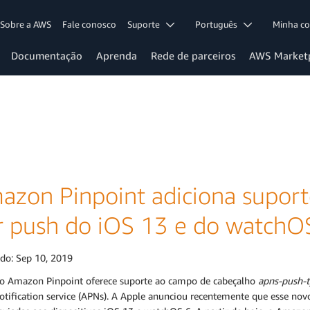
Sobre a AWS
Fale conosco
Suporte
Português
Minha c
Documentação
Aprenda
Rede de parceiros
AWS Market
azon Pinpoint adiciona suporte
r push do iOS 13 e do watchO
ado:
Sep 10, 2019
 o Amazon Pinpoint oferece suporte ao campo de cabeçalho
apns-push-
tification service (APNs). A Apple anunciou recentemente que esse novo 