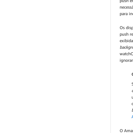
push e
necess
para in
Os dis
push r
exibid
backgr
watchO
ignora
O Amazo