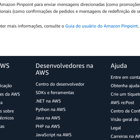
 Amazon Pinpoint para enviar mensagens direcionadas (como promoçõ
cionais (como confirmações de pedidos e mensagens de redefinição de s
bter mais informações, consulte o
Guia do usuário do Amazon Pinpoint
.
AWS
Desenvolvedores na
Ajuda
AWS
Entre em cont
Centro do desenvolvedor
ficação
Obtenha ajuda 
SDKs e ferramentas
ões da AWS
Crie um tíquet
.NET na AWS
ra
AWS re:Post
Python na AWS
s sobre
Centro de Con
écnicos
Java na AWS
Visão geral d
tas
PHP na AWS
Legal
JavaScript na AWS
Carreiras na A