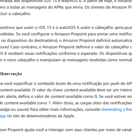
nviadas aos dispositivos iOS 13 e watchOS 6. A partir de hoje, o Amaz
ário a todas as mensagens do APNs que envia. Os clientes do Amazon P
cluir o cabeçalho.
positivos que usam o iOS 13 e o watchOS 6 usam o cabeçalho
apns-pus
ecebidas. Se você configurar o Amazon Pinpoint para enviar uma notif
a no dispositivo do destinatário), o Amazon Pinpoint definirá automati
ound
. Caso contrário, o Amazon Pinpoint definirá o valor do cabeçalho
S 6 recebem essas notificações conforme o esperado. Os dispositivos 
m o novo cabeçalho e manipulam as mensagens recebidas como normal
Observação
Se você especificar o conteúdo bruto de uma notificação por push do AP
content-available
. O valor da chave
content-available
deve ser um inteiro
um alerta, defina o valor de
content-available
como 0. Se você estiver en
de
content-available
como 1. Além disso, as cargas úteis das notificaçõ
badge
ou
sound
. Para obter mais informações, consulte
Generating a Re
App
no site de desenvolvedores da Apple.
n Pinpoint ajuda você a interagir com seus clientes por meio de canais