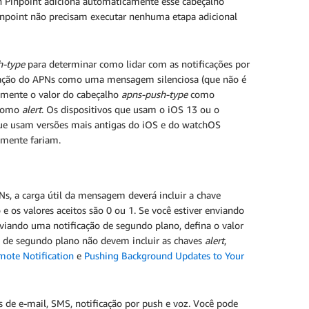
on Pinpoint adiciona automaticamente esse cabeçalho
inpoint não precisam executar nenhuma etapa adicional
h-type
para determinar como lidar com as notificações por
icação do APNs como uma mensagem silenciosa (que não é
camente o valor do cabeçalho
apns-push-type
como
 como
alert
. Os dispositivos que usam o iOS 13 ou o
que usam versões mais antigas do iOS e do watchOS
mente fariam.
Ns, a carga útil da mensagem deverá incluir a chave
 e os valores aceitos são 0 ou 1. Se você estiver enviando
viando uma notificação de segundo plano, defina o valor
es de segundo plano não devem incluir as chaves
alert
,
mote Notification
e
Pushing Background Updates to Your
 de e-mail, SMS, notificação por push e voz. Você pode