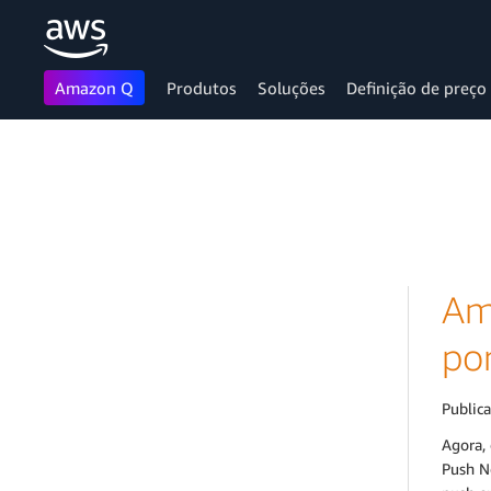
Amazon Q
Produtos
Soluções
Definição de preço
Pular para o conteúdo principal
Am
po
Public
Agora,
Push No